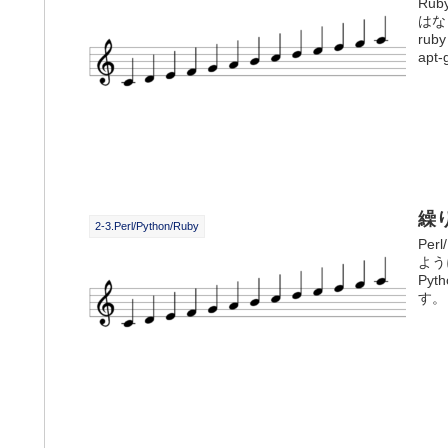
Ru
はな
ru
apt-g
繰り
2-3.Perl/Python/Ruby
Pe
よう
Py
す。 