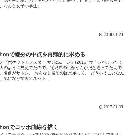
、詰将棋の本だってあっという間に解いてしまう才能の持ち主で
、なんと女子小学生。 ...
2018.01.28
ythonで線分の中点を再帰的に求める
メ『ポケットモンスター サン&ムーン』(2016) サトシがまったく
人のように見えてたので。従兄弟の話かなんかだと思ってたんで
、名前がサトシ。 おんなじ名前の従兄弟って。 どういうことなん
、気になりすぎてネット...
2017.01.08
ythonでコッホ曲線を描く
メ『フラクタル』(2011) 家族が遠隔地でばらばらに住んでるけ