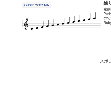
繰り
2-3.Perl/Python/Ruby
複数
Pe
ので
Rub
スポ