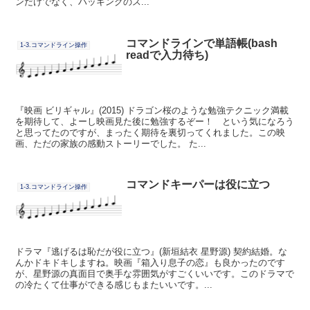
ンだけでなく、ハッキングのス...
コマンドラインで単語帳(bash
1-3.コマンドライン操作
readで入力待ち)
『映画 ビリギャル』(2015) ドラゴン桜のような勉強テクニック満載
を期待して、よーし映画見た後に勉強するぞー！ という気になろう
と思ってたのですが、まったく期待を裏切ってくれました。この映
画、ただの家族の感動ストーリーでした。 た...
コマンドキーパーは役に立つ
1-3.コマンドライン操作
ドラマ『逃げるは恥だが役に立つ』(新垣結衣 星野源) 契約結婚。な
んかドキドキしますね。映画『箱入り息子の恋』も良かったのです
が、星野源の真面目で奥手な雰囲気がすごくいいです。このドラマで
の冷たくて仕事ができる感じもまたいいです。...