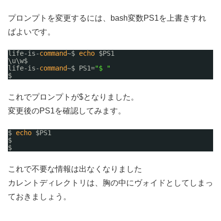
プロンプトを変更するには、bash変数PS1を上書きすれ
ばよいです。
life-is-
command
~$ 
echo
$PS1
\u\w$
life-is-
command
~$ PS1=
"$ "
$
これでプロンプトが$となりました。
変更後のPS1を確認してみます。
$ 
echo
$PS1
$
$ 
これで不要な情報は出なくなりました
カレントディレクトリは、胸の中にヴォイドとしてしまっ
ておきましょう。