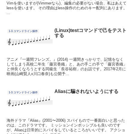
Vimを使いますが(Vimmerなら)、編集の必要がない場合、私はあえて
lessを使います。 その理由はless操作のためのキー配列にあります。
...
(Linux)testコマンドで己をテスト
1-3.コマンドライン操作
する
アニメ『一週間フレンズ。』(2014) 一週間きっかりで、記憶をなく
してしまう高校二年生「藤宮香織」と、あの手この手で「藤宮香織」
と仲良くなろうとする同級生「長谷祐樹」のお話です。2017年2月に
映画(山崎賢人x川口春奈)も公開予...
Aliasに騙されないようにする
1-3.コマンドライン操作
海外ドラマ『Alias』(2001〜2006) スパイもので一番面白いと思った
のは、このドラマです。 ミッションインポッシブルも良いのです
が、Aliasは日常的にスパイをしているところがいいです。 アクショ