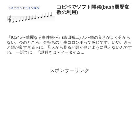
コピペでソフト開発(bash履歴変
1-3.コマンドライン操作
数の利用)
『IQ246〜華麗なる事件簿〜』(織田裕二) ん〜頭の良さがよく分から
ない。今のところ、金持ちの刑事コロンボって感じです。いや、きっ
と頭が良すぎる人は、凡人から見ると頭が良いように見えないんです
ね。 一話では、「謎解きはティータイム...
スポンサーリンク