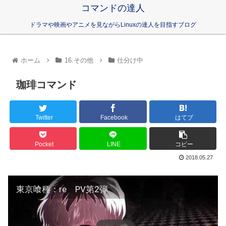
コマンドの達人
ドラマや映画やアニメを見ながらLinuxの達人を目指すブログ
ホーム
16.その他
仕分け中
珈琲コマンド
Twitter
Facebook
はてブ
Pocket
LINE
コピー
2018.05.27
東京喰種：re PV第2弾