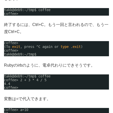
takk@deb9:~
/tmp
$ coffee
coffee>
終了するには、Ctrl+C。もう一回と言われるので、もう一
度Ctrl+C。
coffee> 
(To 
exit
, press ^C again or 
type
.
exit
)
coffee> 
takk@deb9:~
/tmp
$ 
Rubyのirbのように、電卓代わりにできそうです。
takk@deb9:~
/tmp
$ coffee
coffee> 2 + 3 * 4 / 5
4.4
coffee>
変数は=で代入できます。
coffee> a=10