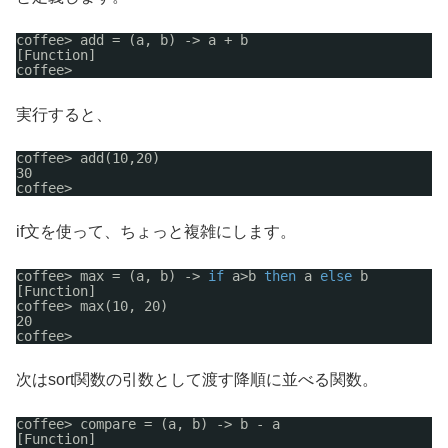
coffee> add = (a, b) -> a + b
[Function]
coffee> 
実行すると、
coffee> add(10,20)
30
coffee> 
if文を使って、ちょっと複雑にします。
coffee> max = (a, b) -> 
if
a>b 
then
a 
else
b
[Function]
coffee> max(10, 20)
20
coffee> 
次はsort関数の引数として渡す降順に並べる関数。
coffee> compare = (a, b) -> b - a
[Function]