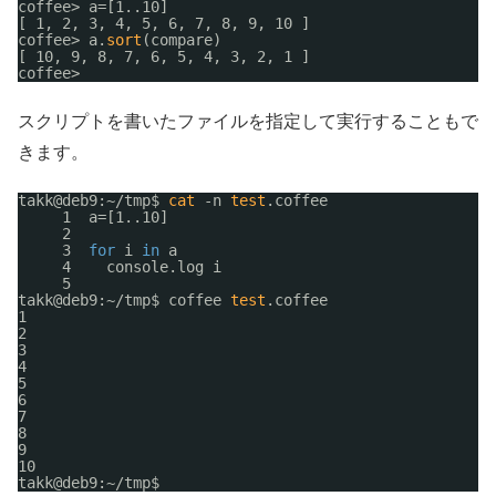
coffee> a=[1..10]
[ 1, 2, 3, 4, 5, 6, 7, 8, 9, 10 ]
coffee> a.
sort
(compare)
[ 10, 9, 8, 7, 6, 5, 4, 3, 2, 1 ]
coffee> 
スクリプトを書いたファイルを指定して実行することもで
きます。
takk@deb9:~
/tmp
$ 
cat
-n 
test
.coffee
1  a=[1..10]
2  
3  
for
i 
in
a
4    console.log i
5  
takk@deb9:~
/tmp
$ coffee 
test
.coffee
1
2
3
4
5
6
7
8
9
10
takk@deb9:~
/tmp
$ 