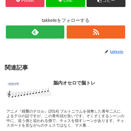
Pocket
LINE
コピー
takketeをフォローする
takkete
関連記事
脳内オセロで脳トレ
仕分け中
アニメ『残響のテロル』(2014) プルトニウムを強奪した青年二人に
よるテロの話ですが、この青年頭が良いです。ぞくぞくするシーンの
中に、追う側と追われる側で、チェスを指すシーンがあります。チェ
スボードを見ながらのチェスではなく、マス番...