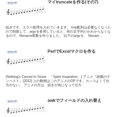
マイtruncateを作る(その7)
仕分け中
続きです。エラー処理を入れていきます。 tmp配列は必要なくなった
ので削除して、argvを多用していると、何の文字列だかわからなくな
るので、filename変数を作りました。 以下のargvを、 filenam...
PerlでExcelマクロを作る
仕分け中
(Nothing's Carved In Stone 「Spirit Inspiration」) アニメ『絶園のテ
ンペスト』(2012) 上の動画はこのアニメのOPです。カッコよくて仕
方がない。 アニメの方は、続きが気になって仕方...
awkでフィールドの入れ替え
仕分け中