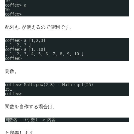
10
coffee> a
10
coffee> 
配列も..が使えるので便利です。
coffee> a=[1,2,3]
[ 1, 2, 3 ]
coffee> a=[1..10]
[ 1, 2, 3, 4, 5, 6, 7, 8, 9, 10 ]
coffee> 
関数。
coffee> Math.pow(2,8) - Math.sqrt(25)
251
coffee> 
関数を自作する場合は、
関数名 = (引数) -> 内容
と定義します。