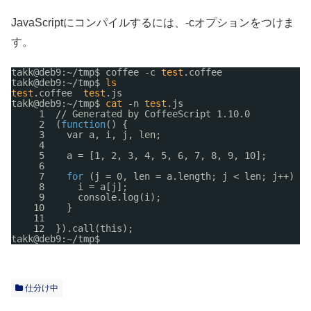
JavaScriptにコンパイルするには、-cオプションをつけま
す。
takk@deb9:~
/tmp
$ coffee -c 
test
.coffee
takk@deb9:~
/tmp
$ 
ls
test
.coffee  
test
.js
takk@deb9:~
/tmp
$ 
cat
-n 
test
.js
1  
//
Generated by CoffeeScript 1.10.0
2  (
function
() {
3    var a, i, j, len;
4  
5    a = [1, 2, 3, 4, 5, 6, 7, 8, 9, 10];
6  
7    
for
(j = 0, len = a.length; j < len; j++) {
8      i = a[j];
9      console.log(i);
10    }
11  
12  }).call(this);
takk@deb9:~
/tmp
$ 
仕分け中