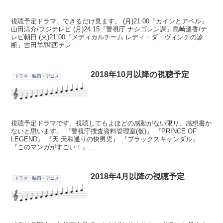
視聴予定ドラマ。できるだけ見ます。 (月)21:00『カインとアベル』
山田涼介/フジテレビ (月)24:15『警視庁 ナシゴレン課』島崎遥香/テ
レビ朝日 (火)21:00『メディカルチーム レディ・ダ・ヴィンチの診
断』吉田羊/関西テレ...
2018年10月以降の視聴予定
ドラマ・映画・アニメ
視聴予定ドラマです。視聴してもよほどの感動がない限り、感想書か
ないと思います。 『警視庁捜査資料管理室(仮)』 『PRINCE OF
LEGEND』 『天 天和通りの快男児』 『ブラックスキャンダル』
『このマンガがすごい！』 ...
2018年4月以降の視聴予定
ドラマ・映画・アニメ