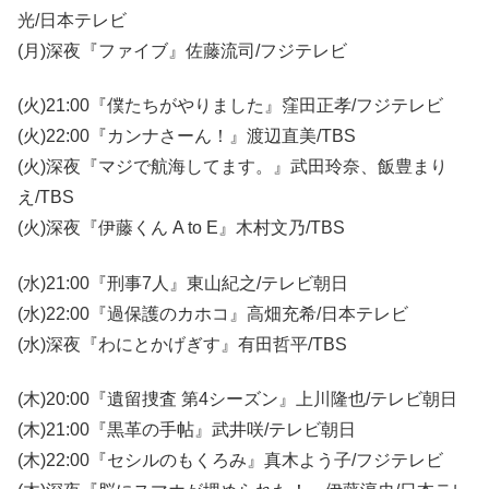
光/日本テレビ
(月)深夜『ファイブ』佐藤流司/フジテレビ
(火)21:00『僕たちがやりました』窪田正孝/フジテレビ
(火)22:00『カンナさーん！』渡辺直美/TBS
(火)深夜『マジで航海してます。』武田玲奈、飯豊まり
え/TBS
(火)深夜『伊藤くん A to E』木村文乃/TBS
(水)21:00『刑事7人』東山紀之/テレビ朝日
(水)22:00『過保護のカホコ』高畑充希/日本テレビ
(水)深夜『わにとかげぎす』有田哲平/TBS
(木)20:00『遺留捜査 第4シーズン』上川隆也/テレビ朝日
(木)21:00『黒革の手帖』武井咲/テレビ朝日
(木)22:00『セシルのもくろみ』真木よう子/フジテレビ