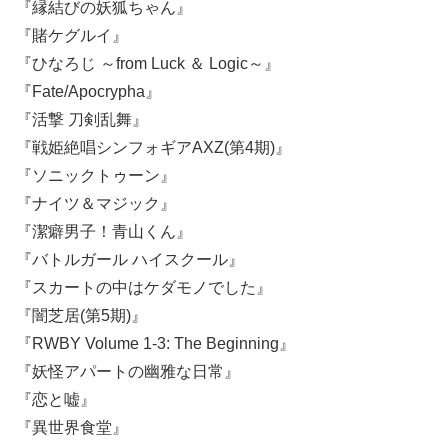
『縁結びの妖狐ちゃん』
『賭ケグルイ』
『ひなろじ ～from Luck ＆ Logic～』
『Fate/Apocrypha』
『活撃 刀剣乱舞』
『戦姫絶唱シンフォギアAXZ(第4期)』
『ソニックトゥーン』
『ナイツ＆マジック』
『潔癖男子！青山くん』
『バトルガール ハイスクール』
『スカートの中はケダモノでした』
『闇芝居(第5期)』
『RWBY Volume 1-3: The Beginning』
『妖怪アパートの幽雅な日常』
『恋と嘘』
『異世界食堂』