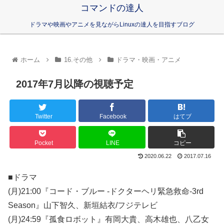
コマンドの達人
ドラマや映画やアニメを見ながらLinuxの達人を目指すブログ
ホーム
16.その他
ドラマ・映画・アニメ
2017年7月以降の視聴予定
Twitter
Facebook
はてブ
Pocket
LINE
コピー
2020.06.22
2017.07.16
■ドラマ
(月)21:00『コード・ブルー -ドクターヘリ緊急救命-3rd
Season』山下智久、新垣結衣/フジテレビ
(月)24:59『孤食ロボット』有岡大貴、高木雄也、八乙女