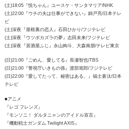
(土)18:05『悦ちゃん』ユースケ・サンタマリア/NHK
(土)22:00『ウチの夫は仕事ができない』錦戸亮/日本テレ
ビ
(土)深夜『屋根裏の恋人』石田ひかり/フジテレビ
(土)深夜『ウツボカズラの夢』志田未来/フジテレビ
(土)深夜『居酒屋ふじ』永山絢斗、大森南朋/テレビ東京
(日)21:00『ごめん、愛してる』長瀬智也/TBS
(日)21:00『警視庁いきもの係』渡部篤郎/フジテレビ
(日)22:00『愛してたって、秘密はある。』福士蒼汰/日本
テレビ
■アニメ
『レゴ フレンズ』
『モンソニ！ ダルタニャンのアイドル宣言』
『機動戦士ガンダム Twilight AXIS』