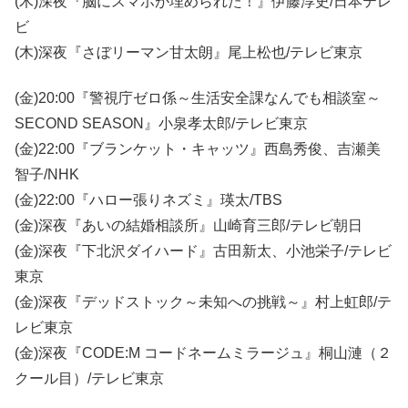
(木)深夜『脳にスマホが埋められた！』伊藤淳史/日本テレ
ビ
(木)深夜『さぼリーマン甘太朗』尾上松也/テレビ東京
(金)20:00『警視庁ゼロ係～生活安全課なんでも相談室～
SECOND SEASON』小泉孝太郎/テレビ東京
(金)22:00『ブランケット・キャッツ』西島秀俊、吉瀬美
智子/NHK
(金)22:00『ハロー張りネズミ』瑛太/TBS
(金)深夜『あいの結婚相談所』山崎育三郎/テレビ朝日
(金)深夜『下北沢ダイハード』古田新太、小池栄子/テレビ
東京
(金)深夜『デッドストック～未知への挑戦～』村上虹郎/テ
レビ東京
(金)深夜『CODE:M コードネームミラージュ』桐山漣（２
クール目）/テレビ東京