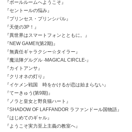
『ボールルームへようこそ』
『セントールの悩み』
『プリンセス・プリンシパル』
『天使の3P！』
『異世界はスマートフォンとともに。』
『NEW GAME!!(第2期)』
『無責任ギャラクシー☆タイラー』
『魔法陣グルグル -MAGICAL CIRCLE-』
『カイトアンサ』
『クリオネの灯り』
『イケメン戦国 時をかけるが恋は始まらない』
『てーきゅう(第9期)』
『ノラと皇女と野良猫ハート』
『SHADOW OF LAFFANDOR ラファンドール国物語』
『はじめてのギャル』
『ようこそ実力至上主義の教室へ』