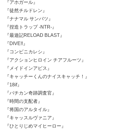
『アホガール』
『徒然チルドレン』
『ナナマル サンバツ』
『捏造トラップ -NTR-』
『最遊記RELOAD BLAST』
『DIVE!!』
『コンビニカレシ』
『アクションヒロイン チアフルーツ』
『メイドインアビス』
『キャッチーくんのナイスキャッチ！』
『18if』
『バチカン奇跡調査官』
『時間の支配者』
『将国のアルタイル』
『キャッスルヴァニア』
『ひとりじめマイヒーロー』