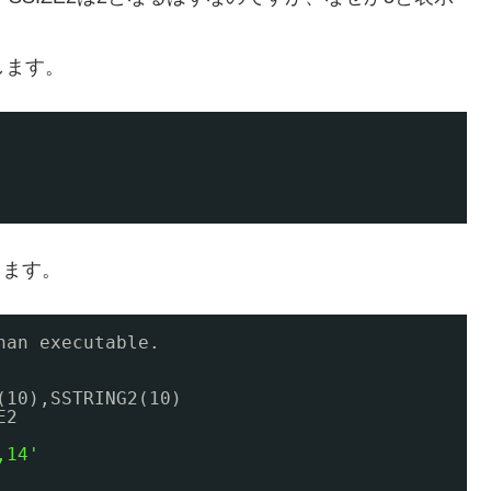
します。
します。
han executable.
(10),SSTRING2(10)
E2
,14'