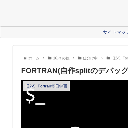
サイトマッ
ホーム
16.その他
仕分け中
旧2-5. F
FORTRAN(自作splitのデバッグ
旧2-5. Fortran毎日学習