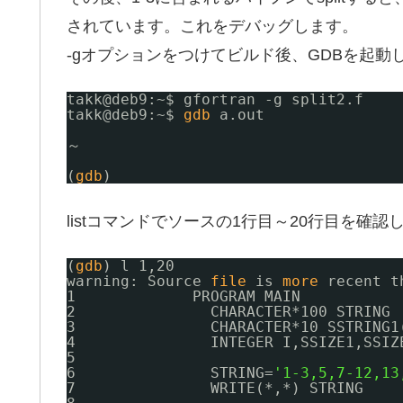
されています。これをデバッグします。
-gオプションをつけてビルド後、GDBを起動
takk@deb9:~$ gfortran -g split2.f
takk@deb9:~$ 
gdb
a.out
～
(
gdb
)
listコマンドでソースの1行目～20行目を確認
(
gdb
) l 1,20
warning: Source 
file
is 
more
recent t
1             PROGRAM MAIN
2               CHARACTER*100 STRING
3               CHARACTER*10 SSTRING1
4               INTEGER I,SSIZE1,SSIZ
5
6               STRING=
'1-3,5,7-12,13
7               WRITE(*,*) STRING