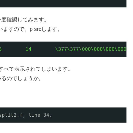
一度確認してみます。
ますので、p srcします。
3        14        \377\377\000\000\000\000\2
列すべて表示されてしまいます。
いるのでしょうか。
split2.f, line 34.