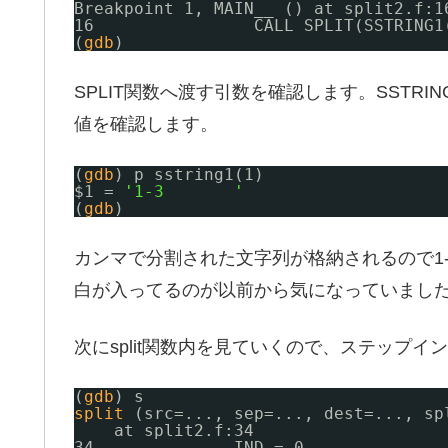
Breakpoint 1, MAIN__ () at split2.f:1
16                CALL SPLIT(SSTRING1
(
gdb
)
SPLIT関数へ渡す引数を確認します。SSTRING
値を確認します。
(
gdb
) p sstring1(1)
$1 = 
'1-3       '
(
gdb
)
カンマで分割された文字列が格納されるので1-
白が入ってるのが以前から気になっていまし
次にsplit関数内を見ていくので、ステップイ
(
gdb
) s
split
(src=..., sep=..., dest=..., sp
at split2.f:34
34              IND = 0