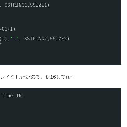
, SSTRING1,SSIZE1)
NG1(I)
(I),
'-'
, SSTRING2,SSIZE2)
2
イクしたいので、b 16してrun
 line 16.