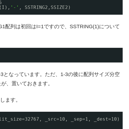
6
(I),
'-'
, SSTRING2,SSIZE2)
1配列は初回はI=1ですので、SSTRING(1)について
3となっています。ただ、1-3の後に配列サイズ分空
たが、置いておきます。
ンします。
lit_size=32767, _src=10, _sep=1, _dest=10)