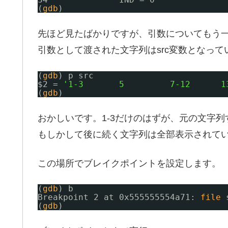
(
gdb
)
先ほど見たばかりですが、引数についてもう
引数として渡された文字列はsrc変数となってい
(
gdb
) p src
$2 = 
'1-3       5         7-12      1
(
gdb
)
おかしいです。1-3だけのはずが、元の文字
もしかして後に続く文字列は全部表示されて
この場所でブレイクポイントを設定します。
(
gdb
) b
Breakpoint 2 at 0x555555554a71: 
file
(
gdb
)