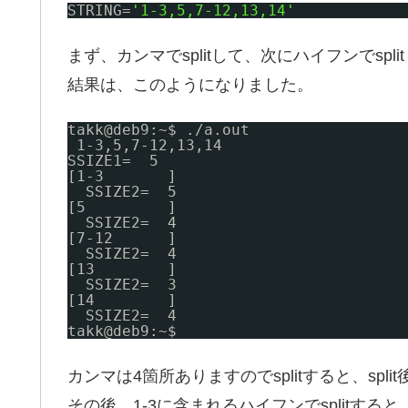
STRING=
'1-3,5,7-12,13,14'
まず、カンマでsplitして、次にハイフンでspli
結果は、このようになりました。
takk@deb9:~$ .
/a
.out
1-3,5,7-12,13,14
SSIZE1=  5
[1-3       ]
SSIZE2=  5
[5         ]
SSIZE2=  4
[7-12      ]
SSIZE2=  4
[13        ]
SSIZE2=  3
[14        ]
SSIZE2=  4
takk@deb9:~$
カンマは4箇所ありますのでsplitすると、spli
その後、1-3に含まれるハイフンでsplitする