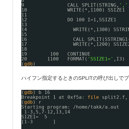
8
9               CALL SPLIT(STRING,
','
10              WRITE(*,1100) SSIZE1
11
12              DO 100 I=1,SSIZE1
13
14                WRITE(*,1300) SSTRI
15
16                CALL SPLIT(SSTRING1
17                WRITE(*,1200) SSIZE
18
19        100   CONTINUE
20       1100   FORMAT(
'SSIZE1='
,I3)
(
gdb
)
ハイフン指定するときのSPLITの呼び出しでブレ
(
gdb
) b 16
Breakpoint 1 at 0xf5a: 
file
split2.f,
(
gdb
) r
Starting program: 
/home/takk/a
.out
1-3,5,7-12,13,14
SIZE1=  5
[1-3       ]