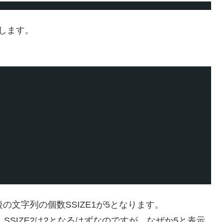
tします。
t後の文字列の個数SSIZE1が5となります。
と、SSIZE2は2となるはずなのですが、なぜか5と表示