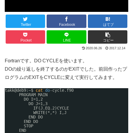
Twitter
Facebook
はてブ
Pocket
LINE
コピー
2020.06.26
2017.12.14
Fortranです。DO CYCLEを使います。
DOの繰り返しを終了するのがEXITでした。前回作ったプ
ログラムのEXITをCYCLEに変えて実行してみます。
takk@deb9:~$ 
cat
do
-cycle.f90
PROGRAM MAIN
DO I=1,2
DO J=1,3
IF(J.EQ.2)CYCLE
WRITE(*,*) I,J
END DO
END DO
STOP
END