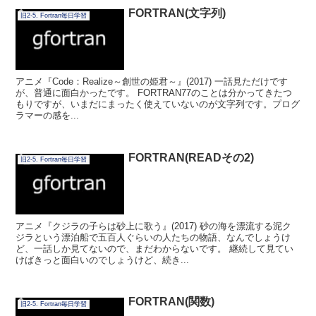
FORTRAN(文字列)
旧2-5. Fortran毎日学習
アニメ『Code：Realize～創世の姫君～』(2017) 一話見ただけです
が、普通に面白かったです。 FORTRAN77のことは分かってきたつ
もりですが、いまだにまったく使えていないのが文字列です。プログ
ラマーの感を...
FORTRAN(READその2)
旧2-5. Fortran毎日学習
アニメ『クジラの子らは砂上に歌う』(2017) 砂の海を漂流する泥ク
ジラという漂泊船で五百人ぐらいの人たちの物語、なんでしょうけ
ど、一話しか見てないので、まだわからないです。 継続して見てい
けばきっと面白いのでしょうけど、続き...
FORTRAN(関数)
旧2-5. Fortran毎日学習