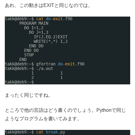
あれ、この動きはEXITと同じなのでは。
takk@deb9:~$ 
cat
do
-
exit
.f90
PROGRAM MAIN
DO I=1,2
DO J=1,3
IF(J.EQ.2)EXIT
WRITE(*,*) I,J
END DO
END DO
STOP
END
takk@deb9:~$ gfortran 
do
-
exit
.f90
takk@deb9:~$ .
/a
.out
1           1
2           1
takk@deb9:~$
まったく同じですね。
ところで他の言語はどう書くのでしょう。Pythonで同じ
ようなプログラムを書いてみます。
takk@deb9:~$ 
cat
break
.py