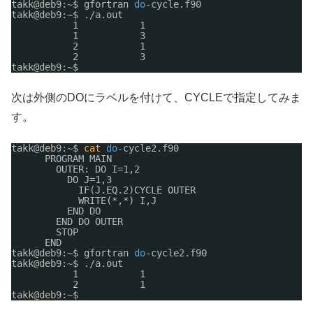
takk@deb9:~$ gfortran 
do
-cycle.f90
takk@deb9:~$ .
/a
.out
1           1
1           3
2           1
2           3
takk@deb9:~$
次は外側のDOにラベルを付けて、CYCLEで指定してみま
す。
takk@deb9:~$ 
cat
do
-cycle2.f90
PROGRAM MAIN
OUTER: DO I=1,2
DO J=1,3
IF(J.EQ.2)CYCLE OUTER
WRITE(*,*) I,J
END DO
END DO OUTER
STOP
END
takk@deb9:~$ gfortran 
do
-cycle2.f90
takk@deb9:~$ .
/a
.out
1           1
2           1
takk@deb9:~$