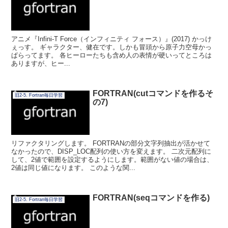
アニメ『Infini-T Force（インフィニティ フォース）』(2017) かっけ
ぇっす。 ギャラクター、健在です。しかも冒頭から原子力空母かっ
ぱらってます。 各ヒーローたちも含め人の表情が硬いってところは
ありますが、ヒー...
FORTRAN(cutコマンドを作るそ
旧2-5. Fortran毎日学習
の7)
リファクタリングします。 FORTRANの部分文字列抽出が活かせて
なかったので、DISP_LOC配列の使い方を変えます。 二次元配列に
して、2値で範囲を設定するようにします。範囲がない値の場合は、
2値は同じ値になります。 このような関...
FORTRAN(seqコマンドを作る)
旧2-5. Fortran毎日学習