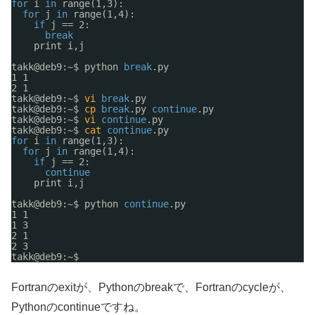
for
i 
in
range(1,3):
for
j 
in
range(1,4):
if
j == 2:
break
print i,j
takk@deb9:~$ python 
break
.py
1 1
2 1
takk@deb9:~$ 
vi
break
.py
takk@deb9:~$ 
cp
break
.py 
continue
.py
takk@deb9:~$ 
vi
continue
.py
takk@deb9:~$ 
cat
continue
.py
for
i 
in
range(1,3):
for
j 
in
range(1,4):
if
j == 2:
continue
print i,j
takk@deb9:~$ python 
continue
.py
1 1
1 3
2 1
2 3
takk@deb9:~$
Fortranのexitが、Pythonのbreakで、Fortranのcycleが、
Pythonのcontinueですね。