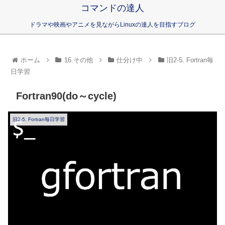
コマンドの達人
ドラマや映画やアニメを見ながらLinuxの達人を目指すブログ
ホーム
16.その他
仕分け中
旧2-5. Fortran毎
日学習
Fortran90(do～cycle)
旧2-5. Fortran毎日学習