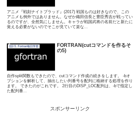
アニメ『戦刻ナイトブラッド』(2017) 戦国ものは好きなので、この
アニメも例外ではありません。なぜか織田信長と豊臣秀吉が戦ってい
るのですが、全然気にしません。キャラが戦国武将の名前だと新たに
覚える必要がないのでそこが見ていて楽な...
FORTRAN(cutコマンドを作るそ
旧2-5. Fortran毎日学習
の5)
自作split関数もできたので、cutコマンド作成の続きをします。 -bオ
プションを解析して、抽出したい列番号を配列に格納する処理を作り
ます。 できたのがこれです。 2行目のDISP_LOC配列は、-bで指定し
た配列番...
スポンサーリンク