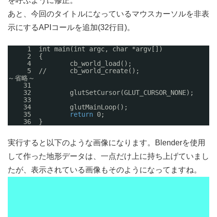
を呼ぶように修正。
あと、今回のタイトルになっているマウスカーソルを非表
示にするAPIコールを追加(32行目)。
1  int main(int argc, char *argv[])
2  {
4          cb_world_load();
5  
//
cb_world_create();
～省略～
31
32          glutSetCursor(GLUT_CURSOR_NONE);
33
34          glutMainLoop();
35          
return
0;
36  }
実行すると以下のような画像になります。Blenderを使用
して作った地形データは、一点だけ上に持ち上げていまし
たが、表示されている画像もそのようになってますね。