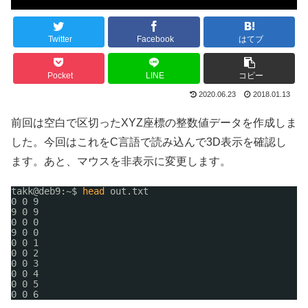
Twitter
Facebook
はてブ
Pocket
LINE
コピー
2020.06.23
2018.01.13
前回は空白で区切ったXYZ座標の整数値データを作成しま
した。今回はこれをC言語で読み込んで3D表示を確認し
ます。あと、マウスを非表示に変更します。
takk@deb9:~$ 
head
out.txt
0 0 9
9 0 9
0 0 0
9 0 0
0 0 1
0 0 2
0 0 3
0 0 4
0 0 5
0 0 6