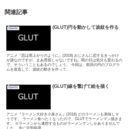
関連記事
(GLUT)円を動かして波紋を作る
OpenGL
アニメ『恋は雨上がりのように』(2018) おじさんに恋するきっかけ
が謎なのですが、まあ理屈じゃないですね。雨の日は気分も変わるの
で、そういうこともあるのでしょう。 今回は、前回の円のプログラ
ムを改造して、波紋の動きを作って...
(GLUT)線を繋げて絵を描く
OpenGL
アニメ『ラーメン大好き小泉さん』(2018) どのラーメンも美味しそ
うです。 ラーメン食べたくなったので、GLUTでラーメンマン描きま
す。 ※ラーメンから連想するものがラーメンマンしかありませんで
した。 先に定型処理...