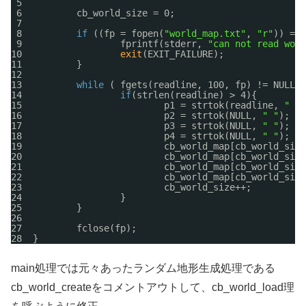
5
6          cb_world_size = 0;
7
8          
if
((fp = fopen(
"world_map.txt"
, 
"r"
)) == 
9                  fprintf(stderr, 
"can not read worl
10                  
exit
(EXIT_FAILURE);
11          }
12
13          
while
( fgets(readline, 100, fp) != NULL )
14                  
if
(strlen(readline) > 4){
15                          p1 = strtok(readline, 
" "
)
16                          p2 = strtok(NULL, 
" "
);
17                          p3 = strtok(NULL, 
" "
);
18                          p4 = strtok(NULL, 
" "
);
19                          cb_world_map[cb_world_size
20                          cb_world_map[cb_world_size
21                          cb_world_map[cb_world_size
22                          cb_world_map[cb_world_size
23                          cb_world_size++;
24                  }
25          }
26
27          fclose(fp);
28  }
main処理では元々あったランダム地形生成処理である
cb_world_createをコメントアウトして、cb_world_load理