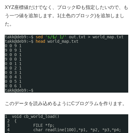
XYZ座標値だけでなく、ブロックIDも指定したいので、も
う一つ値を追加します。1(土色のブロック)を追加しまし
た。
takk@deb9:~$ 
sed
's/$/ 1/'
out.txt > world_map.txt
takk@deb9:~$ 
head
world_map.txt
0 0 9 1
9 0 9 1
0 0 0 1
9 0 0 1
0 0 1 1
0 0 2 1
0 0 3 1
0 0 4 1
0 0 5 1
0 0 6 1
takk@deb9:~$
このデータを読み込めるようにCプログラムを作ります。
1  void cb_world_load()
2  {
3          FILE *fp;
4          char readline[100],*p1, *p2, *p3,*p4;