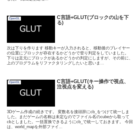
C言語+GLUT(ブロックの山を下
OpenGL
る)
次は下りを作ります 移動キーが入力されると、移動後のプレイヤー
の位置にブロックが存在するかどうかで登り判定をしていました。
下りは足元にブロックがあるかどうかの判定にしますが、その前に、
上のプログラムをリファクタリングしたいと思いま...
C言語+GLUT(キー操作で視点、
OpenGL
注視点を変える)
3Dゲーム作成の続きです。 変数名を接頭辞にcb_をつけて統一しま
した。まだゲームの名称は未定なのでファイル名のcubeから取って
cbとしました。一括置換できるようにcb_で統一しておきます。 今回
は、world_mapを外部ファイ...