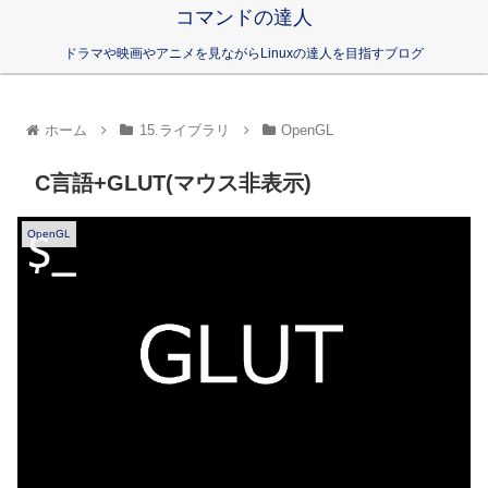
コマンドの達人
ドラマや映画やアニメを見ながらLinuxの達人を目指すブログ
ホーム
15.ライブラリ
OpenGL
C言語+GLUT(マウス非表示)
OpenGL