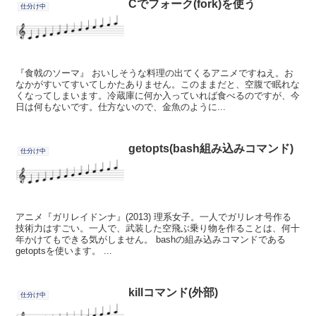
Cでフォーク(fork)を使う
仕分け中
『食戟のソーマ』 おいしそうな料理の出てくるアニメですねえ。お
なかがすいてすいてしかたありません。このままだと、空腹で眠れな
くなってしまいます。冷蔵庫に何か入っていれば食べるのですが、今
日は何もないです。仕方ないので、金魚のように...
getopts(bash組み込みコマンド)
仕分け中
アニメ『ガリレイドンナ』(2013) 理系女子。一人でガリレオ号作る
技術力はすごい。一人で、武装した空飛ぶ乗り物を作ることは、何十
年かけてもできる気がしません。 bashの組み込みコマンドである
getoptsを使います。 ...
killコマンド(外部)
仕分け中