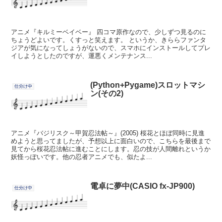
アニメ『キルミーベイベー』 四コマ原作なので、少しずつ見るのに
ちょうどよいです。くすっと笑えます。 というか、きららファンタ
ジアが気になってしょうがないので、スマホにインストールしてプレ
イしようとしたのですが、運悪くメンテナンス...
(Python+Pygame)スロットマシ
仕分け中
ン(その2)
アニメ『バジリスク～甲賀忍法帖～』(2005) 桜花とほぼ同時に見進
めようと思ってましたが、予想以上に面白いので、こちらを最後まで
見てから桜花忍法帖に進むことにします。忍の技が人間離れというか
妖怪っぽいです。他の忍者アニメでも、似たよ...
電卓に夢中(CASIO fx-JP900)
仕分け中