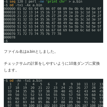
~$ 
seq
120 | perl -
ne
'print chr'
> a.bin
~$ 
od
-tx1 -Ax a.bin
000000 01 02 03 04 05 06 07 08 09 0a 0b 0c 0d 0e 0f 10
000010 11 12 13 14 15 16 17 18 19 1a 1b 1c 1d 1e 1f 20
000020 21 22 23 24 25 26 27 28 29 2a 2b 2c 2d 2e 2f 30
000030 31 32 33 34 35 36 37 38 39 3a 3b 3c 3d 3e 3f 40
000040 41 42 43 44 45 46 47 48 49 4a 4b 4c 4d 4e 4f 50
000050 51 52 53 54 55 56 57 58 59 5a 5b 5c 5d 5e 5f 60
000060 61 62 63 64 65 66 67 68 69 6a 6b 6c 6d 6e 6f 70
000070 71 72 73 74 75 76 77 78
000078
~$ 
ファイル名はa.binとしました。
チェックサムの計算をしやすいように10進ダンプに変換
します。
~$ 
od
-An -tu1 a.bin
1   2   3   4   5   6   7   8   9  10  11  12  13  
17  18  19  20  21  22  23  24  25  26  27  28  29  
33  34  35  36  37  38  39  40  41  42  43  44  45  
49  50  51  52  53  54  55  56  57  58  59  60  61  
65  66  67  68  69  70  71  72  73  74  75  76  77  
81  82  83  84  85  86  87  88  89  90  91  92  93  
97  98  99 100 101 102 103 104 105 106 107 108 109 1