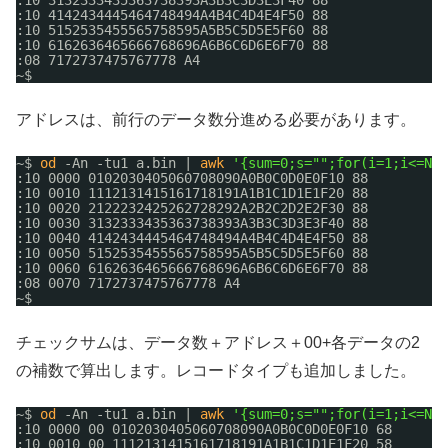
:10 3132333435363738393A3B3C3D3E3F40 88
:10 4142434445464748494A4B4C4D4E4F50 88
:10 5152535455565758595A5B5C5D5E5F60 88
:10 6162636465666768696A6B6C6D6E6F70 88
:08 7172737475767778 A4
~$ 
アドレスは、前行のデータ数分進める必要があります。
~$ 
od
-An -tu1 a.bin | 
awk
'{sum=0;s="";for(i=1;i<=NF;
:10 0000 0102030405060708090A0B0C0D0E0F10 88
:10 0010 1112131415161718191A1B1C1D1E1F20 88
:10 0020 2122232425262728292A2B2C2D2E2F30 88
:10 0030 3132333435363738393A3B3C3D3E3F40 88
:10 0040 4142434445464748494A4B4C4D4E4F50 88
:10 0050 5152535455565758595A5B5C5D5E5F60 88
:10 0060 6162636465666768696A6B6C6D6E6F70 88
:08 0070 7172737475767778 A4
~$ 
チェックサムは、データ数＋アドレス＋00+各データの2
の補数で算出します。レコードタイプも追加しました。
~$ 
od
-An -tu1 a.bin | 
awk
'{sum=0;s="";for(i=1;i<=NF;
:10 0000 00 0102030405060708090A0B0C0D0E0F10 68
:10 0010 00 1112131415161718191A1B1C1D1E1F20 58