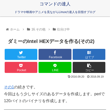
コマンドの達人
ドラマや映画やアニメを見ながらLinuxの達人を目指すブログ
ホーム
16.その他
仕分け中
ダミーのIntel HEXデータを作る(その2)
Twitter
Facebook
はてブ
Pocket
LINE
コピー
2016.09.20
2016.09.19
その1
の続きです。
今回はもう少しサイズのあるデータを作成します。perlで
120バイトのバイナリを作成します。