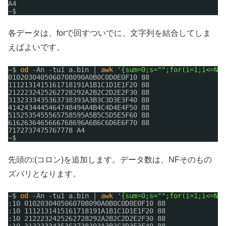
A4
~$ 
各データは、forで回すついでに、文字列を結合してしま
えばよいです。
~$ 
od
-An -tu1 a.bin | 
awk
'{sum=0;s="";for(i=1;i<=NF;
0102030405060708090A0B0C0D0E0F10 88
1112131415161718191A1B1C1D1E1F20 88
2122232425262728292A2B2C2D2E2F30 88
3132333435363738393A3B3C3D3E3F40 88
4142434445464748494A4B4C4D4E4F50 88
5152535455565758595A5B5C5D5E5F60 88
6162636465666768696A6B6C6D6E6F70 88
7172737475767778 A4
~$ 
先頭の:(コロン)を追加します。データ数は、NFそのもの
ズバリとなります。
~$ 
od
-An -tu1 a.bin | 
awk
'{sum=0;s="";for(i=1;i<=NF;
:10 0102030405060708090A0B0C0D0E0F10 88
:10 1112131415161718191A1B1C1D1E1F20 88
:10 2122232425262728292A2B2C2D2E2F30 88