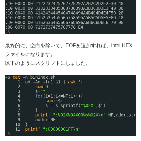
:10 0020 00 2122232425262728292A2B2C2D2E2F30 48
:10 0030 00 3132333435363738393A3B3C3D3E3F40 38
:10 0040 00 4142434445464748494A4B4C4D4E4F50 28
:10 0050 00 5152535455565758595A5B5C5D5E5F60 18
:10 0060 00 6162636465666768696A6B6C6D6E6F70 08
:08 0070 00 7172737475767778 E4
~$ 
最終的に、空白を除いて、EOFを追加すれば、Intel HEX
ファイルになります。
以下のようにスクリプトにしました。
~$ 
cat
-n bin2hex.sh
1  
od
-An -tu1 $1 | 
awk
'{
2      
sum
=0
3      s=
""
4      
for
(i=1;i<=NF;i++){
5          
sum
+=$i
6          s = s sprintf(
"%02X"
,$i)
7      }
8      
printf
":%02X%04X00%s%02X\n"
,NF,addr,s,(25
9      addr+=NF
10  }'
11  
printf
":00000001FF\n"
~$ 