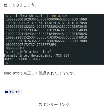
使ってみましょう。
~$ . bin2hex.sh a.bin | 
tee
a.hex
:100000000102030405060708090A0B0C0D0E0F1068
:100010001112131415161718191A1B1C1D1E1F2058
:100020002122232425262728292A2B2C2D2E2F3048
:100030003132333435363738393A3B3C3D3E3F4038
:100040004142434445464748494A4B4C4D4E4F5028
:100050005152535455565758595A5B5C5D5E5F6018
:100060006162636465666768696A6B6C6D6E6F7008
:080070007172737475767778E4
:00000001FF
~$ srec_info a.hex -intel
Format: Intel Hexadecimal (MCS-86)
Data:   0000 - 0077
~$ 
srec_infoでも正しく認識されたようです。
仕分け中
スポンサーリンク