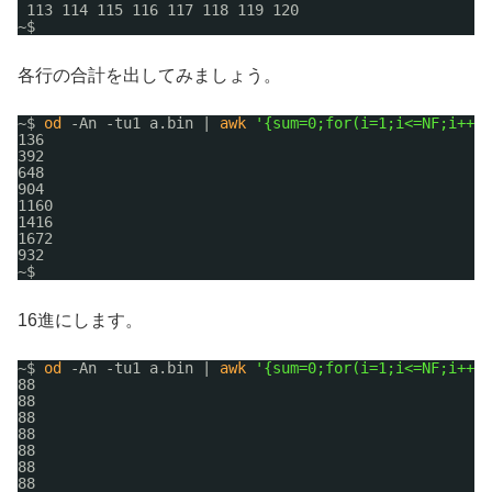
113 114 115 116 117 118 119 120
~$ 
各行の合計を出してみましょう。
~$ 
od
-An -tu1 a.bin | 
awk
'{sum=0;for(i=1;i<=NF;i++){
136
392
648
904
1160
1416
1672
932
~$ 
16進にします。
~$ 
od
-An -tu1 a.bin | 
awk
'{sum=0;for(i=1;i<=NF;i++){
88
88
88
88
88
88
88