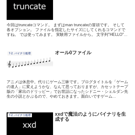
今回はtruncateコマンド。 まずはman truncateの冒頭です。 そして
各オプション。 ファイルを指定したサイズにしてくれるコマンドで
すね。 では使ってみます。 実験用ファイルから。 文字列"HELLO"...
オール0ファイル
7-2. バイナリ処理
アニメは休息中。代りにゲーム三昧です。ブログタイトルを「ゲーム
の達人」に変えようかな、なんて思っておりますが、カセットテープ
版の「家出のドリッピー」でお世話になったシドニー・シェルダン先
生の小説とかぶるので、やめておきます。面白いですゲーム...
xxdで魔法のようにバイナリを生
7-2. バイナリ処理
成する