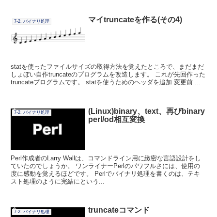
マイtruncateを作る(その4)
7-2. バイナリ処理
statを使ったファイルサイズの取得方法を覚えたところで、まだまだ
しょぼい自作truncateのプログラムを改造します。 これが先回作った
truncateプログラムです。 statを使うためのヘッダを追加 変更前 ...
(Linux)binary、text、再びbinary
7-2. バイナリ処理
perl/od相互変換
Perl作成者のLarry Wallは、コマンドライン用に緻密な言語設計をし
ていたのでしょうか。 ワンライナーPerlのパワフルさには、使用の
度に感動を覚えるほどです。 Perlでバイナリ処理を書くのは、テキ
スト処理のように完結にという...
truncateコマンド
7-2. バイナリ処理