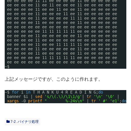
ee ee ee ee 11 11 ee ee ee ee 11 ee ee ee ee ee
ee ee ee ee 11 ee 11 ee ee ee 11 ee ee ee ee ee
ee ee ee ee 11 ee ee 11 ee ee 11 ee ee ee ee ee
ee ee ee ee 11 ee ee ee 11 ee 11 ee ee ee ee ee
ee ee ee ee 11 ee ee ee ee 11 11 ee ee ee ee ee
ee ee ee ee 11 ee ee ee ee ee 11 ee ee ee ee ee
ee ee ee ee ee ee ee ee ee ee ee ee ee ee ee ee
ee ee ee ee ee 11 11 11 11 11 ee ee ee ee ee ee
ee ee ee ee 11 ee ee ee ee ee 11 ee ee ee ee ee
ee ee ee ee 11 ee ee ee ee ee ee ee ee ee ee ee
ee ee ee ee 11 ee ee 11 11 11 11 ee ee ee ee ee
ee ee ee ee 11 ee ee ee ee ee 11 ee ee ee ee ee
ee ee ee ee 11 ee ee ee ee ee 11 ee ee ee ee ee
ee ee ee ee ee 11 11 11 11 11 ee ee ee ee ee ee
ee ee ee ee ee ee ee ee ee ee ee ee ee ee ee ee
~$ 
上記メッセージですが、このように作れます。
~$ 
for
i 
in
T H A N K U 4 R E A D I N G;
do
banner $i | 
sed
's/\(.\)/\1\1/g'
| 
tr
'\n'
'\0'
|
xargs
-0 
printf
"        %-24s\n"
| 
tr
' #'
'e1'
;
done
7-2. バイナリ処理