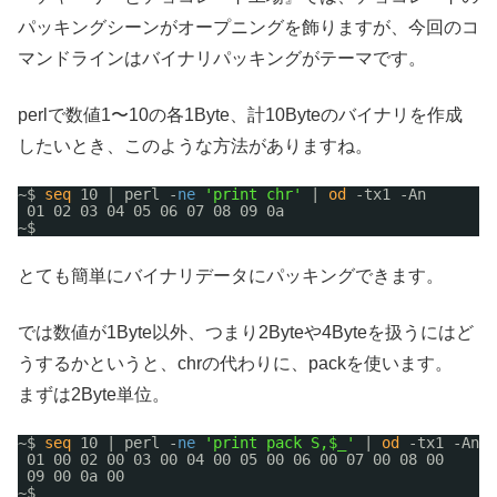
パッキングシーンがオープニングを飾りますが、今回のコ
マンドラインはバイナリパッキングがテーマです。
perlで数値1〜10の各1Byte、計10Byteのバイナリを作成
したいとき、このような方法がありますね。
~$ 
seq
10 | perl -
ne
'print chr'
| 
od
-tx1 -An
01 02 03 04 05 06 07 08 09 0a
~$ 
とても簡単にバイナリデータにパッキングできます。
では数値が1Byte以外、つまり2Byteや4Byteを扱うにはど
うするかというと、chrの代わりに、packを使います。
まずは2Byte単位。
~$ 
seq
10 | perl -
ne
'print pack S,$_'
| 
od
-tx1 -An
01 00 02 00 03 00 04 00 05 00 06 00 07 00 08 00
09 00 0a 00
~$ 