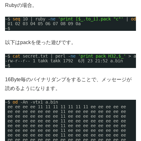
Rubyの場合。
~$ 
seq
10 | ruby -
ne
'print [$_.to_i].pack "c"'
| 
od
-
01 02 03 04 05 06 07 08 09 0a
~$ 
以下はpackを使った遊びです。
~$ 
cat
secret.txt | perl -
ne
'print pack H32,$_'
> a.b
-rw-r--r-- 1 takk takk 1792  6月 23 21:52 a.bin
~$ 
16Byte毎のバイナリダンプをすることで、メッセージが
読めるようになります。
~$ 
od
-An -vtx1 a.bin
ee ee ee ee 11 11 11 11 11 11 11 ee ee ee ee ee
ee ee ee ee ee ee ee 11 ee ee ee ee ee ee ee ee
ee ee ee ee ee ee ee 11 ee ee ee ee ee ee ee ee
ee ee ee ee ee ee ee 11 ee ee ee ee ee ee ee ee
ee ee ee ee ee ee ee 11 ee ee ee ee ee ee ee ee
ee ee ee ee ee ee ee 11 ee ee ee ee ee ee ee ee
ee ee ee ee ee ee ee 11 ee ee ee ee ee ee ee ee
ee ee ee ee ee ee ee ee ee ee ee ee ee ee ee ee