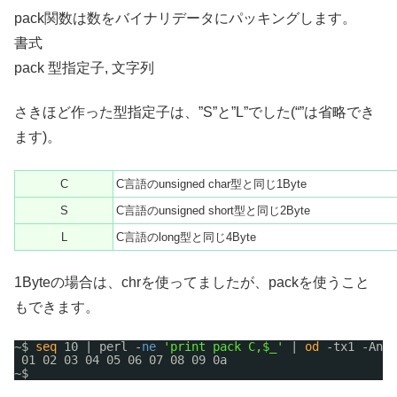
pack関数は数をバイナリデータにパッキングします。
書式
pack 型指定子, 文字列
さきほど作った型指定子は、”S”と”L”でした(“”は省略でき
ます)。
C
C言語のunsigned char型と同じ1Byte
S
C言語のunsigned short型と同じ2Byte
L
C言語のlong型と同じ4Byte
1Byteの場合は、chrを使ってましたが、packを使うこと
もできます。
~$ 
seq
10 | perl -
ne
'print pack C,$_'
| 
od
-tx1 -An
01 02 03 04 05 06 07 08 09 0a
~$ 