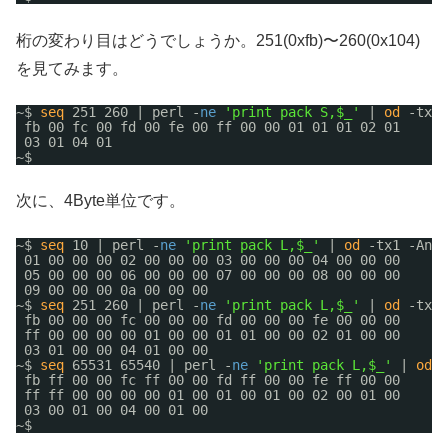
桁の変わり目はどうでしょうか。251(0xfb)〜260(0x104)
を見てみます。
~$ 
seq
251 260 | perl -
ne
'print pack S,$_'
| 
od
-tx1 
fb 00 fc 00 fd 00 fe 00 ff 00 00 01 01 01 02 01
03 01 04 01
~$ 
次に、4Byte単位です。
~$ 
seq
10 | perl -
ne
'print pack L,$_'
| 
od
-tx1 -An
01 00 00 00 02 00 00 00 03 00 00 00 04 00 00 00
05 00 00 00 06 00 00 00 07 00 00 00 08 00 00 00
09 00 00 00 0a 00 00 00
~$ 
seq
251 260 | perl -
ne
'print pack L,$_'
| 
od
-tx1 
fb 00 00 00 fc 00 00 00 fd 00 00 00 fe 00 00 00
ff 00 00 00 00 01 00 00 01 01 00 00 02 01 00 00
03 01 00 00 04 01 00 00
~$ 
seq
65531 65540 | perl -
ne
'print pack L,$_'
| 
od
-
fb ff 00 00 fc ff 00 00 fd ff 00 00 fe ff 00 00
ff ff 00 00 00 00 01 00 01 00 01 00 02 00 01 00
03 00 01 00 04 00 01 00
~$ 