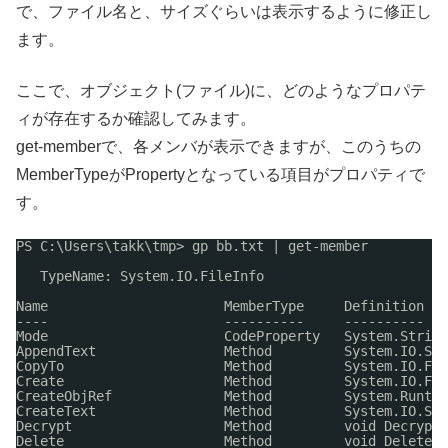
で、ファイル名と、サイズぐらいは表示するように修正し
ます。
ここで、オブジェクト(ファイル)に、どのようなプロパテ
ィが存在するか確認してみます。
get-memberで、各メンバが表示できますが、このうちの
MemberTypeがPropertyとなっている項目がプロパティで
す。
PS C:\Users\takk\tmp> gp bb.txt | get-member
TypeName: System.IO.FileInfo
Name                      MemberType     Definition   
----                      ----------     ----------   
Mode                      CodeProperty   System.String
AppendText                Method         System.IO.Str
CopyTo                    Method         System.IO.Fil
Create                    Method         System.IO.Fil
CreateObjRef              Method         System.Runtim
CreateText                Method         System.IO.Str
Decrypt                   Method         void Decrypt(
Delete                    Method         void Delete()