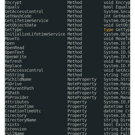
Encrypt                   Method         void Encrypt(
Equals                    Method         bool Equals(S
GetAccessControl          Method         System.Securi
GetHashCode               Method         int GetHashCo
GetLifetimeService        Method         System.Object
GetObjectData             Method         void GetObjec
GetType                   Method         
type
GetType(
InitializeLifetimeService Method         System.Object
MoveTo                    Method         void MoveTo(s
Open                      Method         System.IO.Fil
OpenRead                  Method         System.IO.Fil
OpenText                  Method         System.IO.Str
OpenWrite                 Method         System.IO.Fil
Refresh                   Method         void Refresh(
Replace                   Method         System.IO.Fil
SetAccessControl          Method         void SetAcces
ToString                  Method         string ToStri
PSChildName               NoteProperty   System.String
PSDrive                   NoteProperty   System.Manage
PSParentPath              NoteProperty   System.String
PSPath                    NoteProperty   System.String
PSProvider                NoteProperty   System.Manage
Attributes                Property       System.IO.Fil
CreationTime              Property       datetime Crea
CreationTimeUtc           Property       datetime Crea
Directory                 Property       System.IO.Dir
DirectoryName             Property       string Direct
Exists                    Property       bool Exists {
Extension                 Property       string Extens
FullName                  Property       string FullNa