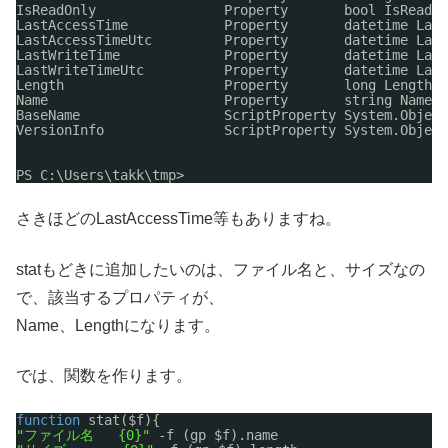
IsReadOnly                Property       bool IsReadOn
LastAccessTime            Property       datetime Last
LastAccessTimeUtc         Property       datetime Last
LastWriteTime             Property       datetime Last
LastWriteTimeUtc          Property       datetime Last
Length                    Property       long Length {
Name                      Property       string Name {
BaseName                  ScriptProperty System.Object
VersionInfo               ScriptProperty System.Object
PS C:\Users\takk\tmp> 
さきほどのLastAccessTime等もありますね。
statもどきに追加したいのは、ファイル名と、サイズなの
で、該当するプロパティが、
Name、Lengthになります。
では、関数を作ります。
function
stat($f){
"ファイル名   {0}"
-f (gp $f).name