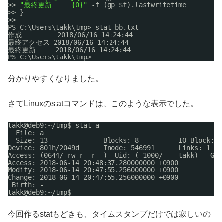
>> 
"最終更新     {0}"
-f (gp $f).lastwritetime
>> }
>>
PS C:\Users\takk\tmp> stat bb.txt
作成         2018
/06/16
14:24:44
最終アクセス 2018
/06/16
14:24:44
最終更新     2018
/06/16
14:24:44
PS C:\Users\takk\tmp>
分かりやすくなりました。
さてLinuxのstatコマンドは、このような表示でした。
takk@deb9:~
/tmp
$ stat a
File: a
Size: 13              Blocks: 8          IO Bloc
Device: 801h
/2049d
Inode: 546991      Links: 1
Access: (0644
/-rw-r--r--
)  Uid: ( 1000/    takk)   Gid
Access: 2018-06-14 20:48:37.280000000 +0900
Modify: 2018-06-14 20:47:55.256000000 +0900
Change: 2018-06-14 20:47:55.256000000 +0900
Birth: -
takk@deb9:~
/tmp
$
今回作るstatもどきも、タイムスタンプだけでは寂しいの