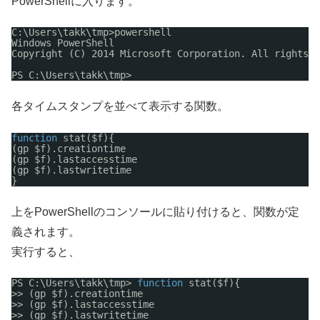
PowerShellに入ります。
C:\Users\takk\tmp>powershell
Windows PowerShell
Copyright (C) 2014 Microsoft Corporation. All rights r
PS C:\Users\takk\tmp>
各タイムスタンプを並べて表示する関数。
function
stat($f){
(gp $f).creationtime
(gp $f).lastaccesstime
(gp $f).lastwritetime
}
上をPowerShellのコンソールに貼り付けると、関数が定
義されます。
実行すると、
PS C:\Users\takk\tmp> 
function
stat($f){
>> (gp $f).creationtime
>> (gp $f).lastaccesstime
>> (gp $f).lastwritetime