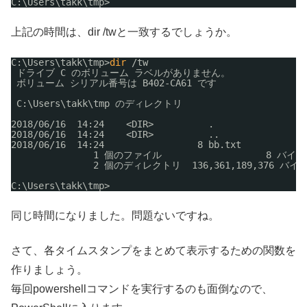
C:\Users\takk\tmp>
上記の時間は、dir /twと一致するでしょうか。
C:\Users\takk\tmp>
dir
/tw
ドライブ C のボリューム ラベルがありません。
ボリューム シリアル番号は B402-CA61 です
C:\Users\takk\tmp のディレクトリ
2018
/06/16
14:24    <DIR>          .
2018
/06/16
14:24    <DIR>          ..
2018
/06/16
14:24                 8 bb.txt
1 個のファイル                   8 バイト
2 個のディレクトリ  136,361,189,376 バ
C:\Users\takk\tmp>
同じ時間になりました。問題ないですね。
さて、各タイムスタンプをまとめて表示するための関数を
作りましょう。
毎回powershellコマンドを実行するのも面倒なので、