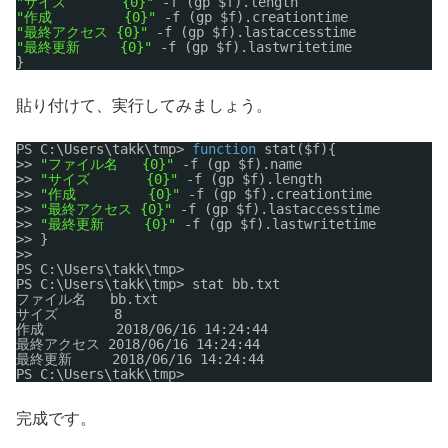
"サイズ       {0}"
-f (gp $f).length
"作成         {0}"
-f (gp $f).creationtime
"最終アクセス {0}"
-f (gp $f).lastaccesstime
"最終更新     {0}"
-f (gp $f).lastwritetime
}
貼り付けて、実行してみましょう。
PS C:\Users\takk\tmp> 
function
stat($f){
>> 
"ファイル名   {0}"
-f (gp $f).name
>> 
"サイズ       {0}"
-f (gp $f).length
>> 
"作成         {0}"
-f (gp $f).creationtime
>> 
"最終アクセス {0}"
-f (gp $f).lastaccesstime
>> 
"最終更新     {0}"
-f (gp $f).lastwritetime
>> }
>>
PS C:\Users\takk\tmp>
PS C:\Users\takk\tmp> stat bb.txt
ファイル名   bb.txt
サイズ       8
作成         2018
/06/16
14:24:44
最終アクセス 2018
/06/16
14:24:44
最終更新     2018
/06/16
14:24:44
PS C:\Users\takk\tmp>
完成です。