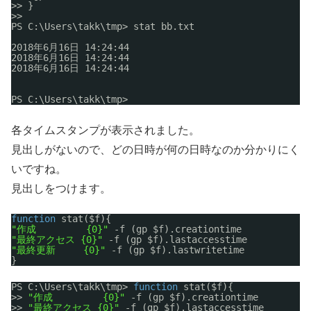
>> }
>>
PS C:\Users\takk\tmp> stat bb.txt
2018年6月16日 14:24:44
2018年6月16日 14:24:44
2018年6月16日 14:24:44
PS C:\Users\takk\tmp>
各タイムスタンプが表示されました。
見出しがないので、どの日時が何の日時なのか分かりにく
いですね。
見出しをつけます。
function
stat($f){
"作成         {0}"
-f (gp $f).creationtime
"最終アクセス {0}"
-f (gp $f).lastaccesstime
"最終更新     {0}"
-f (gp $f).lastwritetime
}
PS C:\Users\takk\tmp> 
function
stat($f){
>> 
"作成         {0}"
-f (gp $f).creationtime
>> 
"最終アクセス {0}"
-f (gp $f).lastaccesstime