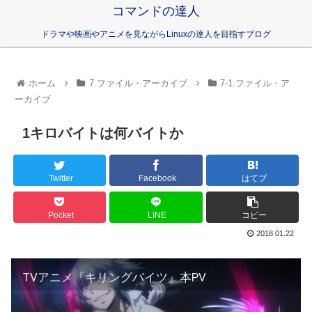
コマンドの達人
ドラマや映画やアニメを見ながらLinuxの達人を目指すブログ
ホーム
7.ファイル・アーカイブ
7-1.ファイル・ア
ーカイブ
1キロバイトは何バイトか
Twitter
Facebook
はてブ
Pocket
LINE
コピー
2018.01.22
TVアニメ『キリングバイツ』本PV