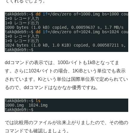
てくれるでしょう。
takk@deb9:~$ 
dd
if
=
/dev/zero
of=1000.img bs=1000 count
1+0 レコード入力
1+0 レコード出力
1000 bytes (1.0 kB) copied, 0.00059637 s, 1.7 MB
/s
takk@deb9:~$ 
dd
if
=
/dev/zero
of=1024.img bs=1024 count
1+0 レコード入力
1+0 レコード出力
1024 bytes (1.0 kB, 1.0 KiB) copied, 0.000587211 s, 1.
takk@deb9:~$ 
ddコマンドの表示では、1000バイトも1kBとなってま
す。さらに1024バイトの場合、1KiBという単位でも表示
されています。Kiという単位は国際単位系で定められてい
るので、ddコマンドはなかなか優秀ですね。
takk@deb9:~$ 
ls
1000.img  1024.img
takk@deb9:~$
では比較用のファイルが出来上がりましたので、その他の
コマンドでも確認しましょう。