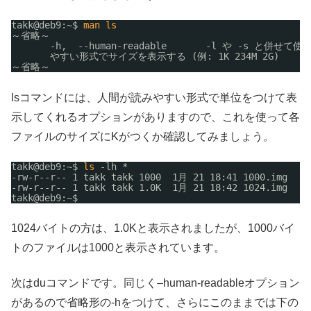
takk@deb9:~$ 
man
ls
～省略～
-h,  --human-readable       -l や -s と
やすい形式でサイズを表示する (例: 1K 234M 2G)
～省略～
lsコマンドには、人間が読みやすい形式で単位をつけて表
示してくれるオプションがありますので、これを使って各
ファイルのサイズにKがつくか確認してみましょう。
takk@deb9:~$ 
ls
-lh *
-rw-r--r-- 1 takk takk 1000  1月 21 18:41 1000.img
-rw-r--r-- 1 takk takk 1.0K  1月 21 18:42 1024.img
takk@deb9:~$
1024バイトの方は、1.0Kと表示されましたが、1000バイ
トのファイルは1000と表示されています。
次はduコマンドです。同じく–human-readableオプション
があるので省略形の-hをつけて、さらにこのままでは下の