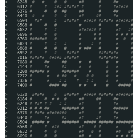
<    6248  
#   #    #   #     ##      #     ##      # 
<    6312 
#     #   ### ###### #      #     ######  ##
<    6376 
#     #   #  ##     ##      #     ##      # 
<    6440  
#   #    #   #     ##     ##     ##      # 
<    6504   
###     #   ######  ##### ###### ######## 
<    6568 
#     #   #         #       #      #     ## 
<    6632 
#     #   #         ####### #      ##   ####
<    6696 
#     #   #         #     # #      # # # ## 
<    6760 
#######   #         #     # #      #  #  ## 
<    6824 
#     #   #   #     #    #  #      #     ## 
<    6888 
#     #   #   #     # ###   #      #     ## 
<    6952 
#     #   #    #####        ########     ## 
<    7016 
######  ##### ######        ########     ## 
<    7080 
#     ##     ##     #   #      #   #     ## 
<    7144 
#     ##     ##     #   #      #   #     ## 
<    7208 
###### #     #######    #      #   #     ## 
<    7272 
#      #   # ##   #    # #     #   #     # #
<    7336 
#      #    # #    #   # #     #   #     #  
<    7400 
#       #### ##     # #   #    #    #####   
---
>    6120  
#####    #   ######  ##### ###### #########
>    6184 
#     #  # #  #     ##     ##     ##      # 
>    6248 
# ### # #   # #     ##      #     ##      # 
>    6312 
# # # ##     ####### #      #     ######  ##
>    6376 
# #### ########     ##      #     ##      # 
>    6440 
#     ##     ##     ##     ##     ##      # 
>    6504  
##### #     #######  ##### ###### ######## 
>    6568 
#     #  ###        ##    # #      #     ## 
>    6632 
#     #   #         ##   #  #      ##   ####
>    6696 
#     #   #         ##  #   #      # # # ## 