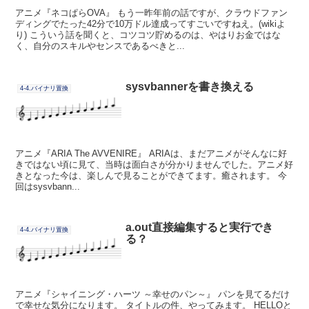
アニメ『ネコぱらOVA』 もう一昨年前の話ですが、クラウドファン
ディングでたった42分で10万ドル達成ってすごいですねえ。(wikiよ
り) こういう話を聞くと、コツコツ貯めるのは、やはりお金ではな
く、自分のスキルやセンスであるべきと...
sysvbannerを書き換える
4-4.バイナリ置換
アニメ『ARIA The AVVENIRE』 ARIAは、まだアニメがそんなに好
きではない頃に見て、当時は面白さが分かりませんでした。アニメ好
きとなった今は、楽しんで見ることができてます。癒されます。 今
回はsysvbann...
a.out直接編集すると実行でき
4-4.バイナリ置換
る？
アニメ『シャイニング・ハーツ ～幸せのパン～』 パンを見てるだけ
で幸せな気分になります。 タイトルの件、やってみます。 HELLOと