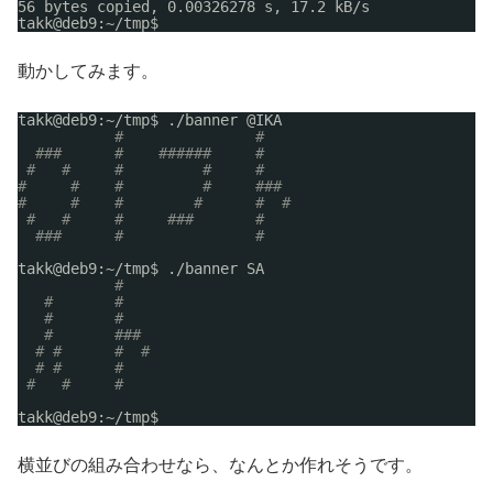
56 bytes copied, 0.00326278 s, 17.2 kB
/s
takk@deb9:~
/tmp
$ 
動かしてみます。
takk@deb9:~
/tmp
$ .
/banner
@IKA
#               #
###      #    ######     #
#   #     #         #     #
#     #    #         #     ###
#     #    #        #      #  #
#   #     #     ###       #
###      #               #
takk@deb9:~
/tmp
$ .
/banner
SA
#
#       #
#       #
#       ###
# #      #  #
# #      #
#   #     #
takk@deb9:~
/tmp
$
横並びの組み合わせなら、なんとか作れそうです。