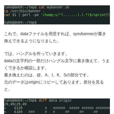
takk@deb9:~
/tmp
$ 
cat
mybanner.sh
cp
/usr/bin/banner
.
cat
$1 | perl -pe 
'chomp;s/^(.......).(.*)$/sprintf("e
takk@deb9:~
/tmp
$ 
これで、dataファイルを用意すれば、sysvbannerが書き
換えできるようになりました。
では、ハングルを作っていきます。
dataの文字列の一部だけハングル文字に書き換えて、うま
くできるか確認します。
書き換えたのは、@、A、I、K、Sの部分です。
元のデータはoriginにコピーしてあります。差分を見る
と、
takk@deb9:~
/tmp
$ 
diff
data origin
29,49c29,49
<    6120           
#   ######  ##### ###### #########
<    6184   
###     #   #     ##     ##     ##      # 