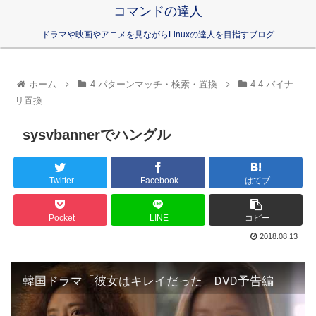
コマンドの達人
ドラマや映画やアニメを見ながらLinuxの達人を目指すブログ
ホーム
4.パターンマッチ・検索・置換
4-4.バイナ
リ置換
sysvbannerでハングル
Twitter
Facebook
はてブ
Pocket
LINE
コピー
2018.08.13
韓国ドラマ「彼女はキレイだった」DVD予告編