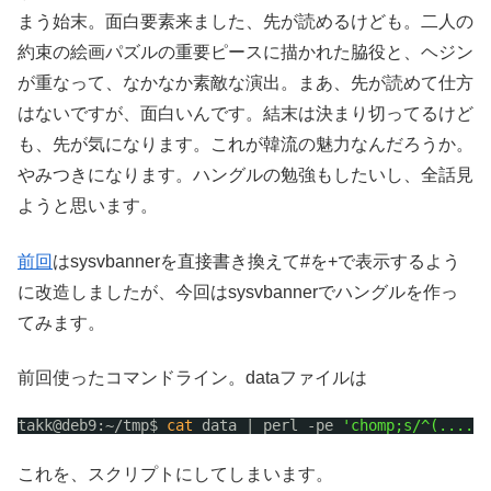
まう始末。面白要素来ました、先が読めるけども。二人の
約束の絵画パズルの重要ピースに描かれた脇役と、ヘジン
が重なって、なかなか素敵な演出。まあ、先が読めて仕方
はないですが、面白いんです。結末は決まり切ってるけど
も、先が気になります。これが韓流の魅力なんだろうか。
やみつきになります。ハングルの勉強もしたいし、全話見
ようと思います。
前回
はsysvbannerを直接書き換えて#を+で表示するよう
に改造しましたが、今回はsysvbannerでハングルを作っ
てみます。
前回使ったコマンドライン。dataファイルは
takk@deb9:~
/tmp
$ 
cat
data | perl -pe 
'chomp;s/^(......
これを、スクリプトにしてしまいます。