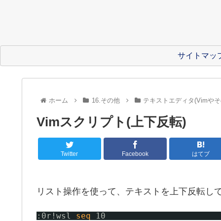
サイトマッ
ホーム
16.その他
テキストエディタ(Vimやそ
Vimスクリプト(上下反転)
Twitter
Facebook
はてブ
リスト操作を使って、テキストを上下反転し
:0r!wsl 
seq
10