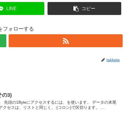
LINE
コピー
teをフォローする
takkete
その3)
化。 先頭の1Byteにアクセスするには、を使います。 データの末尾
クセスは、リストと同じく、:(コロン)で区切ります。 ...