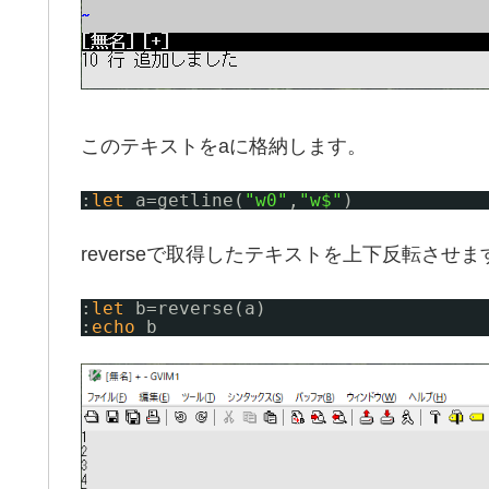
このテキストをaに格納します。
:
let
a=getline(
"w0"
,
"w$"
)
reverseで取得したテキストを上下反転させま
:
let
b=reverse(a)
:
echo
b