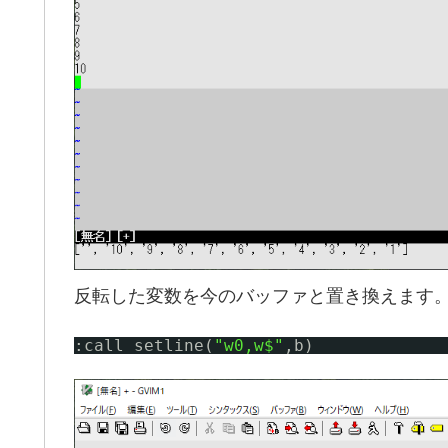
反転した変数を今のバッファと置き換えます
:call setline(
"w0,w$"
,b)