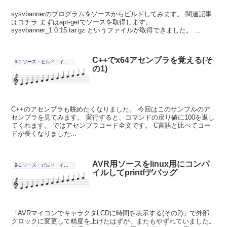
sysvbannerのプログラムをソースからビルドしてみます。 関連記事
はコチラ まずはapt-getでソースを取得します。
sysvbanner_1.0.15.tar.gz というファイルが取得できました。 ...
C++でx64アセンブラを覚える(そ
9-1.ソース・ビルド・インストール
の1)
C++のアセンブラも眺めたくなりました。 今回はこのサンプルのア
センブラを見てみます。 実行すると、コマンドの戻り値に100を返し
てくれます。 ではアセンブラコード全文です。 C言語と比べてコー
ドが長くなりました...
AVR用ソースをlinux用にコンパ
9-1.ソース・ビルド・インストール
イルしてprintfデバッグ
「AVRマイコンでキャラクタLCDに時間を表示する(その2)」で外部
クロックに変更して精度を上げたはずが、またもやずれていました。