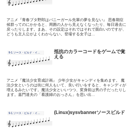
アニメ『青春ブタ野郎はバニーガール先輩の夢を見ない』 思春期症
候群ってのにかかると、周囲の人から見えなくなったり、毎日過去に
戻ったりします。まあ、その設定はそれではそれで面白いのですが、
どうも主人公がよくわからない。登場する女子は...
抵抗のカラーコードをゲームで覚
9-1.ソース・ビルド・インストール
える
アニメ『魔法少女育成計画』 少年少女がキャンディを集めます。 魔
法少女というのは街に何人もいて、良い行いをすると、キャンディが
増えるみたいです。魔法少女といいつつ、変身前は男の子だったりし
ます。嘉門達夫の「看護婦のおっさん」を思い出...
(Linux)sysvbannerソースビルド
9-1.ソース・ビルド・インストール