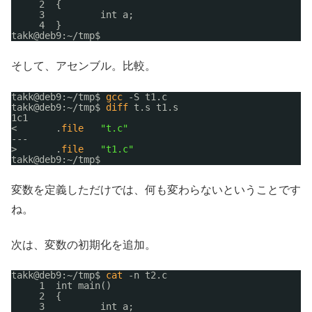
2  {
3          int a;
4  }
takk@deb9:~
/tmp
$
そして、アセンブル。比較。
takk@deb9:~
/tmp
$ 
gcc
-S t1.c
takk@deb9:~
/tmp
$ 
diff
t.s t1.s
1c1
<       .
file
"t.c"
---
>       .
file
"t1.c"
takk@deb9:~
/tmp
$
変数を定義しただけでは、何も変わらないということです
ね。
次は、変数の初期化を追加。
takk@deb9:~
/tmp
$ 
cat
-n t2.c
1  int main()
2  {
3          int a;