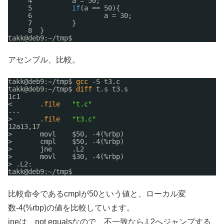
4          a = 50;
5          
if
(a == 50){
6                  a = 30;
7          }
8  }
takk@deb9:~
/tmp
$
アセンブル、比較。
takk@deb9:~
/tmp
$ 
gcc
-S t3.c
takk@deb9:~
/tmp
$ 
diff
t.s t3.s
1c1
<       .
file
"t.c"
---
>       .
file
"t3.c"
12a13,17
>       movl    $50, -4(%rbp)
>       cmpl    $50, -4(%rbp)
>       jne     .L2
>       movl    $30, -4(%rbp)
> .L2:
takk@deb9:~
/tmp
$
比較命令であるcmplが50という値と、ローカル変
数-4(%rbp)の値を比較しています。
jneは、not equalsなので、不一致なら.L2へジャンプする