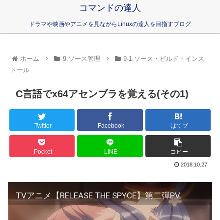
コマンドの達人
ドラマや映画やアニメを見ながらLinuxの達人を目指すブログ
ホーム
9.ソース管理
9-1.ソース・ビルド・インス
トール
C言語でx64アセンブラを覚える(その1)
Twitter
Facebook
はてブ
Pocket
LINE
コピー
2018.10.27
TVアニメ【RELEASE THE SPYCE】第二弾PV