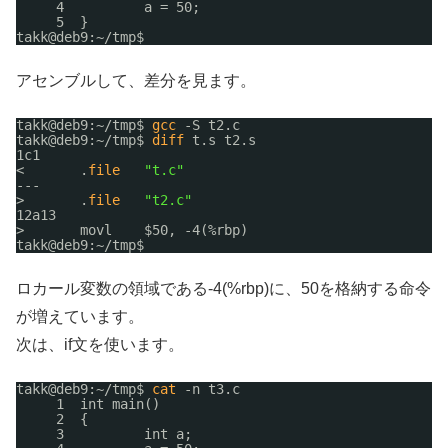
4          a = 50;
5  }
takk@deb9:~
/tmp
$
アセンブルして、差分を見ます。
takk@deb9:~
/tmp
$ 
gcc
-S t2.c
takk@deb9:~
/tmp
$ 
diff
t.s t2.s
1c1
<       .
file
"t.c"
---
>       .
file
"t2.c"
12a13
>       movl    $50, -4(%rbp)
takk@deb9:~
/tmp
$
ロカール変数の領域である-4(%rbp)に、50を格納する命令
が増えています。
次は、if文を使います。
takk@deb9:~
/tmp
$ 
cat
-n t3.c
1  int main()
2  {
3          int a;