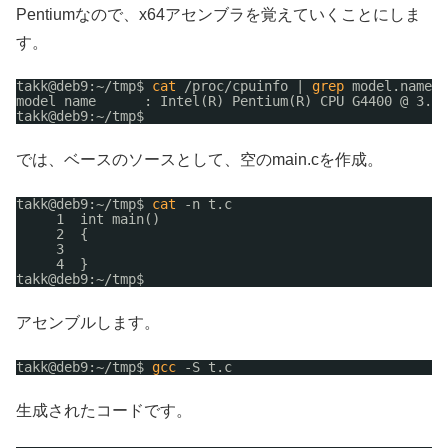
Pentiumなので、x64アセンブラを覚えていくことにしま
す。
takk@deb9:~
/tmp
$ 
cat
/proc/cpuinfo
| 
grep
model.name
model name      : Intel(R) Pentium(R) CPU G4400 @ 3.30
takk@deb9:~
/tmp
$
では、ベースのソースとして、空のmain.cを作成。
takk@deb9:~
/tmp
$ 
cat
-n t.c
1  int main()
2  {
3
4  }
takk@deb9:~
/tmp
$
アセンブルします。
takk@deb9:~
/tmp
$ 
gcc
-S t.c
生成されたコードです。