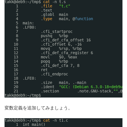
takk@deb9:~
/tmp
$ 
cat
-n t.s
1          .
file
"t.c"
2          .text
3          .globl  main
4          .
type
main, @
function
5  main:
6  .LFB0:
7          .cfi_startproc
8          pushq   %rbp
9          .cfi_def_cfa_offset 16
10          .cfi_offset 6, -16
11          movq    %rsp, %rbp
12          .cfi_def_cfa_register 6
13          movl    $0, %eax
14          popq    %rbp
15          .cfi_def_cfa 7, 8
16          ret
17          .cfi_endproc
18  .LFE0:
19          .size   main, .-main
20          .ident  
"GCC: (Debian 6.3.0-18+deb9u1)
21          .section        .note.GNU-stack,
""
,@pr
takk@deb9:~
/tmp
$
変数定義を追加してみましょう。
takk@deb9:~
/tmp
$ 
cat
-n t1.c
1  int main()