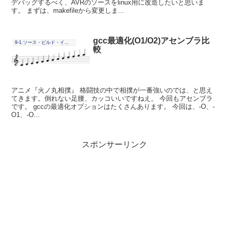
デバッグするべく、AVRのソースをlinux用に改造したいと思いま
す。 まずは、makefileから変更しま...
gcc最適化(O1/O2)アセンブラ比
9-1.ソース・ビルド・インストール
較
アニメ『火ノ丸相撲』 格闘技の中で相撲が一番強いのでは、と思え
てきます。倒れない足腰、カッコいいですねえ。 今回もアセンブラ
です。 gccの最適化オプションはたくさんあります。 今回は、-O、-
O1、-O...
スポンサーリンク