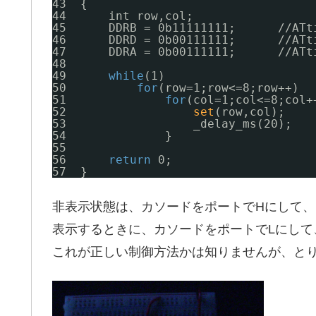
43  {
44      int row,col;
45      DDRB = 0b11111111;      
//ATt
46      DDRD = 0b00111111;      
//ATt
47      DDRA = 0b00111111;      
//ATt
48  
49      
while
(1)
50          
for
(row=1;row<=8;row++)
51              
for
(col=1;col<=8;col+
52                  
set
(row,col);
53                  _delay_ms(20);  
54              }
55  
56      
return
0;
57  }
非表示状態は、カソードをポートでHにして、
表示するときに、カソードをポートでLにして
これが正しい制御方法かは知りませんが、と