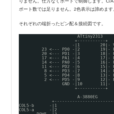
りません。仕方なくポートで制御します。C/A-38
ポート数では足りません。2色表示は諦めます
それぞれの端折ったピン配＆接続図です。
ATtiny2313
+-----------+
-|1        20|- 
23 <--- PD0 -|2        19|- 
20 <--- PD1 -|3        18|- 
17 <--- PA1 -|4        17|- 
14 <--- PA0 -|5        16|- 
11 <--- PD2 -|6        15|- 
8 <--- PD3 -|7        14|- 
5 <--- PD4 -|8        13|- 
2 <--- PD5 -|9        12|- 
GND -|10       11|- 
+-----------+
A-3880EG      
+-----------------------
COL5-b      -|1                      
COL5-a      -|2                      