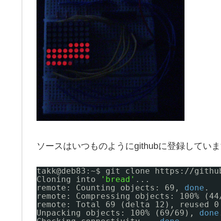
ソースはいつものようにgithubに登録してい
takk@deb83:~$ git clone https:
//githu
Cloning into 
'bread'
...
remote: Counting objects: 69, 
done
.
remote: Compressing objects: 100% (44
remote: Total 69 (delta 12), reused 0
Unpacking objects: 100% (69
/69
), 
done