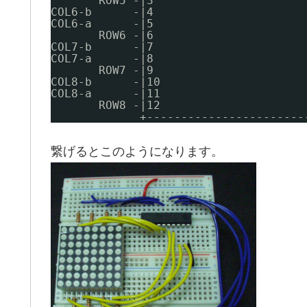
ROW5 -|3                      
COL6-b      -|4                      
COL6-a      -|5                      
ROW6 -|6                      
COL7-b      -|7                      
COL7-a      -|8                      
ROW7 -|9                      
COL8-b      -|10                     
COL8-a      -|11                     
ROW8 -|12                     
+-----------------------
繋げるとこのようになります。