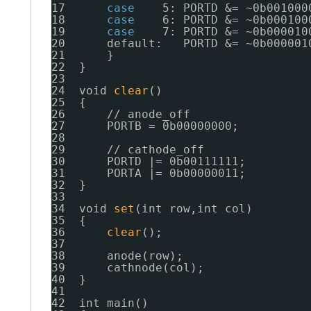
17      
case
5: PORTD &= ~0b001000
18      
case
6: PORTD &= ~0b000100
19      
case
7: PORTD &= ~0b000010
20      default:   PORTD &= ~0b000001
21      }
22  }
23  
24  void 
clear
()
25  {
26      
//
anode_off
27      PORTB = 0b00000000;
28  
29      
//
cathode_off
30      PORTD |= 0b00111111;
31      PORTA |= 0b00000011;
32  }
33  
34  void 
set
(int row,int col)
35  {
36      
clear
();
37  
38      anode(row);
39      cathnode(col);
40  }
41  
42  int main()