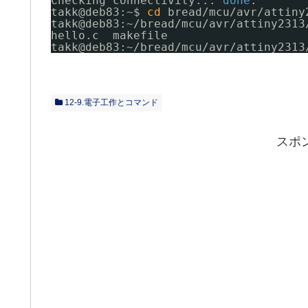
Checking connectivity... 
done
.
takk@deb83:~$ 
cd
bread
/mcu/avr/attiny
takk@deb83:~
/bread/mcu/avr/attiny2313
hello.c  makefile
takk@deb83:~
/bread/mcu/avr/attiny2313
12-9.電子工作とコマンド
スポ