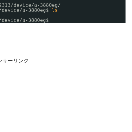
2313/device/a-3880eg/
/device/a-3880eg
$ 
ls
/device/a-3880eg
$ 
ンサーリンク