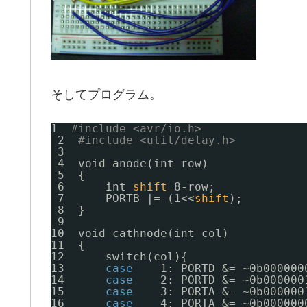
そしてプログラム。
1  
#include <avr/io.h>
2  
#include <util/delay.h>
3  
4  void anode(int row)
5  {
6      int 
shift
=8-row;    
7      PORTB |= (1<<
shift
);
8  }
9  
10  void cathnode(int col)
11  {
12      switch(col){
13      
case
1: PORTD &= ~0b000000
14      
case
2: PORTD &= ~0b000000
15      
case
3: PORTA &= ~0b000000
16      
case
4: PORTA &= ~0b000000