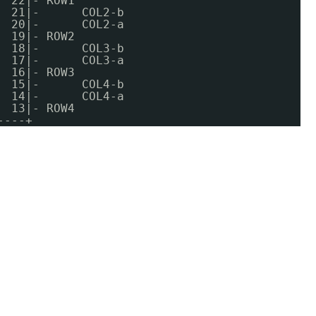
  22|- ROW1
  21|-      COL2-b
  20|-      COL2-a
  19|- ROW2
  18|-      COL3-b 
  17|-      COL3-a
  16|- ROW3
  15|-      COL4-b 
  14|-      COL4-a
  13|- ROW4
----+