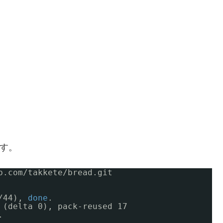
ます。
b
.com
/takkete/bread
.git
/44
), 
done
.
 (delta 0), pack-reused 17
.