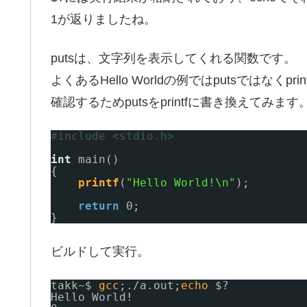
1が返りましたね。
putsは、文字列を表示してくれる関数です。
よくあるHello Worldの例ではputsではな
確認するためputsをprintfに書き換えてみます
#include <stdio.h>
int
main()
{
printf
(
"Hello World!\n"
);
return
0;
}
ビルドして実行。
takk~$ 
gcc
;.
/a
.out;
echo
$?
Hello World!