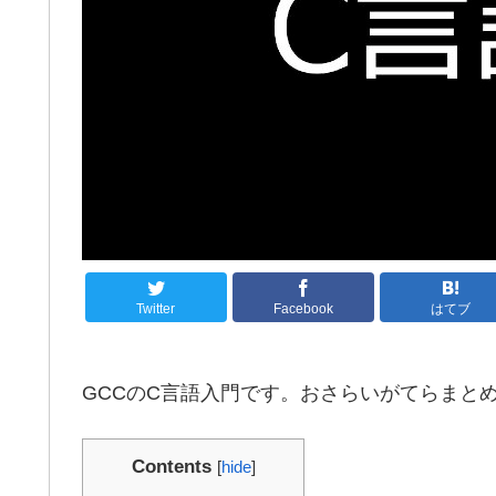
Twitter
Facebook
はてブ
GCCのC言語入門です。おさらいがてらまと
Contents
[
hide
]