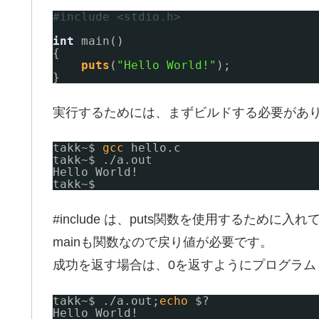
#include <stdio.h>
int
main()
{
puts
(
"Hello World!"
);
}
実行するためには、まずビルドする必要があ
takk~$ 
gcc
hello.c
takk~$ .
/a
.out
Hello World!
takk~$ 
#include
は、puts関数を使用するために入れ
mainも関数なので戻り値が必要です。
成功を返す場合は、0を返すようにプログラム
takk~$ .
/a
.out;
echo
$?
Hello World!