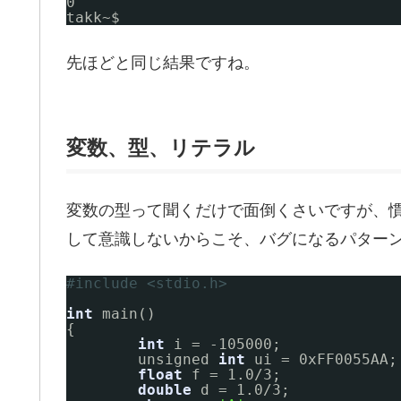
0
takk~$ 
先ほどと同じ結果ですね。
変数、型、リテラル
変数の型って聞くだけで面倒くさいですが、
して意識しないからこそ、バグになるパター
#include <stdio.h>
int
main()
{
int
i = -105000;             
unsigned 
int
ui = 0xFF0055AA;
float
f = 1.0/3;             
double
d = 1.0/3;            