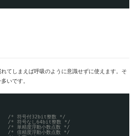
慣れてしまえば呼吸のように意識せずに使えます。そ
ン多いです。
   
/* 符号付32bit整数 */
   
/* 符号なし64bit整数 */
   
/* 単精度浮動小数点数 */
   
/* 倍精度浮動小数点数 */