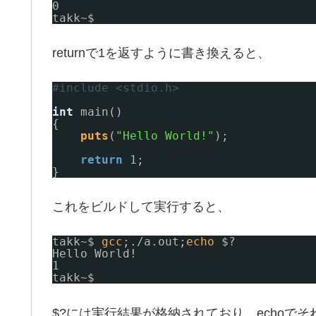
0
takk~$ 
returnで1を返すように書き換えると、
#include <stdio.h>
int
main()
{
puts
(
"Hello World!"
);
return
1;
}
これをビルドして実行すると、
takk~$ 
gcc
;.
/a
.out;
echo
$?
Hello World!
1
takk~$ 
$?には実行結果が格納されており、echoで