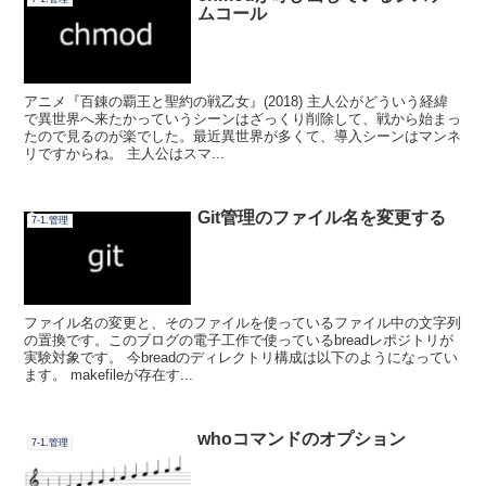
ムコール
アニメ『百錬の覇王と聖約の戦乙女』(2018) 主人公がどういう経緯
で異世界へ来たかっていうシーンはざっくり削除して、戦から始まっ
たので見るのが楽でした。最近異世界が多くて、導入シーンはマンネ
リですからね。 主人公はスマ...
Git管理のファイル名を変更する
7-1.管理
ファイル名の変更と、そのファイルを使っているファイル中の文字列
の置換です。このブログの電子工作で使っているbreadレポジトリが
実験対象です。 今breadのディレクトリ構成は以下のようになってい
ます。 makefileが存在す...
whoコマンドのオプション
7-1.管理