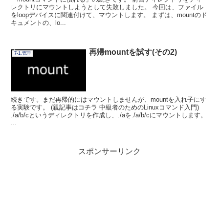
レクトリにマウントしようとして失敗しました。 今回は、ファイル
をloopデバイスに関連付けて、マウントします。 まずは、mountのド
キュメントの、lo...
再帰mountを試す(その2)
7-1.管理
続きです。まだ再帰的にはマウントしませんが、mountを入れ子にす
る実験です。 (親記事はコチラ 中級者のためのLinuxコマンド入門)
./a/b/cというディレクトリを作成し、./aを./a/b/cにマウントします。
...
スポンサーリンク