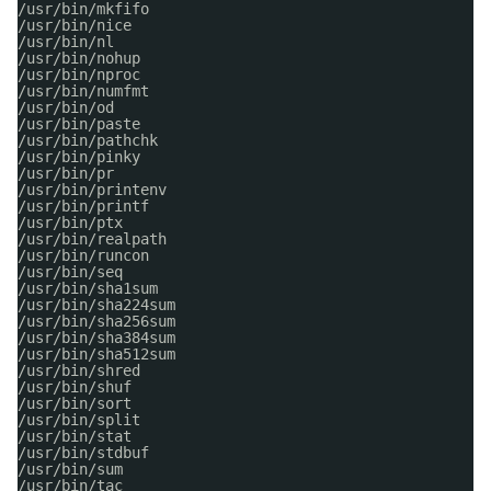
/usr/bin/mkfifo
/usr/bin/nice
/usr/bin/nl
/usr/bin/nohup
/usr/bin/nproc
/usr/bin/numfmt
/usr/bin/od
/usr/bin/paste
/usr/bin/pathchk
/usr/bin/pinky
/usr/bin/pr
/usr/bin/printenv
/usr/bin/printf
/usr/bin/ptx
/usr/bin/realpath
/usr/bin/runcon
/usr/bin/seq
/usr/bin/sha1sum
/usr/bin/sha224sum
/usr/bin/sha256sum
/usr/bin/sha384sum
/usr/bin/sha512sum
/usr/bin/shred
/usr/bin/shuf
/usr/bin/sort
/usr/bin/split
/usr/bin/stat
/usr/bin/stdbuf
/usr/bin/sum
/usr/bin/tac