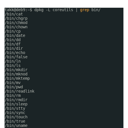
takk@deb9:~$ dpkg -L coreutils | 
grep
bin/
/bin/cat
/bin/chgrp
/bin/chmod
/bin/chown
/bin/cp
/bin/date
/bin/dd
/bin/df
/bin/dir
/bin/echo
/bin/false
/bin/ln
/bin/ls
/bin/mkdir
/bin/mknod
/bin/mktemp
/bin/mv
/bin/pwd
/bin/readlink
/bin/rm
/bin/rmdir
/bin/sleep
/bin/stty
/bin/sync
/bin/touch
/bin/true
/bin/uname