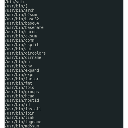
/bin/vdir
/usr/bin/
[
/usr/bin/arch
/usr/bin/b2sum
/usr/bin/base32
/usr/bin/base64
/usr/bin/basename
/usr/bin/chcon
/usr/bin/cksum
/usr/bin/comm
/usr/bin/csplit
/usr/bin/cut
/usr/bin/dircolors
/usr/bin/dirname
/usr/bin/du
/usr/bin/env
/usr/bin/expand
/usr/bin/expr
/usr/bin/factor
/usr/bin/fmt
/usr/bin/fold
/usr/bin/groups
/usr/bin/head
/usr/bin/hostid
/usr/bin/id
/usr/bin/install
/usr/bin/join
/usr/bin/link
/usr/bin/logname
/usr/bin/md5sum