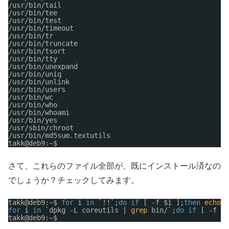
/usr/bin/tail
/usr/bin/tee
/usr/bin/test
/usr/bin/timeout
/usr/bin/tr
/usr/bin/truncate
/usr/bin/tsort
/usr/bin/tty
/usr/bin/unexpand
/usr/bin/uniq
/usr/bin/unlink
/usr/bin/users
/usr/bin/wc
/usr/bin/who
/usr/bin/whoami
/usr/bin/yes
/usr/sbin/chroot
/usr/bin/md5sum
.textutils
takk@deb9:~$ 
さて、これらのファイル全部が、既にインストール済なの
でしょうか？チェックしてみます。
takk@deb9:~$ 
for
i 
in
`!!`;
do
if
[ -f $i ];
then
echo
-
for
i 
in
`dpkg -L coreutils | 
grep
bin/`;
do
if
[ -f $i
takk@deb9:~$ 