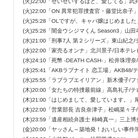
(火)22:00「せいせいするほど、愛してる」武井
(火)22:00「ON 異常犯罪捜査官・藤堂比奈
(火)25:28「OLですが、キャバ嬢はじめました
(火)25:28「闇金ウシジマくん Season3」山田
(水)21:00「刑事7人 第２シリーズ」東山紀之
(水)22:00「家売るオンナ」北川景子/日本テレ
(水)24:10「死幣 -DEATH CASH-」松井珠理奈/
(水)25:41「AKBラブナイト 恋工場」AKB48
(水)25:55「ラブラブエイリアン」新木優子/
(木)20:00「女たちの特捜最前線」高島礼子/
(木)21:00「はじめまして、愛しています。
(木)22:00「営業部長 吉良奈津子」松嶋菜々子
(木)23:59「遺産相続弁護士 柿崎真一」三上
(金)20:00「ヤッさん～築地発！おいしい事