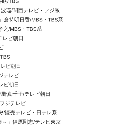
咲/TBS
子」波瑠/関西テレビ・フジ系
」倉持明日香/MBS・TBS系
孝之/MBS・TBS系
/テレビ朝日
ビ
TBS
/テレビ朝日
フジテレビ
テレビ朝日
」尾野真千子/テレビ朝日
/フジテレビ
博史/読売テレビ・日テレ系
件簿～」伊原剛志/テレビ東京