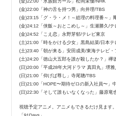
(金)22:00「水族館ガール」松岡茉優/NHK
(金)22:00「神の舌を持つ男」向井理/TBS
(金)23:15「グ・ラ・メ！～総理の料理番～
(金)24:12「侠飯～おとこめし～」生瀬勝久/
(金)24:52「こえ恋」永野芽郁/テレビ東京
(土)21:00「時をかける少女」黒島結菜/日本
(土)23:40「朝が来る」安田成美/東海テレビ
(土)24:20「徳山大五郎を誰が殺したか？」欅
(日)20:00「平成28年大河ドラマ 真田丸」堺雅
(日)21:00「仰げば尊し」寺尾聰/TBS
(日)21:00「HOPE〜期待ゼロの新入社員〜
(日)22:30「そして誰もいなくなった」藤原竜
視聴予定アニメ。アニメもできるだけ見ます
「91Days」