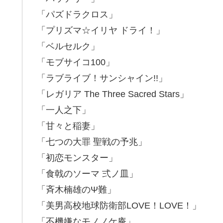
「パズドラクロス」
「プリズマ☆イリヤ ドライ！」
「ベルセルク」
「モブサイコ100」
「ラブライブ！サンシャイン!!」
「レガリア The Three Sacred Stars」
「一人之下」
「甘々と稲妻」
「七つの大罪 聖戦の予兆」
「初恋モンスター」
「食戟のソーマ 弍ノ皿」
「斉木楠雄のΨ難」
「美男高校地球防衛部LOVE！LOVE！」
「不機嫌なモノノケ庵」