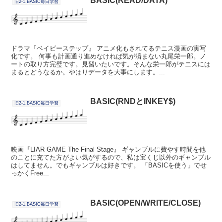
BASIC(READ/DATA)
旧2-1.BASIC毎日学習
ドラマ『ベイビーステップ』 アニメ化もされてるテニス漫画の実写
化です。 何事も計画通り進めなければ気が済まない丸尾栄一郎。ノ
ートの取り方完璧です。見習いたいです。そんな栄一郎がテニスには
まるとどうなるか。やはりデータを大事にします。...
BASIC(RNDとINKEY$)
旧2-1.BASIC毎日学習
映画『LIAR GAME The Final Stage』 ギャンブルに費やす時間を他
のことに充てた方がよい気がするので、私は宝くじ以外のギャンブル
はしてません。でもギャンブルは好きです。 「BASICを使う」でせ
っかくFree...
BASIC(OPEN/WRITE/CLOSE)
旧2-1.BASIC毎日学習