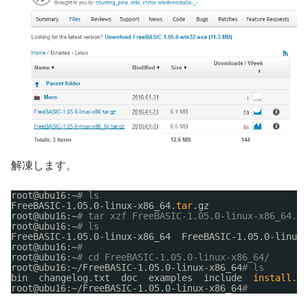
解凍します。
root@ubu16:~
# ls
FreeBASIC-1.05.0-linux-x86_64.
tar
.gz
root@ubu16:~
# tar xzf FreeBASIC-1.05.0-linux-x86_64.ta
root@ubu16:~
# ls
FreeBASIC-1.05.0-linux-x86_64  FreeBASIC-1.05.0-linux-
root@ubu16:~
#
root@ubu16:~
# cd FreeBASIC-1.05.0-linux-x86_64/
root@ubu16:~
/FreeBASIC-1
.05.0-linux-x86_64
# ls
bin  changelog.txt  doc  examples  include  
install
.sh
root@ubu16:~
/FreeBASIC-1
.05.0-linux-x86_64
#