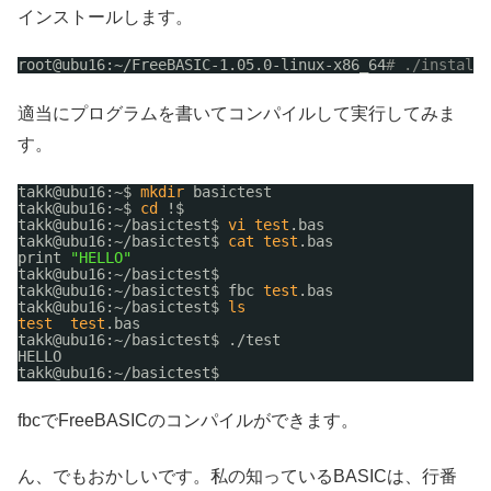
インストールします。
root@ubu16:~
/FreeBASIC-1
.05.0-linux-x86_64
# ./install.
適当にプログラムを書いてコンパイルして実行してみま
す。
takk@ubu16:~$ 
mkdir
basictest
takk@ubu16:~$ 
cd
!$
takk@ubu16:~
/basictest
$ 
vi
test
.bas
takk@ubu16:~
/basictest
$ 
cat
test
.bas
print 
"HELLO"
takk@ubu16:~
/basictest
$
takk@ubu16:~
/basictest
$ fbc 
test
.bas
takk@ubu16:~
/basictest
$ 
ls
test
test
.bas
takk@ubu16:~
/basictest
$ .
/test
HELLO
takk@ubu16:~
/basictest
$
fbcでFreeBASICのコンパイルができます。
ん、でもおかしいです。私の知っているBASICは、行番