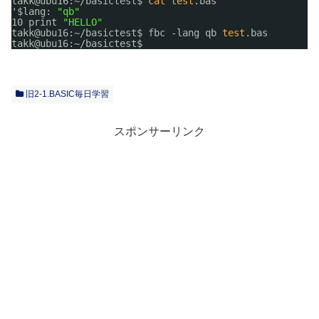
takk@ubu16:~
/basictest
$ 
cat
test
.bas
'$lang: 
"qb"
10 print 
"HELLO"
takk@ubu16:~
/basictest
$ fbc -lang qb 
test
.bas
takk@ubu16:~
/basictest
$
旧2-1.BASIC毎日学習
スポンサーリンク