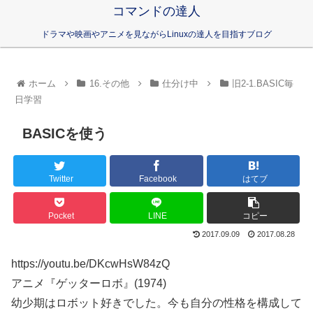
コマンドの達人
ドラマや映画やアニメを見ながらLinuxの達人を目指すブログ
ホーム
16.その他
仕分け中
旧2-1.BASIC毎
日学習
BASICを使う
Twitter
Facebook
はてブ
Pocket
LINE
コピー
2017.09.09
2017.08.28
https://youtu.be/DKcwHsW84zQ
アニメ『ゲッターロボ』(1974)
幼少期はロボット好きでした。今も自分の性格を構成して