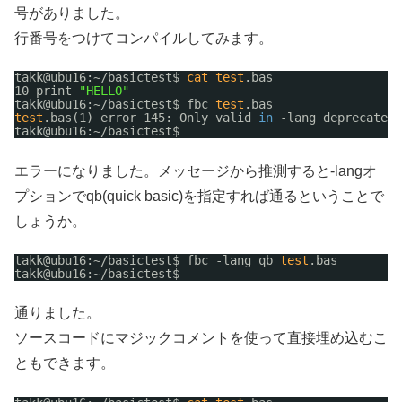
号がありました。
行番号をつけてコンパイルしてみます。
takk@ubu16:~
/basictest
$ 
cat
test
.bas
10 print 
"HELLO"
takk@ubu16:~
/basictest
$ fbc 
test
.bas
test
.bas(1) error 145: Only valid 
in
-lang deprecated 
takk@ubu16:~
/basictest
$
エラーになりました。メッセージから推測すると-langオ
プションでqb(quick basic)を指定すれば通るということで
しょうか。
takk@ubu16:~
/basictest
$ fbc -lang qb 
test
.bas
takk@ubu16:~
/basictest
$
通りました。
ソースコードにマジックコメントを使って直接埋め込むこ
ともできます。