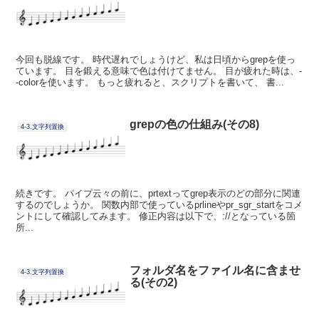
今回も脱線です。 時代遅れでしょうけど、私は日頃からgrepを使っ
ています。 目を鍛える意味で色は付けてません。 目が疲れた時は、-
-colorを使います。 もっと疲れると、スクリプトを書いて、 書...
grepの色の仕組み(その8)
4-3.文字列置換
続きです。 パイプ云々の前に、prtextってgrep表示のどの部分に関連
するのでしょうか。 関数内部で使っているprlineやpr_sgr_startをコメ
ントにして確認してみます。 修正内容は以下で、://となっている箇
所...
フォルダ名をファイル名に含ませ
4-3.文字列置換
る(その2)