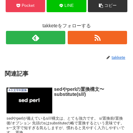
Pocket
LINE
コピー
takketeをフォローする
takkete
関連記事
sedやperlの置換構文〜
4-3.文字列置換
substitute(s///)
sedやperlが備えているs///構文は、とても強力です。 s/置換前/置換
後/オプション 先頭のsはsubstituteの略で置換するという意味です。
s一文字で短すぎる気もしますが、慣れると見やすく入力しやすいで
す。 置換...