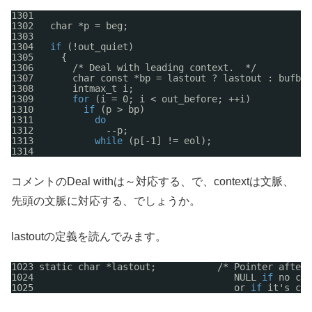
1301
1302   char *p = beg;
1303
1304   
if
(!out_quiet)
1305     {
1306       /* Deal with leading context.  */
1307       char const *bp = lastout ? lastout : bufbeg
1308       intmax_t i;
1309       
for
(i = 0; i < out_before; ++i)
1310         
if
(p > bp)
1311           
do
1312             --p;
1313           
while
(p[-1] != eol);
1314
コメントのDeal withは～対応する、で、contextは文脈、
先頭の文脈に対応する、でしょうか。
lastoutの定義を読んでみます。
1023 static char *lastout;           /* Pointer after 
1024                                    NULL 
if
no cha
1025                                    or 
if
it's con