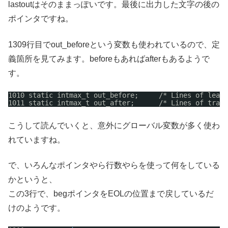
lastoutはそのままっぽいです。最後に出力した文字の後の
ポインタですね。
1309行目でout_beforeという変数も使われているので、定
義箇所を見てみます。beforeもあればafterもあるようで
す。
1010 static intmax_t out_before;     /* Lines of leadi
1011 static intmax_t out_after;      /* Lines of trail
こうして読んでいくと、意外にグローバル変数が多く使わ
れていますね。
で、いろんなポインタやら行数やらを使って何をしている
かというと、
この3行で、begポインタをEOLの位置まで戻しているだ
けのようです。