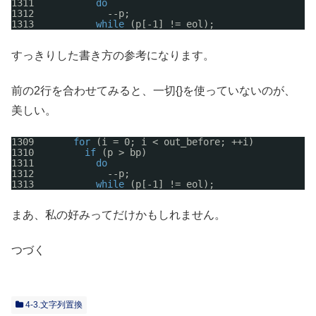
1311           
do
1312             --p;
1313           
while
(p[-1] != eol);
すっきりした書き方の参考になります。
前の2行を合わせてみると、一切{}を使っていないのが、
美しい。
1309       
for
(i = 0; i < out_before; ++i)
1310         
if
(p > bp)
1311           
do
1312             --p;
1313           
while
(p[-1] != eol);
まあ、私の好みってだけかもしれません。
つづく
4-3.文字列置換