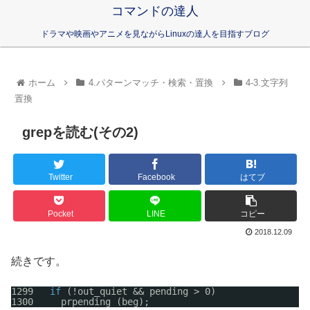
コマンドの達人
ドラマや映画やアニメを見ながらLinuxの達人を目指すブログ
ホーム
4.パターンマッチ・検索・置換
4-3.文字列
置換
grepを読む(その2)
Twitter
Facebook
はてブ
Pocket
LINE
コピー
2018.12.09
続きです。
1299   
if
(!out_quiet && pending > 0)
1300     prpending (beg);