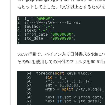
もヒットしてました。1文字以上とするため*
1  $_ = 
"@ARGV"
;
2  s
/--
(\w+-?\w+) 
/--
$1=
/g
;
3  $author=
'.+'
;
4  $text=
'.+'
;
5  $from_date=
'00000000'
;
6  $to_date  =
'99999999'
;
7  
56,57行目で、ハイフン入り日付書式を$dt
その$dtを使用しての日付のフィルタを60,6
54  foreach(
sort
keys %log){
55      $
id
= $_;
56      /^(....).(..).(..)/;
57      $dt = $1.$2.$3;
58      @tmp = 
split
/\t/,$log{$_
59  
60      next 
if
($dt < $from_date)
61      next 
if
($dt > $to_date);