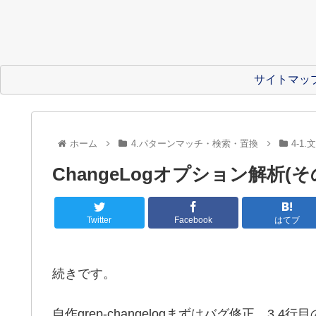
サイトマッ
ホーム
4.パターンマッチ・検索・置換
4-1
ChangeLogオプション解析(そ
Twitter
Facebook
はてブ
続きです。
自作grep-changelogまずはバグ修正。3,4行