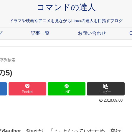
コマンドの達人
ドラマや映画やアニメを見ながらLinuxの達人を目指すブログ
プ
記事一覧
お問い合わせ
C
.文字列検索
の5)
Pocket
LINE
コピー
2018.09.08
目の$author、$textが、「.*」となっていたため、空行