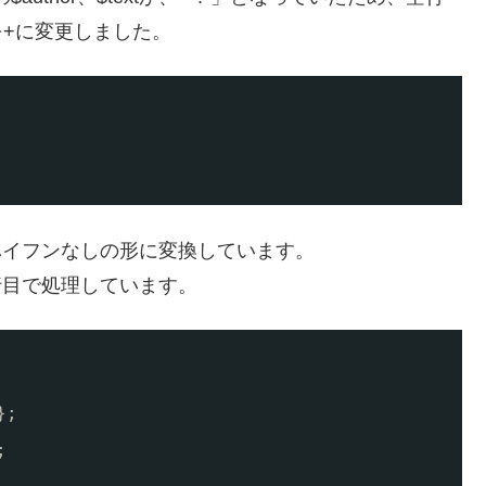
を+に変更しました。
にハイフンなしの形に変換しています。
1行目で処理しています。
};
;