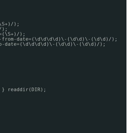
\S+)/);
/);
=(\S+)/);
-from-date
=(\d\d\d\d)\-(\d\d)\-(\d\d)/);
o-date
=(\d\d\d\d)\-(\d\d)\-(\d\d)/);
 } readdir(DIR);