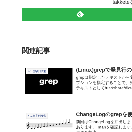
takke
関連記事
(Linux)grepで発
4-1.文字列検索
grepは指定したテキストか
プションを指定することで、
テキストとして/usr/share/dict/w
ChangeLogのgrepを
4-1.文字列検索
前回はChangeLogを抽出し
あります。 manを確認します。 