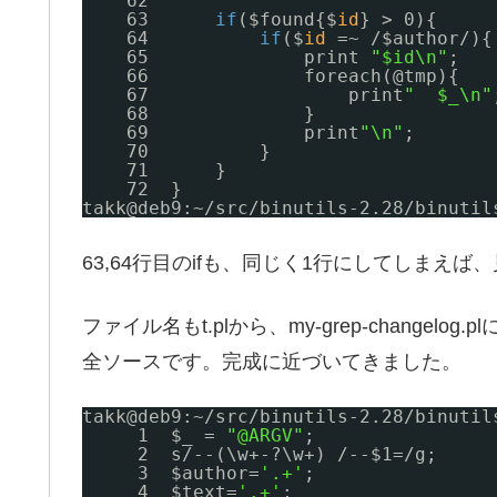
62  
63      
if
($found{$
id
} > 0){
64          
if
($
id
=~ /$author/){
65              print 
"$id\n"
;
66              foreach(@tmp){
67                  print
"  $_\n"
68              }   
69              print
"\n"
;
70          }
71      }
72  }
takk@deb9:~
/src/binutils-2
.28
/binutil
63,64行目のifも、同じく1行にしてしまえ
ファイル名もt.plから、my-grep-changelog.p
全ソースです。完成に近づいてきました。
takk@deb9:~
/src/binutils-2
.28
/binutil
1  $_ = 
"@ARGV"
;
2  s
/--
(\w+-?\w+) 
/--
$1=
/g
;
3  $author=
'.+'
;
4  $text=
'.+'
;