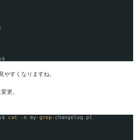
;
s
$ 
ば、見やすくなりますね。
lに変更。
s
$ 
cat
-n my-
grep
-changelog.pl