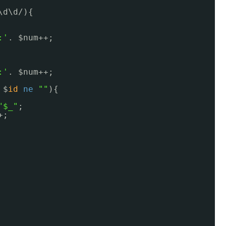
\d\d/){
:'
. $num++;
:'
. $num++;
 $
id
ne
""
){
"$_"
;
+;