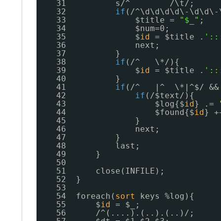
31          s/^        /\t/;
32          
if
(/^\d\d\d\d\-\d\d\-
33              $title = 
"$_"
;
34              $num=0;
35              $
id
= $title .
'::
36              next;
37          }
38          
if
(/^   \*/){
39              $
id
= $title .
'::
40          }
41          
if
(/^   |^  \*|^$/ &&
42              
if
(/$text/){
43                  $log{$
id
} .= 
44                  $found{$
id
} +
45              }
46              next;
47          }
48          last;
49      }
50  
51      close(INFILE);
52  }
53  
54  foreach(
sort
keys %log){
55      $
id
= $_;
56      /^(....).(..).(..)/;