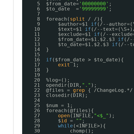
5  $from_date=
'00000000'
;
6  $to_date  =
'99999999'
;
7  
8  foreach(
split
/ /){
9      $author=$1 
if
(
/--author
=(
10      $text=$1 
if
(
/--text
=(\S+)
11      $exclude=$1 
if
(
/--exclude
12      $from_date=$1.$2.$3 
if
(
/-
13      $to_date=$1.$2.$3 
if
(
/--t
14  }
15  
16  
if
($from_date > $to_date){
17      
exit
1;
18  }
19  
20  %log=();
21  opendir(DIR,
"."
);
22  @files = 
grep
{ 
/ChangeLog
.*/
23  closedir(DIR);
24  
25  $num = 1;
26  foreach(@files){
27      
open
(INFILE,
"<$_"
);
28      $
id
= 
""
;
29      
while
(<INFILE>){
30          chomp();