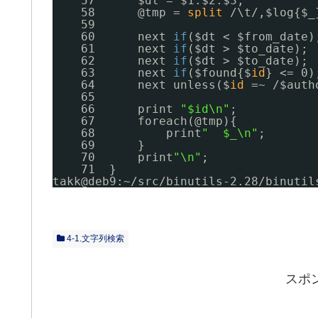
57      $dt = $1.$2.$3;
58      @tmp = 
split
/\t/,$log{$_
59  
60      next 
if
($dt < $from_date)
61      next 
if
($dt > $to_date);
62      next 
if
($dt > $to_date);
63      next 
if
($found{$
id
} <= 0)
64      next unless($
id
=~ /$auth
65  
66      print 
"$id\n"
;
67      foreach(@tmp){
68          print
"  $_\n"
;
69      }   
70      print
"\n"
;
71  }
takk@deb9:~
/src/binutils-2
.28
/binutil
4-1.文字列検索
スポ