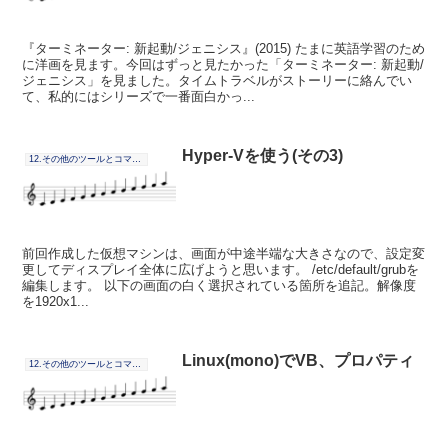
『ターミネーター: 新起動/ジェニシス』(2015) たまに英語学習のため
に洋画を見ます。今回はずっと見たかった「ターミネーター: 新起動/
ジェニシス」を見ました。タイムトラベルがストーリーに絡んでい
て、私的にはシリーズで一番面白かっ...
Hyper-Vを使う(その3)
12.その他のツールとコマンドの連携
前回作成した仮想マシンは、画面が中途半端な大きさなので、設定変
更してディスプレイ全体に広げようと思います。 /etc/default/grubを
編集します。 以下の画面の白く選択されている箇所を追記。解像度
を1920x1...
Linux(mono)でVB、プロパティ
12.その他のツールとコマンドの連携