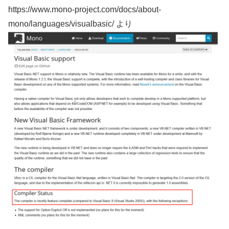
https://www.mono-project.com/docs/about-
mono/languages/visualbasic/ より