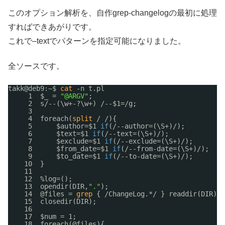
このオプション解析を、自作grep-changelogの最初に処理
すればできあがりです。
これで–textでパターンを指定可能になりました。
全ソースです。
takk@deb9:~$ 
cat
-n t.pl
1  $_ = 
"@ARGV"
;
2  s
/--
(\w+-?\w+) 
/--
$1=
/g
;
3  
4  foreach(
split
/ /){
5      $author=$1 
if
(
/--author
=(\S+)/);
6      $text=$1 
if
(
/--text
=(\S+)/);
7      $exclude=$1 
if
(
/--exclude
=(\S+)/);
8      $from_date=$1 
if
(
/--from-date
=(\S+)/);
9      $to_date=$1 
if
(
/--to-date
=(\S+)/);
10  }
11  
12  %log=();
13  opendir(DIR,
"."
);
14  @files = 
grep
{ 
/ChangeLog
.*/ } readdir(DIR);
15  closedir(DIR);
16  
17  $num = 1;
18  foreach(@files){