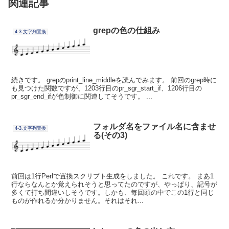
関連記事
grepの色の仕組み
4-3.文字列置換
続きです。 grepのprint_line_middleを読んでみます。 前回のgrep時に
も見つけた関数ですが、1203行目のpr_sgr_start_if、1206行目の
pr_sgr_end_ifが色制御に関連してそうです。 ...
フォルダ名をファイル名に含ませ
4-3.文字列置換
る(その3)
前回は1行Perlで置換スクリプト生成をしました。 これです。 まあ1
行ならなんとか覚えられそうと思ってたのですが、やっぱり、記号が
多くて打ち間違いしそうです。しかも、毎回頭の中でこの1行と同じ
ものが作れるか分かりません。それはそれ...