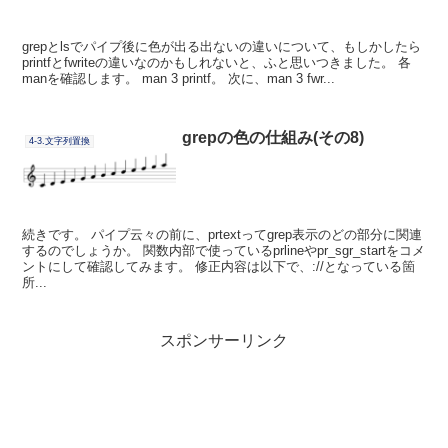
grepとlsでパイプ後に色が出る出ないの違いについて、もしかしたら
printfとfwriteの違いなのかもしれないと、ふと思いつきました。 各
manを確認します。 man 3 printf。 次に、man 3 fwr...
grepの色の仕組み(その8)
4-3.文字列置換
続きです。 パイプ云々の前に、prtextってgrep表示のどの部分に関連
するのでしょうか。 関数内部で使っているprlineやpr_sgr_startをコメ
ントにして確認してみます。 修正内容は以下で、://となっている箇
所...
スポンサーリンク