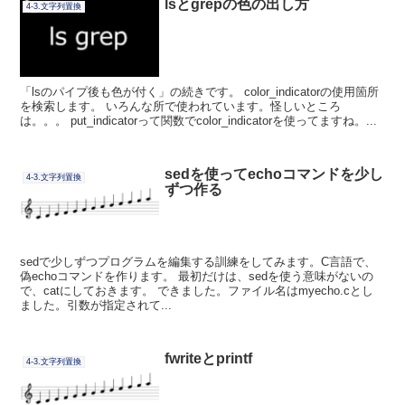
lsとgrepの色の出し方
4-3.文字列置換
「lsのパイプ後も色が付く」の続きです。 color_indicatorの使用箇所
を検索します。 いろんな所で使われています。怪しいところ
は。。。 put_indicatorって関数でcolor_indicatorを使ってますね。...
sedを使ってechoコマンドを少し
4-3.文字列置換
ずつ作る
sedで少しずつプログラムを編集する訓練をしてみます。C言語で、
偽echoコマンドを作ります。 最初だけは、sedを使う意味がないの
で、catにしておきます。 できました。ファイル名はmyecho.cとし
ました。引数が指定されて...
fwriteとprintf
4-3.文字列置換