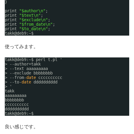
}
print 
"$author\n"
;
print 
"$text\n"
;
print 
"$exclude\n"
;
print 
"$from_date\n"
;
print 
"$to_date\n"
;
takk@deb9:~$ 
使ってみます。
takk@deb9:~$ perl t.pl '
> --author=takk
> --text aaaaaaaaa
> --exclude bbbbbbbb
> --from-
date
cccccccccc
> --to-
date
dddddddddd
> '
takk
aaaaaaaaa
bbbbbbbb
cccccccccc
dddddddddd
takk@deb9:~$ 
良い感じです。