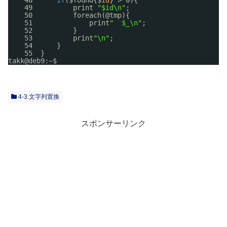
49          print 
"$id\n"
;
50          foreach(@tmp){
51              print
"  $_\n"
;
52          }   
53          print
"\n"
;
54      }
55  }
takk@deb9:~$ 
4-3.文字列置換
スポンサーリンク