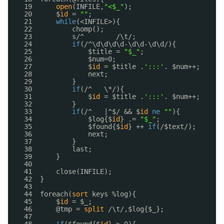
19      
open
(INFILE,
"<$_"
);
20      $
id
= 
""
;
21      
while
(<INFILE>){
22          chomp();
23          s/^        /\t/;
24          
if
(/^\d\d\d\d-\d\d-\d\d/){
25              $title = 
"$_"
;
26              $num=0;
27              $
id
= $title .
':::'
. $num++;
28              next;
29          }
30          
if
(/^   \*/){
31              $
id
= $title .
':::'
. $num++;
32          }
33          
if
(/^   |^$/ && $
id
ne
""
){
34              $log{$
id
} .= 
"$_"
;
35              $found{$
id
} ++ 
if
(/$text/);
36              next;
37          }
38          last;
39      }
40  
41      close(INFILE);
42  }
43  
44  foreach(
sort
keys %log){
45      $
id
= $_;
46      @tmp = 
split
/\t/,$log{$_};
47  
48      
if
($found{$
id
} > 0){