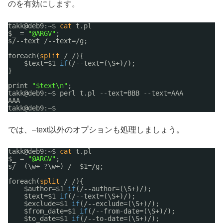
のを有効にします。
takk@deb9:~$ 
cat
t.pl
$_ = 
"@ARGV"
;
s
/--text
/--text
=
/g
;
foreach(
split
/ /){
$text=$1 
if
(
/--text
=(\S+)/);
}
print 
"$text\n"
;
takk@deb9:~$ perl t.pl --text=BBB --text=AAA
AAA
takk@deb9:~$ 
では、–text以外のオプションも処理しましょう。
takk@deb9:~$ 
cat
t.pl
$_ = 
"@ARGV"
;
s
/--
(\w+-?\w+) 
/--
$1=
/g
;
foreach(
split
/ /){
$author=$1 
if
(
/--author
=(\S+)/);
$text=$1 
if
(
/--text
=(\S+)/);
$exclude=$1 
if
(
/--exclude
=(\S+)/);
$from_date=$1 
if
(
/--from-date
=(\S+)/);
$to_date=$1 
if
(
/--to-date
=(\S+)/);