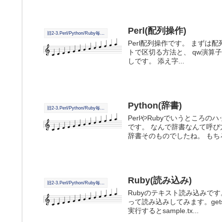
Perl(配列操作)
旧2-3.Perl/Python/Ruby毎日学習
Perl配列操作です。 まずは
トで区切る方法と、 qw演算
しです。 添え字...
Python(辞書)
旧2-3.Perl/Python/Ruby毎日学習
PerlやRubyでいうところ
です。 なんで辞書なんて呼
辞書そのものでしたね。 もちろん
Ruby(読み込み)
旧2-3.Perl/Python/Ruby毎日学習
Rubyのテキスト読み込みです
って読み込みしてみます。ge
実行するとsample.tx...