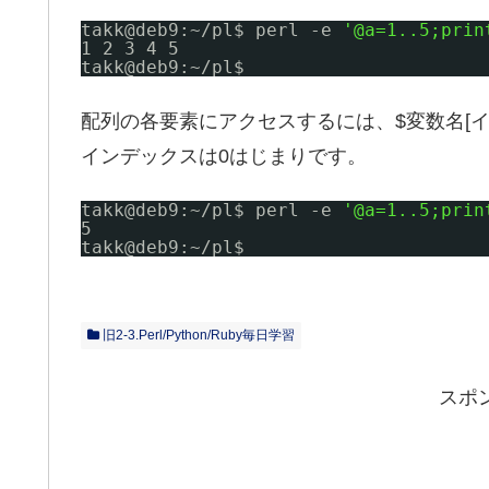
takk@deb9:~
/pl
$ perl -e 
'@a=1..5;prin
1 2 3 4 5
takk@deb9:~
/pl
$
配列の各要素にアクセスするには、$変数名[
インデックスは0はじまりです。
takk@deb9:~
/pl
$ perl -e 
'@a=1..5;prin
5
takk@deb9:~
/pl
$
旧2-3.Perl/Python/Ruby毎日学習
スポ