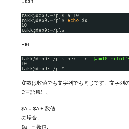
Bash
takk@deb9:~
/pl
$ a=10
takk@deb9:~
/pl
$ 
echo
$a
10
takk@deb9:~
/pl
$
Perl
takk@deb9:~
/pl
$ perl -e 
'$a=10;print"
10
takk@deb9:~
/pl
$
変数は数値でも文字列でも同じです。文字列の結
C言語風に、
$a = $a + 数値;
の場合、
$a += 数値;