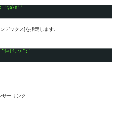
t "@a\n"'
インデックス]を指定します。
t"$a[4]\n";'
ンサーリンク