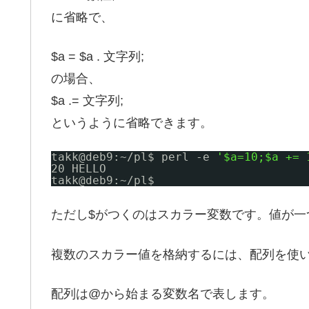
に省略で、
$a = $a . 文字列;
の場合、
$a .= 文字列;
というように省略できます。
takk@deb9:~
/pl
$ perl -e 
'$a=10;$a += 
20 HELLO
takk@deb9:~
/pl
$
ただし$がつくのはスカラー変数です。値が一
複数のスカラー値を格納するには、配列を使
配列は@から始まる変数名で表します。