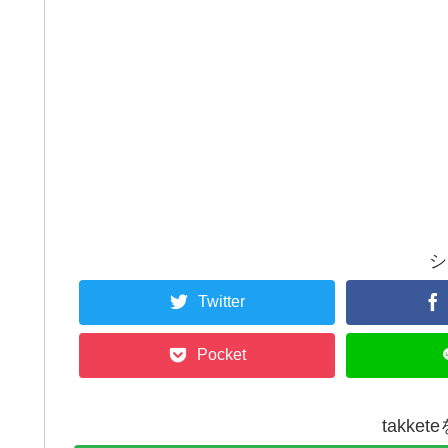
シ
Twitter
Pocket
takke