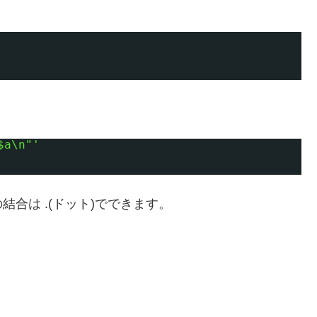
$a\n"'
合は .(ドット)でできます。