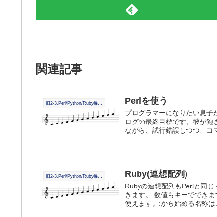
関連記事
Perlを使う
旧2-3.Perl/Python/Ruby毎日学習
プログラマーになりたい息子
ログの最終目標です。彼が飽
ながら、試行錯誤しつつ、コマ
Ruby(連想配列)
旧2-3.Perl/Python/Ruby毎日学習
Rubyの連想配列もPerlと
きます。 数値もキーでできま
使えます。:から始める名称は..