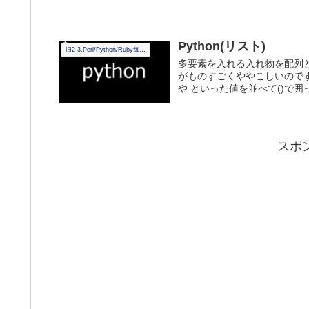
Python(リスト)
旧2-3.Perl/Python/Ruby毎日学習
多要素を入れる入れ物を配列
がものすごくややこしいのです
や といった値を並べて()で囲っ
スポ