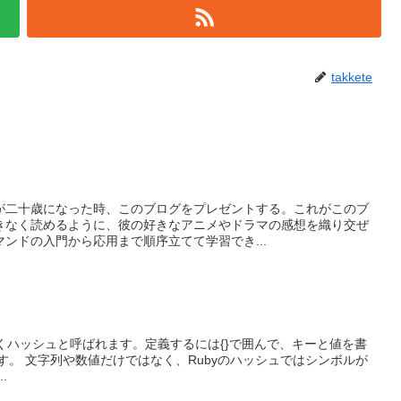
takkete
が二十歳になった時、このブログをプレゼントする。これがこのブ
きなく読めるように、彼の好きなアニメやドラマの感想を織り交ぜ
ンドの入門から応用まで順序立てて学習でき...
同じくハッシュと呼ばれます。定義するには{}で囲んで、キーと値を書
す。 文字列や数値だけではなく、Rubyのハッシュではシンボルが
.