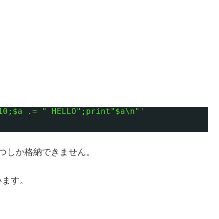
10;$a .= " HELLO";print"$a\n"'
つしか格納できません。
います。