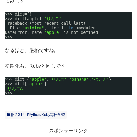
てみます。
>>> dict={}
>>> dict[apple]=
'りんご'
Traceback (most recent call last):
File 
"<stdin>"
, line 1, 
in
<module>
NameError: name 
'apple'
is not defined
>>>
なるほど、厳格ですね。
初期化も、Rubyと同じです。
>>> dict={
'apple'
:
'りんご'
,
'banana'
:
'バナナ'
}
>>> dict[
'apple'
]
'りんごA'
>>>
旧2-3.Perl/Python/Ruby毎日学習
スポンサーリンク