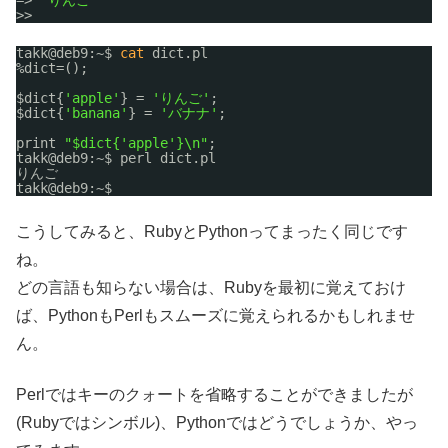
=> 
"りんご"
>>
takk@deb9:~$ 
cat
dict.pl
%dict=();
$dict{
'apple'
} = 
'りんご'
;
$dict{
'banana'
} = 
'バナナ'
;
print 
"$dict{'apple'}\n"
;
takk@deb9:~$ perl dict.pl
りんご
takk@deb9:~$
こうしてみると、RubyとPythonってまったく同じです
ね。
どの言語も知らない場合は、Rubyを最初に覚えておけ
ば、PythonもPerlもスムーズに覚えられるかもしれませ
ん。
Perlではキーのクォートを省略することができましたが
(Rubyではシンボル)、Pythonではどうでしょうか、やっ