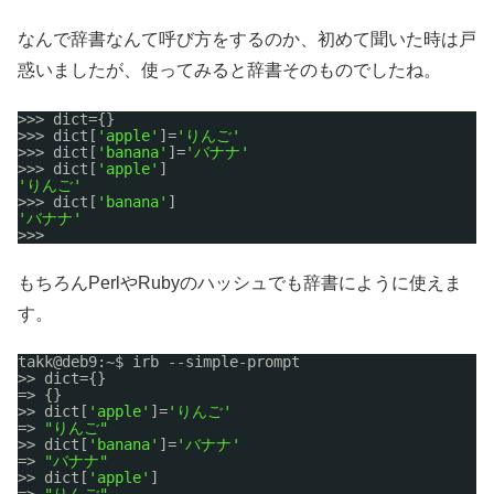
なんで辞書なんて呼び方をするのか、初めて聞いた時は戸
惑いましたが、使ってみると辞書そのものでしたね。
>>> dict={}
>>> dict[
'apple'
]=
'りんご'
>>> dict[
'banana'
]=
'バナナ'
>>> dict[
'apple'
]
'りんご'
>>> dict[
'banana'
]
'バナナ'
>>>
もちろんPerlやRubyのハッシュでも辞書にように使えま
す。
takk@deb9:~$ irb --simple-prompt
>> dict={}
=> {}
>> dict[
'apple'
]=
'りんご'
=> 
"りんご"
>> dict[
'banana'
]=
'バナナ'
=> 
"バナナ"
>> dict[
'apple'
]