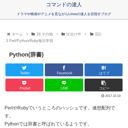
コマンドの達人
ドラマや映画やアニメを見ながらLinuxの達人を目指すブログ
ホーム
16.その他
仕分け中
旧2-
3.Perl/Python/Ruby毎日学習
Python(辞書)
Twitter
Facebook
はてブ
Pocket
LINE
コピー
2017.10.10
PerlやRubyでいうところのハッシュです。連想配列で
す。
Pythonでは辞書と呼ばれているようです。