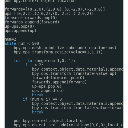
pos=bpy.context.object.location
forwards=[(0,2,0),(2,0,0),(0,-2,0),(-2,0,0)]
ups=[(0,2,2),(2,0,2),(0,-2,2),(-2,0,2)]
forward=forwards.pop(0)
forwards.append(forward)
up=ups.pop(0)
ups.append(up)
num=2
while
num < 500:
bpy.ops.mesh.primitive_cube_add(location=pos)
bpy.ops.transform.resize(value=(1,1,1))
for
i 
in
range(num-1,0,-1):
if
i < 2:
bpy.context.object.data.materials.append(r
bpy.ops.transform.translate(value=up)
forward=forwards.pop(0)
forwards.append(forward)
up=ups.pop(0)
ups.append(up)
break
if
(num % i) == 0:
bpy.context.object.data.materials.append(y
bpy.ops.transform.translate(value=forward)
break
pos=bpy.context.object.location
bpy.ops.object.text_add(rotation=(0,0,0),location=