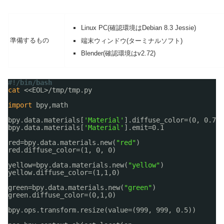
Linux PC(確認環境はDebian 8.3 Jessie)
準備するもの
端末ウィンドウ(ターミナルソフト)
Blender(確認環境はv2.72)
#!/bin/bash
cat
<<EOL>
/tmp/tmp
.py
import
bpy,math
bpy.data.materials[
'Material'
].diffuse_color=(0, 0.7, 
bpy.data.materials[
'Material'
].emit=0.1
red=bpy.data.materials.new(
"red"
)
red.diffuse_color=(1, 0, 0)
yellow=bpy.data.materials.new(
"yellow"
)
yellow.diffuse_color=(1,1,0)
green=bpy.data.materials.new(
"green"
)
green.diffuse_color=(0,1,0)
bpy.ops.transform.resize(value=(999, 999, 0.5))