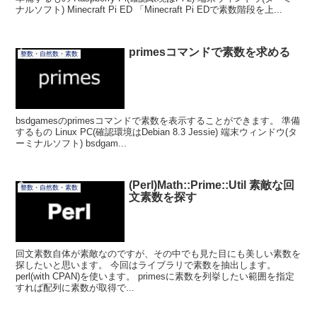
ナルソフト) Minecraft Pi ED 「Minecraft Pi EDで素数階段を上...
primesコマンドで素数を求める
整数・自然数・素数
bsdgamesのprimesコマンドで素数を表示することができます。 準備
するもの Linux PC(確認環境はDebian 8.3 Jessie) 端末ウィンドウ(タ
ーミナルソフト) bsdgam...
(Perl)Math::Prime::Util 素敵な回
整数・自然数・素数
文素数を探す
回文素数自体が素敵なのですが、その中でも見た目にも美しい素数を
探したいと思います。 今回はライブラリで素数を抽出します。
perl(with CPAN)を使います。 primesに素数を列挙したい範囲を指定
すれば配列に素数が取得で...