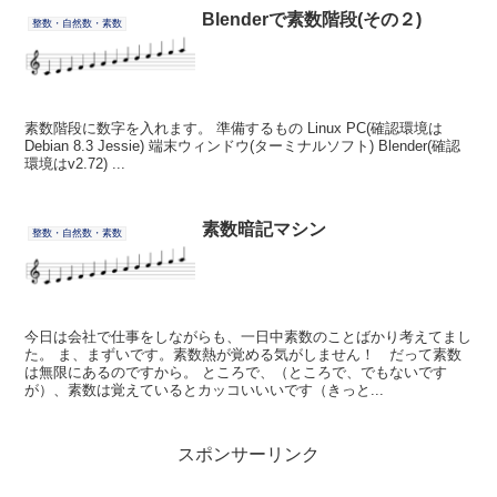
Blenderで素数階段(その２)
整数・自然数・素数
素数階段に数字を入れます。 準備するもの Linux PC(確認環境は
Debian 8.3 Jessie) 端末ウィンドウ(ターミナルソフト) Blender(確認
環境はv2.72) ...
素数暗記マシン
整数・自然数・素数
今日は会社で仕事をしながらも、一日中素数のことばかり考えてまし
た。 ま、まずいです。素数熱が覚める気がしません！ だって素数
は無限にあるのですから。 ところで、（ところで、でもないです
が）、素数は覚えているとカッコいいいです（きっと...
スポンサーリンク