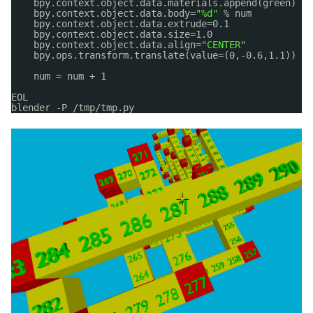
bpy.context.object.data.materials.append(green)
bpy.context.object.data.body=
"%d"
% num
bpy.context.object.data.extrude=0.1
bpy.context.object.data.size=1.0
bpy.context.object.data.align=
"CENTER"
bpy.ops.transform.translate(value=(0,-0.6,1.1))
num = num + 1   
EOL
blender -P 
/tmp/tmp
.py