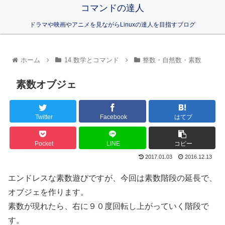
コマンドの達人
ドラマや映画やアニメを見ながらLinuxの達人を目指すブログ
ホーム
14.数学とコマンド
整数・自然数・素数
素数オブジェ
Twitter
Facebook
はてブ
Pocket
LINE
コピー
2017.01.03
2016.12.13
エンドレスな素数遊びですが、今回は素数階段の延長で、
オブジェを作ります。
素数が現れたら、右に９０度回転し上がっていく階段で
す。