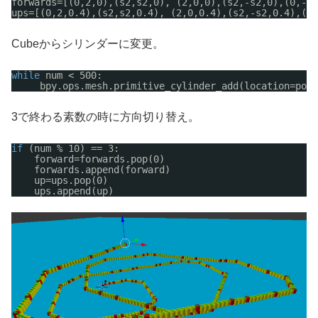
forwards=[(0,2,0),(s2,s2,0), (2,0,0),(s2,-s2,0),(0,-2,
ups=[(0,2,0.4),(s2,s2,0.4), (2,0,0.4),(s2,-s2,0.4),(0,
Cubeからシリンダーに変更。
while
num < 500:
bpy.ops.mesh.primitive_cylinder_add(location=pos)
3で終わる素数の時に方向切り替え。
if
(num % 10) == 3:
forward=forwards.pop(0)
forwards.append(forward)
up=ups.pop(0)
ups.append(up)