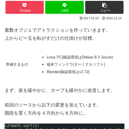
Pocket
LINE
コピー
2017.01.03
2016.12.14
素数オブジェでアトラクションを作っていきます。
上からビー玉を転がすだけの仕掛けが目標。
Linux PC(確認環境はDebian 8.3 Jessie)
準備するもの
端末ウィンドウ(ターミナルソフト)
Blender(確認環境はv2.72)
まず、坂を緩やかに、カーブも緩やかに改造します。
前回のソースから以下の変更を加えています。
階段を置く方向を４方向から８方向に。
s2=math.sqrt(2)