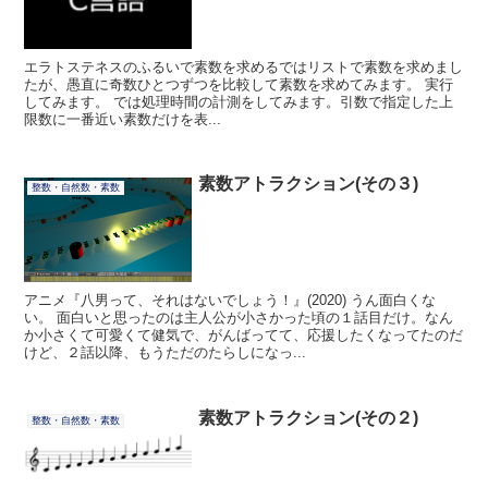
エラトステネスのふるいで素数を求めるではリストで素数を求めまし
たが、愚直に奇数ひとつずつを比較して素数を求めてみます。 実行
してみます。 では処理時間の計測をしてみます。引数で指定した上
限数に一番近い素数だけを表...
素数アトラクション(その３)
整数・自然数・素数
アニメ『八男って、それはないでしょう！』(2020) うん面白くな
い。 面白いと思ったのは主人公が小さかった頃の１話目だけ。なん
か小さくて可愛くて健気で、がんばってて、応援したくなってたのだ
けど、２話以降、もうただのたらしになっ...
素数アトラクション(その２)
整数・自然数・素数