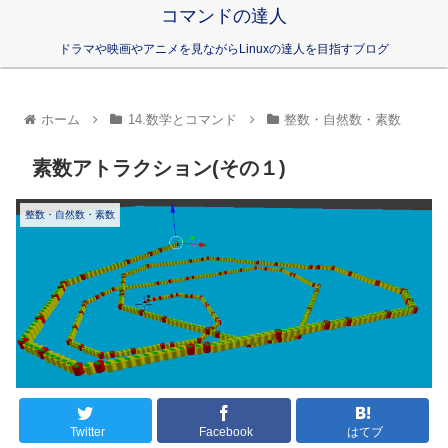
コマンドの達人
ドラマや映画やアニメを見ながらLinuxの達人を目指すブログ
ホーム
14.数学とコマンド
整数・自然数・素数
素数アトラクション(その１)
整数・自然数・素数
Twitter
Facebook
はてブ