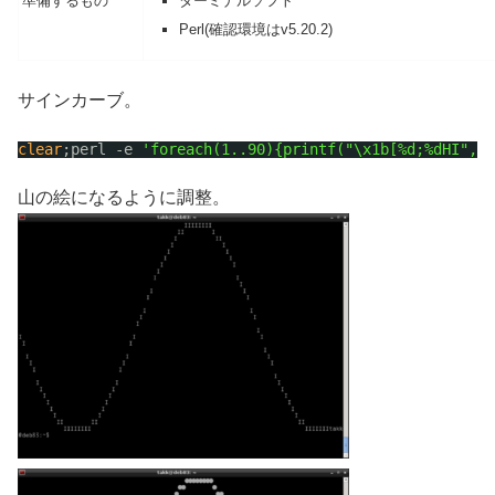
準備するもの
ターミナルソフト
Perl(確認環境はv5.20.2)
サインカーブ。
clear
;perl -e 
'foreach(1..90){printf("\x1b[%d;%dHI",((
山の絵になるように調整。