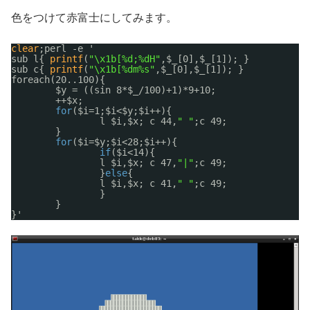
色をつけて赤富士にしてみます。
clear
;perl -e '
sub l{ 
printf
(
"\x1b[%d;%dH"
,$_[0],$_[1]); }
sub c{ 
printf
(
"\x1b[%dm%s"
,$_[0],$_[1]); }
foreach(20..100){
$y = ((sin 8*$_
/100
)+1)*9+10;
++$x;
for
($i=1;$i<$y;$i++){
l $i,$x; c 44,
" "
;c 49;
}
for
($i=$y;$i<28;$i++){
if
($i<14){
l $i,$x; c 47,
"|"
;c 49;
}
else
{
l $i,$x; c 41,
" "
;c 49;
}
}
}'