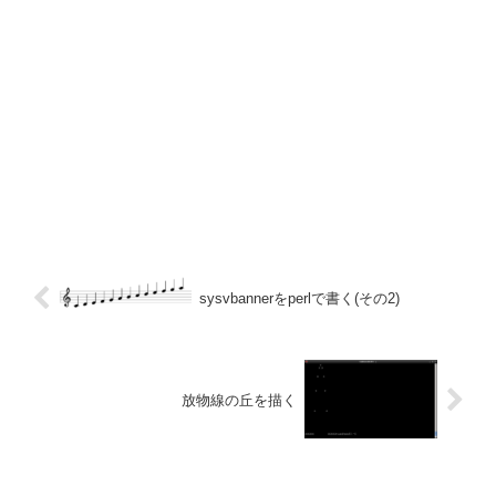
sysvbannerをperlで書く(その2)
放物線の丘を描く