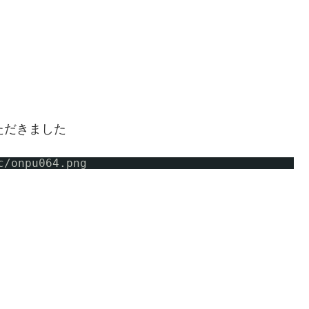
からいただきました
c/onpu064
.png