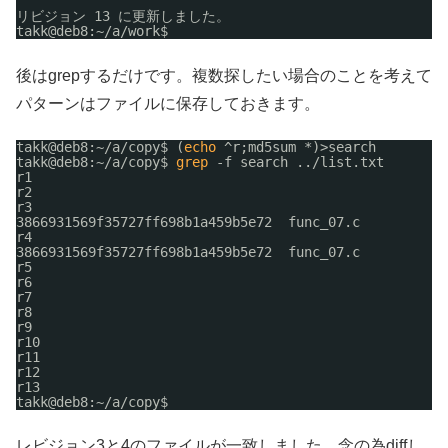
リビジョン 13 に更新しました。
takk@deb8:~
/a/work
$ 
後はgrepするだけです。複数探したい場合のことを考えて
パターンはファイルに保存しておきます。
takk@deb8:~
/a/copy
$ (
echo
^r;md5sum *)>search
takk@deb8:~
/a/copy
$ 
grep
-f search ..
/list
.txt
r1
r2
r3
3866931569f35727ff698b1a459b5e72  func_07.c
r4
3866931569f35727ff698b1a459b5e72  func_07.c
r5
r6
r7
r8
r9
r10
r11
r12
r13
takk@deb8:~
/a/copy
$ 
レビジョン3と4のファイルが一致しました。念の為diffし