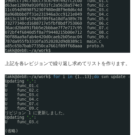
196eccf14c73bcc73c6749f492fc2c0b  func_01.c
d63ae12809a910f831fc2a5618a574e3  func_02.c
11c054d9898f5230f980ed8f9e8d6c4d  func_03.c
8a968bbbdff31e231946a3cc9121e049  func_04.c
d413c138fe576d9f89f6a18dfa389c78  func_05.c
73277340cd1688717e5fbf8bdf753060  func_06.c
36acd2bb891fbb5e2bbbae7f7e717c95  func_07.c
072bf4f6840d5f8a7f9448215b00e712  func_08.c
90f88aa9afab4e420d0caeb2b05eac04  func_09.c
787da955fb3310fa3520282d9d8389c1  main.c
a85c65b7bab77350ca7661f89ff68aaa  proto.h
takk@deb8:~
/a/work
$
上記を各レビジョンで繰り返し求めてリストを作ります。
takk@deb8:~
/a/work
$ 
for
i 
in
{1..13};
do
svn update -r$
Updating 
'.'
:
U    func_01.c
U    func_02.c
U    func_03.c
U    func_04.c
U    func_07.c
U    func_09.c
リビジョン 1 に更新しました。
Updating 
'.'
:
U    func_03.c
(省略)