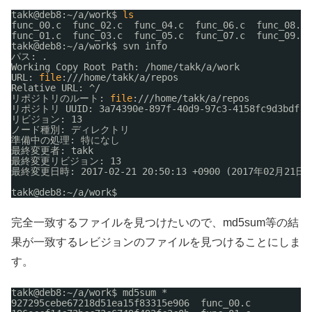
takk@deb8:~
/a/work
$ 
ls
func_00.c  func_02.c  func_04.c  func_06.c  func_08.c 
func_01.c  func_03.c  func_05.c  func_07.c  func_09.c 
takk@deb8:~
/a/work
$ svn info
パス: .
Working Copy Root Path: 
/home/takk/a/work
URL: 
file
:
///home/takk/a/repos
Relative URL: ^/
リポジトリのルート: 
file
:
///home/takk/a/repos
リポジトリ UUID: 3a74390e-897f-40d9-97c3-4158fc9d3bdf
リビジョン: 13
ノード種別: ディレクトリ
準備中の処理: 特になし
最終変更者: takk
最終変更リビジョン: 13
最終変更日時: 2017-02-21 20:50:13 +0900 (2017年02月21日 
takk@deb8:~
/a/work
$ 
完全一致するファイルを見つけたいので、md5sum等の結
果が一致するレビジョンのファイルを見つけることにしま
す。
takk@deb8:~
/a/work
$ md5sum *
927295cebe67218d51ea15f83315e906  func_00.c