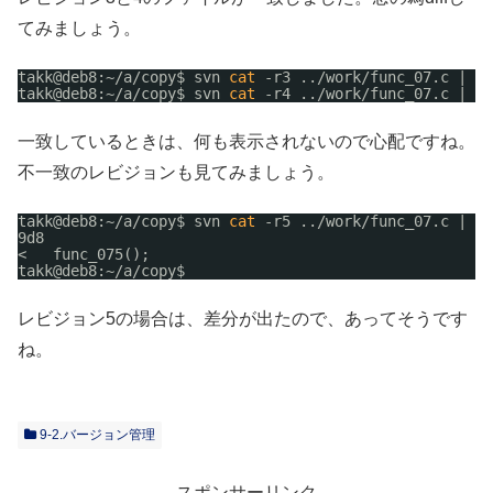
てみましょう。
takk@deb8:~
/a/copy
$ svn 
cat
-r3 ..
/work/func_07
.c | 
di
takk@deb8:~
/a/copy
$ svn 
cat
-r4 ..
/work/func_07
.c | 
di
一致しているときは、何も表示されないので心配ですね。
不一致のレビジョンも見てみましょう。
takk@deb8:~
/a/copy
$ svn 
cat
-r5 ..
/work/func_07
.c | 
di
9d8
<   func_075();
takk@deb8:~
/a/copy
$ 
レビジョン5の場合は、差分が出たので、あってそうです
ね。
9-2.バージョン管理
スポンサーリンク