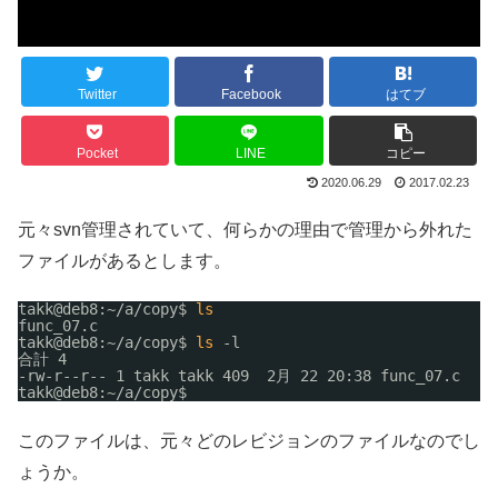
Twitter
Facebook
はてブ
Pocket
LINE
コピー
2020.06.29
2017.02.23
元々svn管理されていて、何らかの理由で管理から外れた
ファイルがあるとします。
takk@deb8:~
/a/copy
$ 
ls
func_07.c
takk@deb8:~
/a/copy
$ 
ls
-l
合計 4
-rw-r--r-- 1 takk takk 409  2月 22 20:38 func_07.c
takk@deb8:~
/a/copy
$
このファイルは、元々どのレビジョンのファイルなのでし
ょうか。