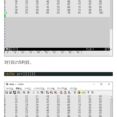
3行目の5列目。
:
echo
arr[2][4]