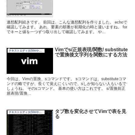
連想配列続きです。 前回は、こんな連想配列を作りました。 echoで
確認してみます。 あれ、要素の順番が初期化の時と違いますね。 for
でキーと値を一つずつ取り出して確認してみます。 や...
Vimでs/正規表現/関数/ substitute
テキストエディタ(Vimやその他)
で置換後文字列を関数にする方法
今回は、Vimの置換、sコマンドです。 sコマンドは、substituteコマ
ンドの略ですが、長くて覚えにくいので、sしか知らない人もいるで
しょうね。 そのsコマンド。 基本の使い方はこれです。 s/置換前正
規表現/置換...
タブ数を変化させてVimで表を見
テキストエディタ(Vimやその他)
る