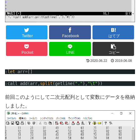
Twitter
Facebook
はてブ
Pocket
LINE
コピー
2020.06.22
2019.06.08
:
let
arr=[]
:call add(arr,
split
(getline(
"."
),
"\t"
))
前回このようにして二次元配列として変数にデータを格納
しました。