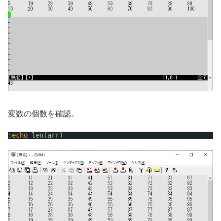
変数の個数を確認。
:
echo
len(arr)