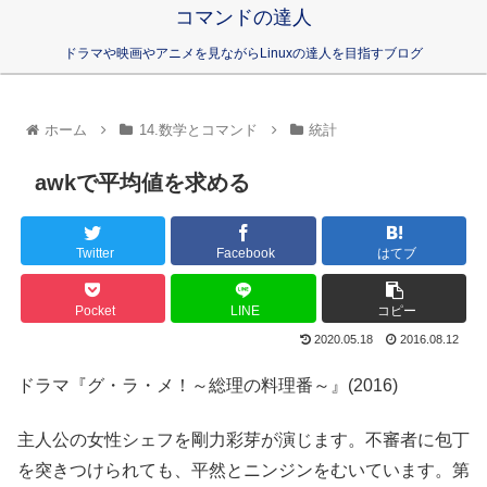
コマンドの達人
ドラマや映画やアニメを見ながらLinuxの達人を目指すブログ
ホーム
14.数学とコマンド
統計
awkで平均値を求める
Twitter
Facebook
はてブ
Pocket
LINE
コピー
2020.05.18
2016.08.12
ドラマ『グ・ラ・メ！～総理の料理番～』(2016)
主人公の女性シェフを剛力彩芽が演じます。不審者に包丁
を突きつけられても、平然とニンジンをむいています。第