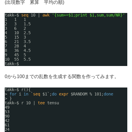
(出現数字 累算 平均の順)
takk~$ 
seq
10 | 
awk
'{sum+=$1;print $1,sum,sum/NR}'
| 
1   1   1
2   3   1.5
3   6   2
4   10  2.5
5   15  3
6   21  3.5
7   28  4
8   36  4.5
9   45  5
10  55  5.5
takk~$ 
0から100までの乱数を生成する関数を作ってみます。
takk~$ r(){
> 
for
i 
in
`
seq
$1`;
do
expr
$RANDOM % 101;
done
> }
takk~$ r 10 | 
tee
tensu
49
53
90
42
61
24