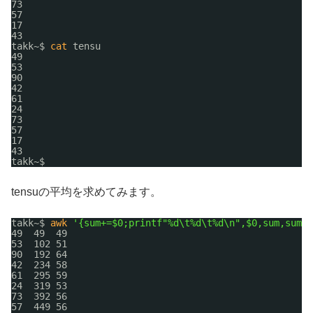
73
57
17
43
takk~$ 
cat
tensu
49
53
90
42
61
24
73
57
17
43
takk~$ 
tensuの平均を求めてみます。
takk~$ 
awk
'{sum+=$0;printf"%d\t%d\t%d\n",$0,sum,sum/N
49  49  49
53  102 51
90  192 64
42  234 58
61  295 59
24  319 53
73  392 56
57  449 56