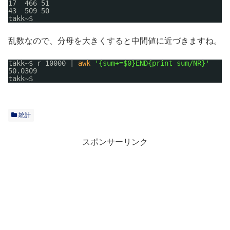
17  466 51
43  509 50
takk~$ 
乱数なので、分母を大きくすると中間値に近づきますね。
takk~$ r 10000 | 
awk
'{sum+=$0}END{print sum/NR}'
50.0309
takk~$ 
統計
スポンサーリンク