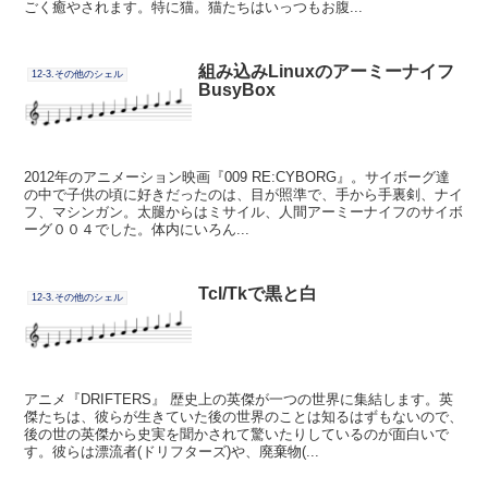
ごく癒やされます。特に猫。猫たちはいっつもお腹...
組み込みLinuxのアーミーナイフ
12-3.その他のシェル
BusyBox
2012年のアニメーション映画『009 RE:CYBORG』。サイボーグ達
の中で子供の頃に好きだったのは、目が照準で、手から手裏剣、ナイ
フ、マシンガン。太腿からはミサイル、人間アーミーナイフのサイボ
ーグ００４でした。体内にいろん...
Tcl/Tkで黒と白
12-3.その他のシェル
アニメ『DRIFTERS』 歴史上の英傑が一つの世界に集結します。英
傑たちは、彼らが生きていた後の世界のことは知るはずもないので、
後の世の英傑から史実を聞かされて驚いたりしているのが面白いで
す。彼らは漂流者(ドリフターズ)や、廃棄物(...