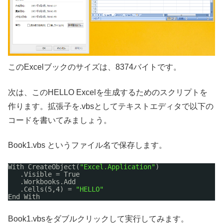
このExcelブックのサイズは、8374バイトです。
次は、このHELLO Excelを生成するためのスクリプトを
作ります。拡張子を.vbsとしてテキストエディタで以下の
コードを書いてみましょう。
Book1.vbs というファイル名で保存します。
With CreateObject(
"Excel.Application"
) 
.Visible = True 
.Workbooks.Add 
.Cells(5,4) = 
"HELLO"
End With
Book1.vbsをダブルクリックして実行してみます。