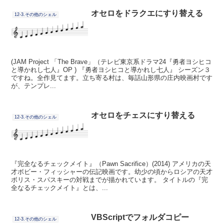
オセロをドラクエにすり替える
12-3.その他のシェル
(JAM Project 「The Brave」（テレビ東京系ドラマ24『勇者ヨシヒコ
と導かれし七人』OP ) 『勇者ヨシヒコと導かれし七人』 シーズン３
ですね。全作見てます。立ち寄る村は、毎話山形県の庄内映画村です
が、テンプレ...
オセロをチェスにすり替える
12-3.その他のシェル
『完全なるチェックメイト』（Pawn Sacrifice）(2014) アメリカの天
才ボビー・フィッシャーの伝記映画です。幼少の頃からロシアの天才
ボリス・スパスキーの対戦までが描かれています。 タイトルの『完
全なるチェックメイト』とは、...
VBScriptでフォルダコピー
12-3.その他のシェル