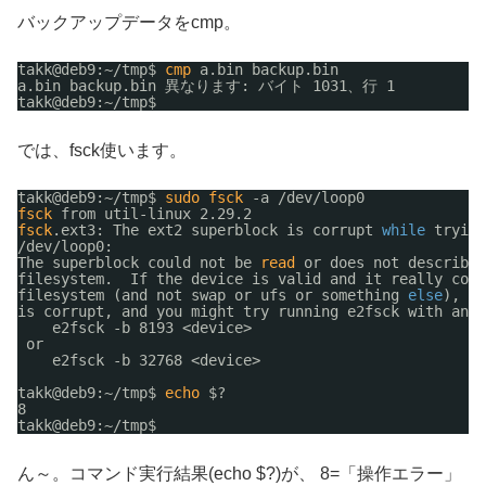
バックアップデータをcmp。
takk@deb9:~
/tmp
$ 
cmp
a.bin backup.bin
a.bin backup.bin 異なります: バイト 1031、行 1
takk@deb9:~
/tmp
$ 
では、fsck使います。
takk@deb9:~
/tmp
$ 
sudo
fsck
-a 
/dev/loop0
fsck
from util-linux 2.29.2
fsck
.ext3: The ext2 superblock is corrupt 
while
trying
/dev/loop0
: 
The superblock could not be 
read
or does not describe 
filesystem.  If the device is valid and it really cont
filesystem (and not swap or ufs or something 
else
), 
th
is corrupt, and you might try running e2fsck with an a
e2fsck -b 8193 <device>
or
e2fsck -b 32768 <device>
takk@deb9:~
/tmp
$ 
echo
$?
8
takk@deb9:~
/tmp
$ 
ん～。コマンド実行結果(echo $?)が、 8=「操作エラー」