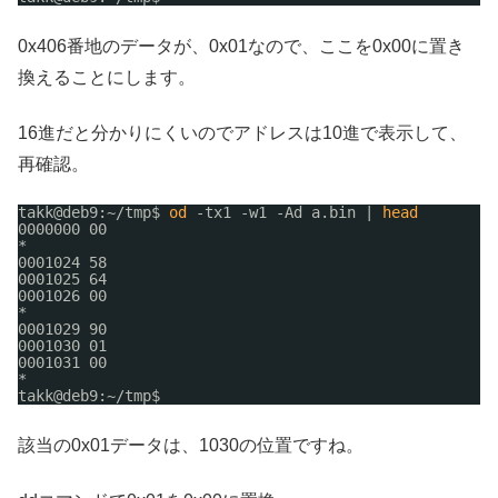
0x406番地のデータが、0x01なので、ここを0x00に置き
換えることにします。
16進だと分かりにくいのでアドレスは10進で表示して、
再確認。
takk@deb9:~
/tmp
$ 
od
-tx1 -w1 -Ad a.bin | 
head
0000000 00
*
0001024 58
0001025 64
0001026 00
*
0001029 90
0001030 01
0001031 00
*
takk@deb9:~
/tmp
$ 
該当の0x01データは、1030の位置ですね。