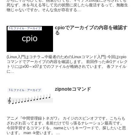
からに干からびても、熱湯かけても、マイナス200度にさらされても
死なず、水を与える等して元の状態に戻したら復活するって、無敵生
物じゃないですか。そんな虫が存在する...
cpioでアーカイブの内容を確認す
7-1.ファイル・アーカイブ
る
(Linux入門はコチラ→中級者のためのLinuxコマンド入門) 今回はcpio
コマンドでアーカイブの内容を確認します。 前回作ったdir1ディレク
トリにはx00～x07までのファイルが格納されています。 各ファイル
に...
zipnoteコマンド
7-1.ファイル・アーカイブ
アニメ『中間管理録トネガワ』 カイジのスピンオフです。こちらも
ざわざわ言ってます。名前だけで引っ張るナレーション最高です。
今回学習するコマンドを、nameというキーワードで、探したいと思
います。 man -k使います。 ...