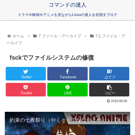
コマンドの達人
ドラマや映画やアニメを見ながらLinuxの達人を目指すブログ
ホーム
7.ファイル・アーカイブ
7-1.ファイル・ア
ーカイブ
fsckでファイルシステムの修復
Twitter
Facebook
はてブ
Pocket
LINE
コピー
2018.08.05
約束の七夜祭り（やくそくのななやまつり）【XFLAG ANIME】