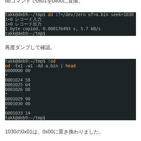
ddコマンドで0x01を0x00に置換。
takk@deb9:~
/tmp
$ 
dd
if
=
/dev/zero
of=a.bin seek=1030 bs
1+0 レコード入力
1+0 レコード出力
1 byte copied, 0.000176493 s, 5.7 kB
/s
takk@deb9:~
/tmp
$ 
再度ダンプして確認。
takk@deb9:~
/tmp
$ !
od
od
-tx1 -w1 -Ad a.bin | 
head
0000000 00
*
0001024 58
0001025 64
0001026 00
*
0001029 90
0001030 00
*
0001033 14
takk@deb9:~
/tmp
$ 
1030の0x01は、0x00に置き換わりました。