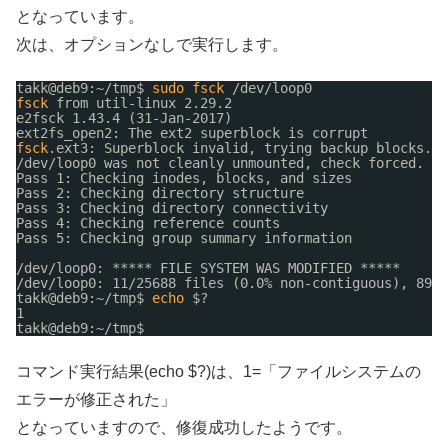
となっています。
次は、オプションなしで実行します。
takk@deb9:~
/tmp
$ 
sudo
fsck
/dev/loop0
fsck
from util-linux 2.29.2
e2fsck 1.43.4 (31-Jan-2017)
ext2fs_open2: The ext2 superblock is corrupt
fsck
.ext3: Superblock invalid, trying backup blocks...
/dev/loop0
was not cleanly unmounted, check forced.
Pass 1: Checking inodes, blocks, and sizes
Pass 2: Checking directory structure
Pass 3: Checking directory connectivity
Pass 4: Checking reference counts
Pass 5: Checking group summary information
/dev/loop0
: ***** FILE SYSTEM WAS MODIFIED *****
/dev/loop0
: 11
/25688
files (0.0% non-contiguous), 8913
takk@deb9:~
/tmp
$ 
echo
$?
1
takk@deb9:~
/tmp
$ 
コマンド実行結果(echo $?)は、1=「ファイルシステムの
エラーが修正された」
となっていますので、修復成功したようです。