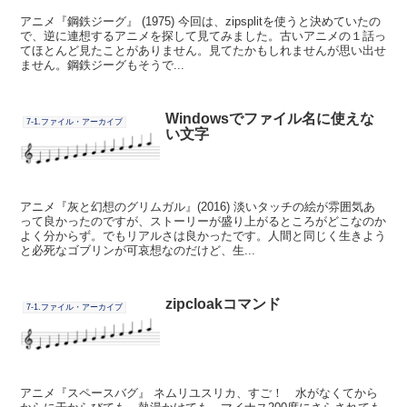
アニメ『鋼鉄ジーグ』 (1975) 今回は、zipsplitを使うと決めていたの
で、逆に連想するアニメを探して見てみました。古いアニメの１話っ
てほとんど見たことがありません。見てたかもしれませんが思い出せ
ません。鋼鉄ジーグもそうで...
Windowsでファイル名に使えな
7-1.ファイル・アーカイブ
い文字
アニメ『灰と幻想のグリムガル』(2016) 淡いタッチの絵が雰囲気あ
って良かったのですが、ストーリーが盛り上がるところがどこなのか
よく分からず。でもリアルさは良かったです。人間と同じく生きよう
と必死なゴブリンが可哀想なのだけど、生...
zipcloakコマンド
7-1.ファイル・アーカイブ
アニメ『スペースバグ』 ネムリユスリカ、すご！ 水がなくてから