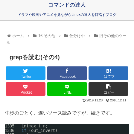
コマンドの達人
ドラマや映画やアニメを見ながらLinuxの達人を目指すブログ
ホーム
16.その他
仕分け中
旧その他のツー
ル
grepを読む(その4)
Twitter
Facebook
はてブ
Pocket
LINE
コピー
2019.11.28
2018.12.11
牛歩のごとく、遅いソース読みですが、続きです。
1335   intmax_t n;
1336   
if
(out_invert)