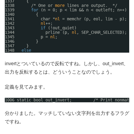
1337     {
1338       /* One or 
more
lines are output.  */
1339       
for
(n = 0; p < lim && n < outleft; n++)
1340         {
1341           char *
nl
= memchr (p, eol, lim - p);
1342           
nl
++;
1343           
if
(!out_quiet)
1344             prline (p, 
nl
, SEP_CHAR_SELECTED);
1345           p = 
nl
;
1346         }
1347     }
1348   
else
invertとついているので反転ですね。しかし、out_invert、
出力を反転するとは、どういうことなのでしょう。
定義を見てみます。
1006 static bool out_invert;         /* Print nonmatch
分かりました。マッチしていない文字列を出力するフラグ
ですね。