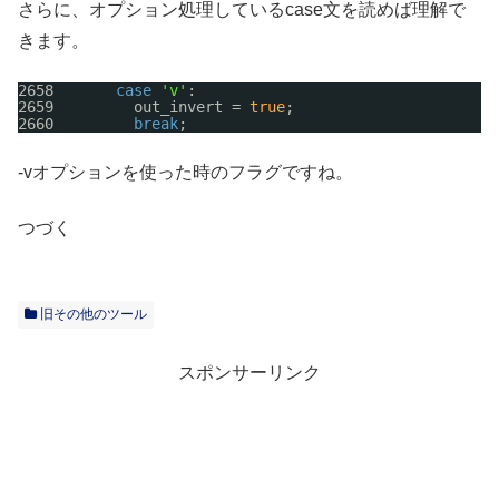
さらに、オプション処理しているcase文を読めば理解で
きます。
2658       
case
'v'
:
2659         out_invert = 
true
;
2660         
break
;
-vオプションを使った時のフラグですね。
つづく
旧その他のツール
スポンサーリンク