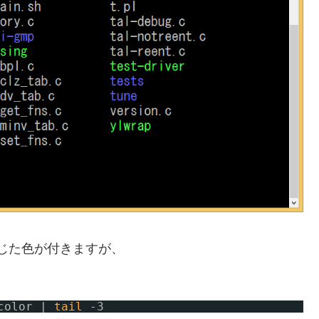
に応じた色が付きますが、
color | 
tail
-3