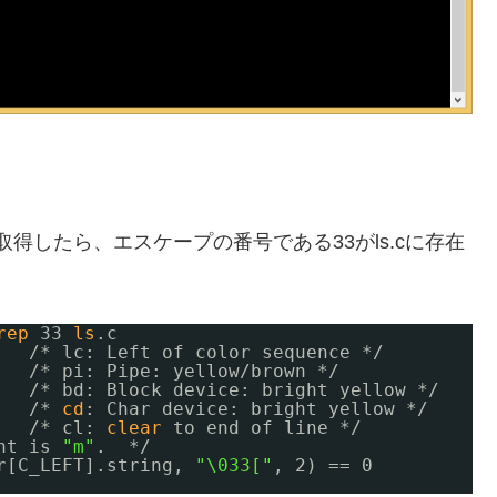
スを取得したら、エスケープの番号である33がls.cに存在
rep
33 
ls
.c
   /* lc: Left of color sequence */
   /* pi: Pipe: yellow
/brown
*/
   /* bd: Block device: bright yellow */
   /* 
cd
: Char device: bright yellow */
   /* cl: 
clear
to end of line */
ht is 
"m"
.  */
r[C_LEFT].string, 
"\033["
, 2) == 0