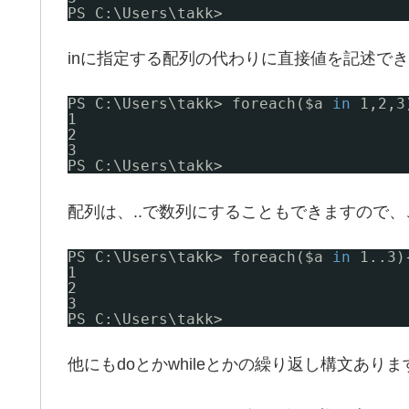
PS C:\Users\takk>
inに指定する配列の代わりに直接値を記述で
PS C:\Users\takk> foreach($a 
in
1,2,3
1
2
3
PS C:\Users\takk>
配列は、..で数列にすることもできますので
PS C:\Users\takk> foreach($a 
in
1..3)
1
2
3
PS C:\Users\takk>
他にもdoとかwhileとかの繰り返し構文ありま