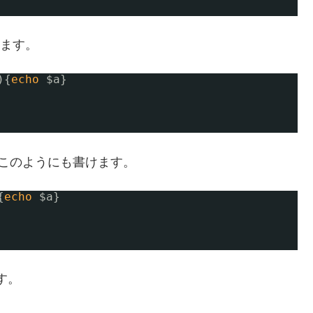
きます。
){
echo
$a}
、このようにも書けます。
{
echo
$a}
す。