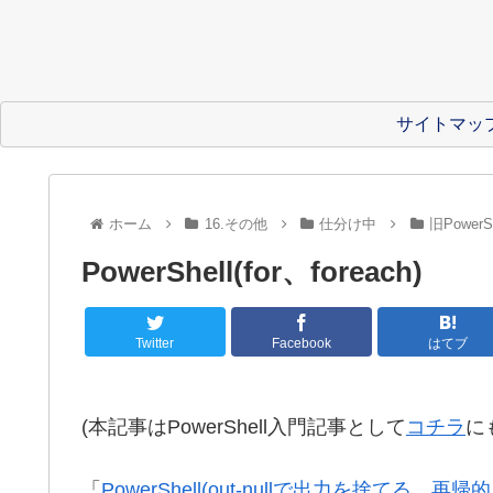
サイトマッ
ホーム
16.その他
仕分け中
旧PowerSh
PowerShell(for、foreach)
Twitter
Facebook
はてブ
(本記事はPowerShell入門記事として
コチラ
に
「
PowerShell(out-nullで出力を捨てる、再