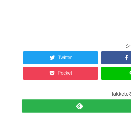
シ
Twitter
Pocket
takke