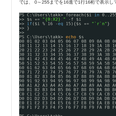
では、 0～255までを16進で1行16桁で表示
PS C:\Users\takk> foreach($i 
in
0..25
>> $s += 
"{0:X2} "
-f $i
>> 
if
($i % 16 -
eq
15){$s += 
"`r`n"
}
>> }
>>
PS C:\Users\takk> 
echo
$s
00 01 02 03 04 05 06 07 08 09 0A 0B 0
10 11 12 13 14 15 16 17 18 19 1A 1B 1
20 21 22 23 24 25 26 27 28 29 2A 2B 2
30 31 32 33 34 35 36 37 38 39 3A 3B 3
40 41 42 43 44 45 46 47 48 49 4A 4B 4
50 51 52 53 54 55 56 57 58 59 5A 5B 5
60 61 62 63 64 65 66 67 68 69 6A 6B 6
70 71 72 73 74 75 76 77 78 79 7A 7B 7
80 81 82 83 84 85 86 87 88 89 8A 8B 8
90 91 92 93 94 95 96 97 98 99 9A 9B 9
A0 A1 A2 A3 A4 A5 A6 A7 A8 A9 AA AB A
B0 B1 B2 B3 B4 B5 B6 B7 B8 B9 BA BB B
C0 C1 C2 C3 C4 C5 C6 C7 C8 C9 CA CB C
D0 D1 D2 D3 D4 D5 D6 D7 D8 D9 DA DB D
E0 E1 E2 E3 E4 E5 E6 E7 E8 E9 EA EB E
F0 F1 F2 F3 F4 F5 F6 F7 F8 F9 FA FB F