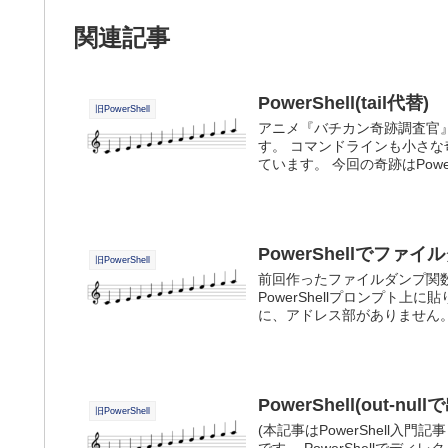
関連記事
PowerShell(tail代替)
旧PowerShell
アニメ『バチカン奇跡調査官
す。 コマンドラインも小さ
ています。 今回の奇跡はPowerShe
PowerShellでファ
旧PowerShell
前回作ったファイルダンプ関
PowerShellプロンプト
に、アドレス部がありません。 .
PowerShell(out
旧PowerShell
(本記事はPowerShell入門
です。 PowerShellで