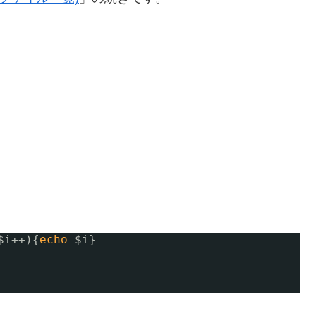
$i++){
echo
$i}