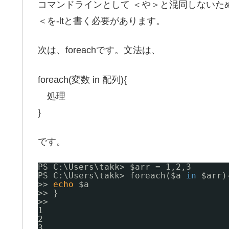
コマンドラインとして ＜や＞と混同しないた
＜を-ltと書く必要があります。
次は、foreachです。文法は、
foreach(変数 in 配列){
処理
}
です。
PS C:\Users\takk> $arr = 1,2,3
PS C:\Users\takk> foreach($a 
in
$arr)
>> 
echo
$a
>> }
>>
1
2
3