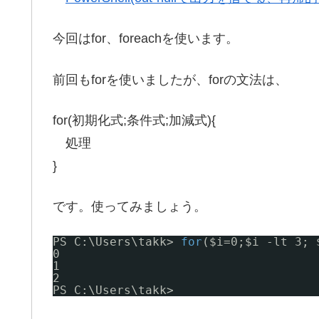
今回はfor、foreachを使います。
前回もforを使いましたが、forの文法は、
for(初期化式;条件式;加減式){
処理
}
です。使ってみましょう。
PS C:\Users\takk> 
for
($i=0;$i -lt 3; 
0
1
2
PS C:\Users\takk>