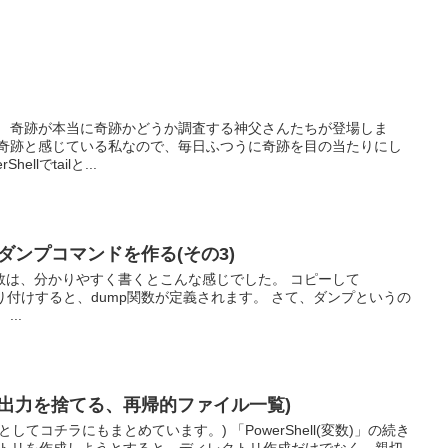
』 奇跡が本当に奇跡かどうか調査する神父さんたちが登場しま
な奇跡と感じている私なので、毎日ふつうに奇跡を目の当たりにし
llでtailと...
イルダンプコマンドを作る(その3)
数は、分かりやすく書くとこんな感じでした。 コピーして
上に貼り付けすると、dump関数が定義されます。 さて、ダンプというの
..
-nullで出力を捨てる、再帰的ファイル一覧)
記事としてコチラにもまとめています。) 「PowerShell(変数)」の続き
ディレクトリを作成しようとすると、ディレクトリ作成だけでなく、親切