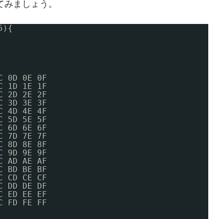
してみましょう。
5){
C 0D 0E 0F
C 1D 1E 1F
C 2D 2E 2F
C 3D 3E 3F
C 4D 4E 4F
C 5D 5E 5F
C 6D 6E 6F
C 7D 7E 7F
C 8D 8E 8F
C 9D 9E 9F
C AD AE AF
C BD BE BF
C CD CE CF
C DD DE DF
C ED EE EF
C FD FE FF