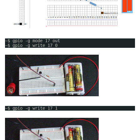
~$ gpio -g mode 17 out
~$ gpio -g write 17 0
~$ gpio -g write 17 1