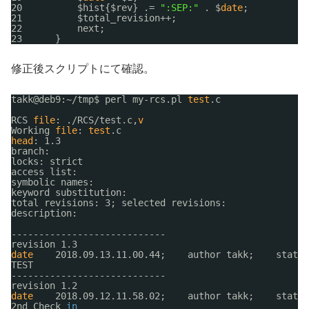
20          $hist{$rev} .= 
":SEP:"
. $
date
;
21          $total_revision++;
22          next;
23      }
修正後スクリプトにて確認。
takk@deb9:~
/tmp
$ perl my-rcs.pl 
test
.c
RCS 
file
: .
/RCS/test
.c,
v
Working 
file
: 
test
.c
head
: 1.3 
branch:
locks: strict
access list:
symbolic names:
keyword substitution:
total revisions: 3; selected revisions:
description:
----------------------------
revision 1.3
date
2018.09.13.11.00.44;    author takk;    state 
TEST
----------------------------
revision 1.2
date
2018.09.12.11.58.02;    author takk;    state 
2nd Check 
in