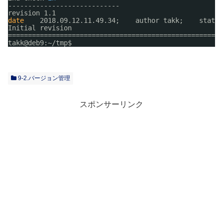
----------------------------
revision 1.1
date
2018.09.12.11.49.34;    author takk;    state 
Initial revision
======================================================
takk@deb9:~
/tmp
$ 
9-2.バージョン管理
スポンサーリンク