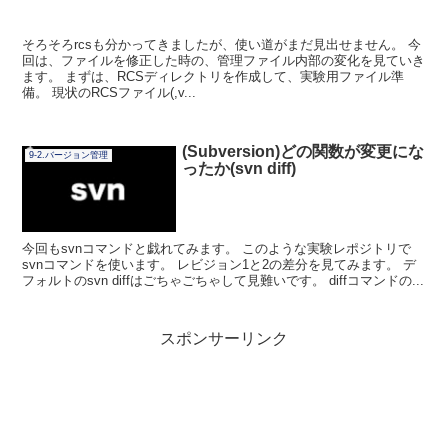
そろそろrcsも分かってきましたが、使い道がまだ見出せません。 今
回は、ファイルを修正した時の、管理ファイル内部の変化を見ていき
ます。 まずは、RCSディレクトリを作成して、実験用ファイル準
備。 現状のRCSファイル(,v...
(Subversion)どの関数が変更にな
9-2.バージョン管理
ったか(svn diff)
今回もsvnコマンドと戯れてみます。 このような実験レポジトリで
svnコマンドを使います。 レビジョン1と2の差分を見てみます。 デ
フォルトのsvn diffはごちゃごちゃして見難いです。 diffコマンドの...
スポンサーリンク