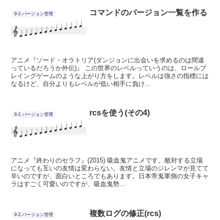
コマンドのバージョン一覧を作る
9-2.バージョン管理
アニメ『ソード・オラトリア(ダンジョンに出会いを求めるのは間違
っているだろうか外伝)』 この世界のレベルっていうのは、ロールプ
レイングゲームのような上がり方をします。レベルは強さの指標には
なるけど、自分よりもレベルが低い相手に負け...
rcsを使う(その4)
9-2.バージョン管理
アニメ『終わりのセラフ』(2015) 吸血鬼アニメです。敵対する立場
になっても互いの友情は変わらない。友情と立場のジレンマが見てて
辛いのですが、面白いところでもあります。日本帝鬼軍側の女子キャ
ラはすごく可愛いのですが、吸血鬼勢...
複数ログの修正(rcs)
9-2.バージョン管理