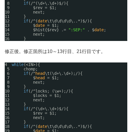
8      
if
(/^(\d+\.\d+)$/){
9          $rev = $1;
10          next;
11      }
12      
if
(/^(
date
\t\d\d\d\d\..*)$/){
13          $
date
= $1;
14          $hist{$rev} .= 
":SEP:"
. $
date
;
15          next;
16      }
修正後。修正箇所は10～13行目、21行目です。
4  
while
(<IN>){
5      chomp;
6      
if
(/^
head
\t(\d+\.\d+);/){
7          $
head
= $1;
8          next;
9      }
10      
if
(/^locks; (\w+);/){
11          $locks = $1;
12          next;
13      }
14      
if
(/^(\d+\.\d+)$/){
15          $rev = $1;
16          next;
17      }
18      
if
(/^(
date
\t\d\d\d\d\..*)$/){
19          $
date
= $1;