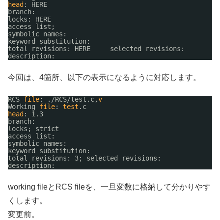
head
: HERE
branch:
locks: HERE
access list;
symbolic names:
keyword substitution:
total revisions: HERE     selected revisions:
description:
今回は、4箇所、以下の表示になるように対応します。
RCS 
file
: .
/RCS/test
.c,
v
Working 
file
: 
test
.c
head
: 1.3 
branch:
locks; strict
access list:
symbolic names:
keyword substitution:
total revisions: 3; selected revisions:
description:
working fileとRCS fileを、一旦変数に格納して分かりやす
くします。
変更前。