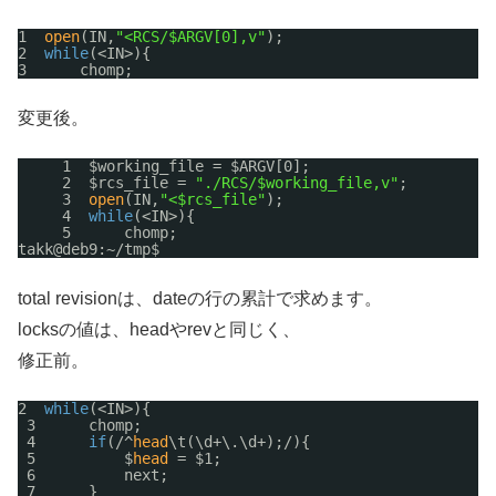
1  
open
(IN,
"<RCS/$ARGV[0],v"
);
2  
while
(<IN>){
3      chomp;
変更後。
1  $working_file = $ARGV[0];
2  $rcs_file = 
"./RCS/$working_file,v"
;
3  
open
(IN,
"<$rcs_file"
);
4  
while
(<IN>){
5      chomp;
takk@deb9:~
/tmp
$
total revisionは、dateの行の累計で求めます。
locksの値は、headやrevと同じく、
修正前。
2  
while
(<IN>){
3      chomp;
4      
if
(/^
head
\t(\d+\.\d+);/){
5          $
head
= $1;
6          next;
7      }