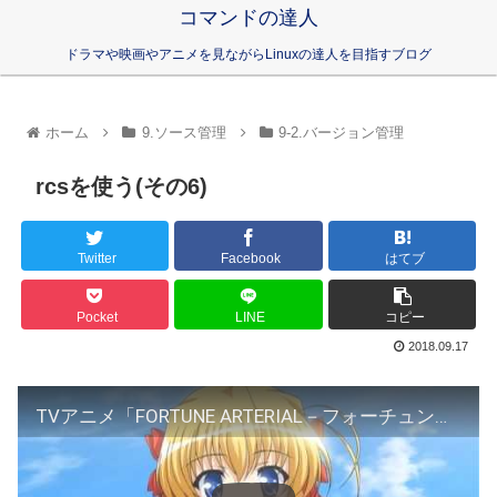
コマンドの達人
ドラマや映画やアニメを見ながらLinuxの達人を目指すブログ
ホーム
9.ソース管理
9-2.バージョン管理
rcsを使う(その6)
Twitter
Facebook
はてブ
Pocket
LINE
コピー
2018.09.17
TVアニメ「FORTUNE ARTERIAL－フォーチュンアテリアル－赤い約束」放送中CM