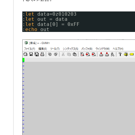
:
let
data=0z010203
:
let
out = data
:
let
data[0] = 0xFF
:
echo
out