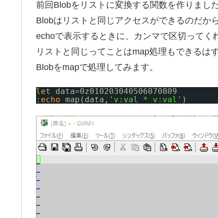
前回Blobをリストに変換する関数を作りま
Blobはリストと同じアクセスができるのだか
echoで表示するときに、カンマで区切って
リストと同じってことはmap処理もできるはず
Blobをmapで処理してみます。
let
data=0z010203040506070809
:
echo
map(data,
'v:val * v:val'
)