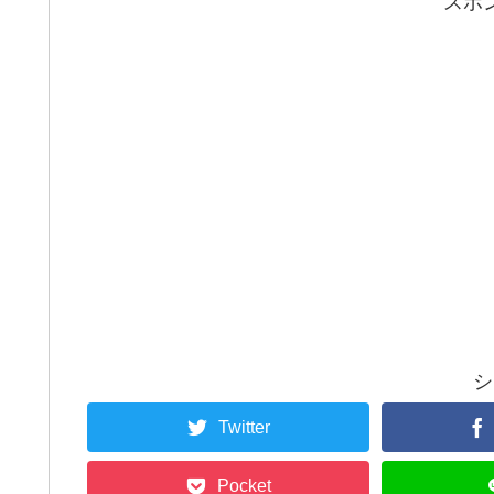
スポ
シ
Twitter
Pocket