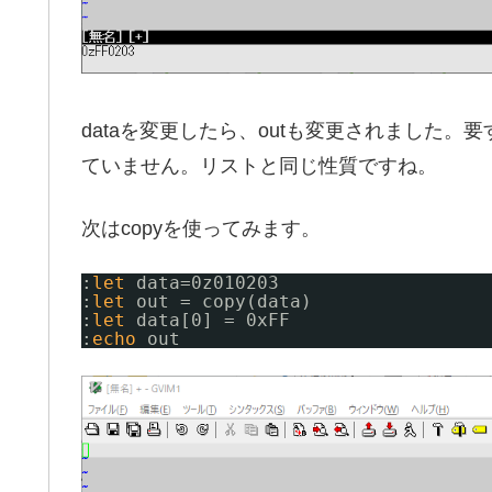
dataを変更したら、outも変更されました
ていません。リストと同じ性質ですね。
次はcopyを使ってみます。
:
let
data=0z010203
:
let
out = copy(data)
:
let
data[0] = 0xFF
:
echo
out