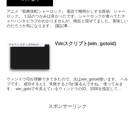
アニメ『歌舞伎町シャーロック』 落語で種明かしする探偵、シャー
ロック。 １話のつかみは良かったです。シャーロックが食べてたチ
ャーハンかピラフかわかりませんが、桃缶と混ぜてました。美味しい
のだろうか気になります。 (親記事...
Vimスクリプト(win_gotoid)
テキストエディタ(Vimやその他)
ウィンドウIDが理解できてきたので、次はwin_gotoid使います。 ヘル
プです。 成功すると1、失敗すると0が返るんですね。 使ってみま
す。 win_gotoで今見えているウィンドウのID、1000を指定して...
スポンサーリンク