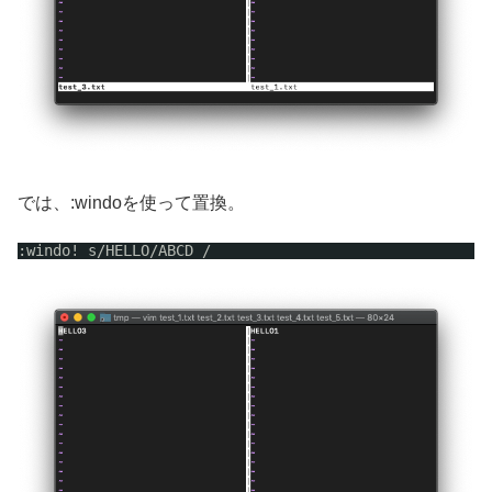
では、:windoを使って置換。
:windo! s
/HELLO/ABCD
/