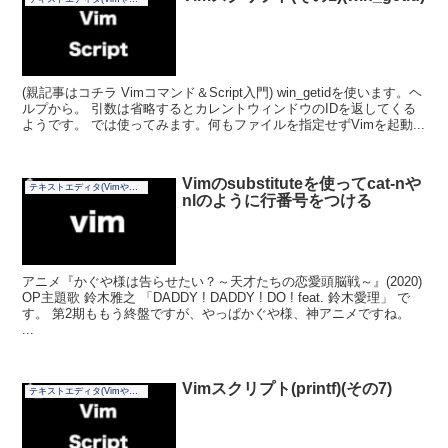
(親記事はコチラ Vimコマンド＆Script入門) win_getidを使います。ヘ
ルプから。 引数は省略するとカレントウィンドウのIDを返してくる
ようです。 では使ってみます。何もファイルを指定せずVimを起動...
Vimのsubstituteを使ってcat-nや
テキストエディタ(Vimやその他)
nlのように行番号をつける
アニメ『かぐや様は告らせたい？～天才たちの恋愛頭脳戦～』(2020)
OP主題歌 鈴木雅之 「DADDY ! DADDY ! DO ! feat. 鈴木愛理」 で
す。 第2期ももう終盤ですが、やっぱかぐや様、神アニメですね。
...
Vimスクリプト(printf)(その7)
テキストエディタ(Vimやその他)