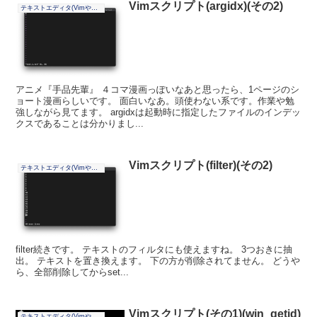
Vimスクリプト(argidx)(その2)
テキストエディタ(Vimやその他)
アニメ『手品先輩』 ４コマ漫画っぽいなあと思ったら、1ページのシ
ョート漫画らしいです。 面白いなあ。頭使わない系です。作業や勉
強しながら見てます。 argidxは起動時に指定したファイルのインデッ
クスであることは分かりまし...
Vimスクリプト(filter)(その2)
テキストエディタ(Vimやその他)
filter続きです。 テキストのフィルタにも使えますね。 3つおきに抽
出。 テキストを置き換えます。 下の方が削除されてません。 どうや
ら、全部削除してからset...
Vimスクリプト(その1)(win_getid)
テキストエディタ(Vimやその他)