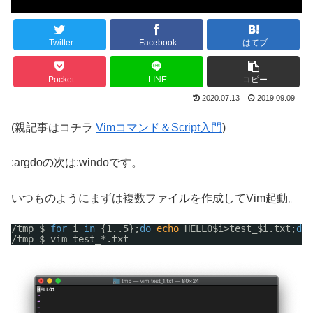
Twitter
Facebook
はてブ
Pocket
LINE
コピー
2020.07.13
2019.09.09
(親記事はコチラ
Vimコマンド＆Script入門
)
:argdoの次は:windoです。
いつものようにまずは複数ファイルを作成してVim起動。
/tmp
$ 
for
i 
in
{1..5};
do
echo
HELLO$i>test_$i.txt;
don
/tmp
$ vim test_*.txt