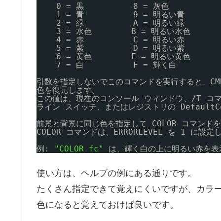
0 = 黒          8 = 灰色
1 = 青          9 = 明るい青
2 = 緑          A = 明るい緑
3 = 水色        B = 明るい水色
4 = 赤          C = 明るい赤
5 = 紫          D = 明るい紫
6 = 黄色        E = 明るい黄色
7 = 白          F = 輝く白
引数を指定しないでこのコマンドを実行すると、CMD
色を復元します。
この値は、現在のコンソール ウィンドウ、
/T
コマ
ライン スイッチ、またはレジストリの Default
前景と背景に同じ色を指定して COLOR コマンド
COLOR コマンドは、ERRORLEVEL を 1 に設
例: 
"COLOR fc"
は、輝く白の上に明るい赤を表
使い方は、ヘルプの例にある通りです。
たくさん指定できて覚えにくいですが、カラー
色になると覚えておけば良いです。