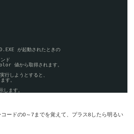
.EXE が起動されたときの
ンド 
Color 値から取得されます。
を実行しようとすると、
定します。
示します。
コードの0～7までを覚えて、プラス8したら明るい