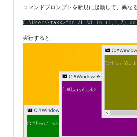
コマンドプロンプトを新規に起動して、異な
C:\Users\takk>
for
/L
%i 
in
(1,1,7);
do
実行すると、