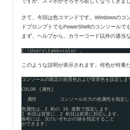
ですが、スマホがそろそろ欲しくなってきま
さて、今回は色コマンドです。Windowsのコ
ドプロンプトでもPowerShellのコンソール
まず、ヘルプから。カラーコード以外の適当
C:\Users\takk>color .
このような説明が表示されます。何色が何番
コンソールの既定の前景色および背景色を設定しま
COLOR [属性]
属性        コンソール出力の色属性を指定
色属性は、2 桁の 16 進数で指定します。
1 桁目は背景に、2 桁目は前景に対応します。
各桁には、次のいずれかの値を指定すること
ができます: