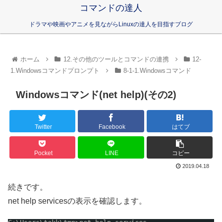
コマンドの達人
ドラマや映画やアニメを見ながらLinuxの達人を目指すブログ
ホーム
12.その他のツールとコマンドの連携
12-
1.Windowsコマンドプロンプト
8-1-1.Windowsコマンド
Windowsコマンド(net help)(その2)
Twitter
Facebook
はてブ
Pocket
LINE
コピー
2019.04.18
続きです。
net help servicesの表示を確認します。