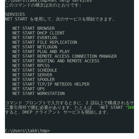
C:\Users\takk\tmp>net help services
このコマンドの構文は次のとおりです:
SERVICES
NET START を使用して、次のサービスを開始できます。
NET START BROWSER
NET START DHCP CLIENT
NET START EVENTLOG
NET START FILE REPLICATION
NET START NETLOGON
NET START PLUG AND PLAY
NET START REMOTE ACCESS CONNECTION MANAGER
NET START ROUTING AND REMOTE ACCESS
NET START RPCSS
NET START SCHEDULE
NET START SERVER
NET START SPOOLER
NET START TCP
/IP
NETBIOS HELPER
NET START UPS
NET START WORKSTATION
コマンド プロンプトで入力するときに、2 語以上で構成されるサー
二重引用符で囲む必要があります。たとえば、「NET START 
"DHCP
すると、DHCP クライアント サービスを開始します。
C:\Users\takk\tmp>