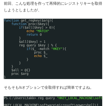
前回、こんな処理を作って再帰的にレジストリキーを取得
しようとしましたが、
function
get_regkey($arg){
function
proc($key){
if
($all[$key] > 0){
echo
"MATCH"
return
0
}
$all[$key] = 1
reg query $key | % {
if
($_ -match 
"HKEY"
){
proc $_
echo
$_
}
}
}
$all = @{}
proc $arg   
}
そもそも/sオプションで全取得すれば簡単ですよね。
PS C:\Users\takk> reg query 
"HKEY_LOCAL_MACHINE\softwa
HKEY_LOCAL_MACHINE\software\microsoft\powershell\1