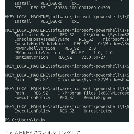
Install    REG_DWORD    0x1
PID    REG_SZ    89383-100-0001260-04309
HKEY_LOCAL_MACHINE\software\microsoft\powershell\1\040
Install    REG_DWORD    0x1
HKEY_LOCAL_MACHINE\software\microsoft\powershell\1\Pow
ApplicationBase    REG_SZ    C:\Windows\System32\W
ConsoleHostAssemblyName    REG_SZ    Microsoft.Pow
ConsoleHostModuleName    REG_SZ    C:\Windows\Syst
PowerShellVersion    REG_SZ    2.0
PSCompatibleVersion    REG_SZ    1.0, 2.0
RuntimeVersion    REG_SZ    v2.0.50727
HKEY_LOCAL_MACHINE\software\microsoft\powershell\1\She
HKEY_LOCAL_MACHINE\software\microsoft\powershell\1\She
Path    REG_SZ    C:\Windows\System32\WindowsPower
HKEY_LOCAL_MACHINE\software\microsoft\powershell\1\She
Path    REG_SZ    C:\Program Files (x86)\Microsoft
ExecutionPolicy    REG_SZ    RemoteSigned
HKEY_LOCAL_MACHINE\software\microsoft\powershell\1\She
ExecutionPolicy    REG_SZ    Unrestricted
PS C:\Users\takk>
これをHKEYでフィルタリングして、