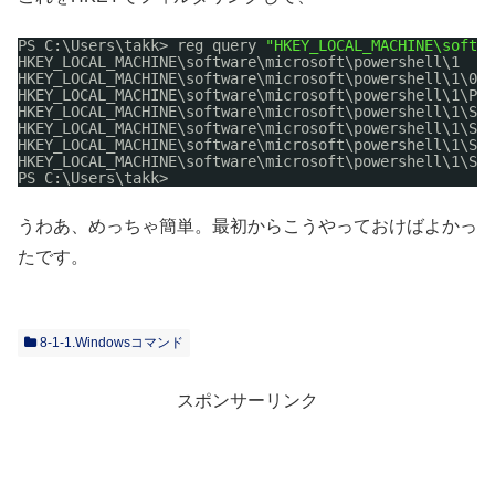
PS C:\Users\takk> reg query 
"HKEY_LOCAL_MACHINE\softwa
HKEY_LOCAL_MACHINE\software\microsoft\powershell\1
HKEY_LOCAL_MACHINE\software\microsoft\powershell\1\040
HKEY_LOCAL_MACHINE\software\microsoft\powershell\1\Pow
HKEY_LOCAL_MACHINE\software\microsoft\powershell\1\She
HKEY_LOCAL_MACHINE\software\microsoft\powershell\1\She
HKEY_LOCAL_MACHINE\software\microsoft\powershell\1\She
HKEY_LOCAL_MACHINE\software\microsoft\powershell\1\She
PS C:\Users\takk>
うわあ、めっちゃ簡単。最初からこうやっておけばよかっ
たです。
8-1-1.Windowsコマンド
スポンサーリンク