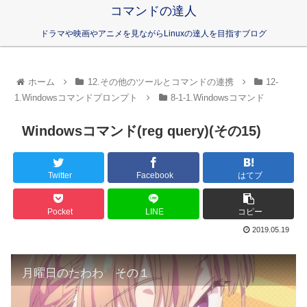
コマンドの達人
ドラマや映画やアニメを見ながらLinuxの達人を目指すブログ
ホーム
12.その他のツールとコマンドの連携
12-
1.Windowsコマンドプロンプト
8-1-1.Windowsコマンド
Windowsコマンド(reg query)(その15)
Twitter
Facebook
はてブ
Pocket
LINE
コピー
2019.05.19
月曜日のたわわ その１