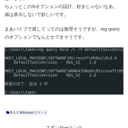
ちょっとこの/sオプションの設計、好きじゃないなあ。
値は表示しないで欲しいです。
まあパイプで渡してってのは無理そうですが、reg query
のオプションでなんとかできそうです。
C:\Users\takk>reg query hklm 
/s
/f
DefaultToolsVersion
HKEY_LOCAL_MACHINE\SOFTWARE\Microsoft\MSBuild\4.0
DefaultToolsVersion    REG_SZ    2.0
HKEY_LOCAL_MACHINE\SOFTWARE\WOW6432Node\Microsoft\MSBu
DefaultToolsVersion    REG_SZ    2.0
検索の完了: 該当 2 件
C:\Users\takk>
8-1-1.Windowsコマンド
スポンサーリンク