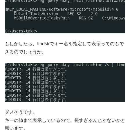
C:\Users\takk>reg query hkey_local_machine\software\mi
HKEY_LOCAL_MACHINE\software\microsoft\msbuild\4.0
DefaultToolsVersion    REG_SZ    2.0
MSBuildOverrideTasksPath    REG_SZ    C:\Windows\M
C:\Users\takk>
もしかしたら、findstrでキー名を指定して表示ってのもで
きるのでしょうか。
C:\Users\takk>reg query hkey_local_machine 
/s
| findst
FINDSTR: 14 行目は長すぎます。
FINDSTR: 14 行目は長すぎます。
FINDSTR: 14 行目は長すぎます。
FINDSTR: 14 行目は長すぎます。
FINDSTR: 14 行目は長すぎます。
FINDSTR: 14 行目は長すぎます。
FINDSTR: 14 行目は長すぎます。
FINDSTR: 14 行目は長すぎます。
ダメそうです。
キーの値まで表示しているので、長すぎるんじゃないかと
思います。