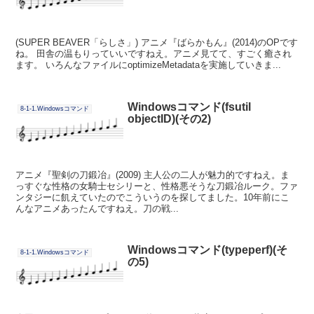
(SUPER BEAVER「らしさ」) アニメ『ばらかもん』(2014)のOPです
ね。 田舎の温もりっていいですねえ。アニメ見てて、すごく癒され
ます。 いろんなファイルにoptimizeMetadataを実施していきま...
Windowsコマンド(fsutil
8-1-1.Windowsコマンド
objectID)(その2)
アニメ『聖剣の刀鍛冶』(2009) 主人公の二人が魅力的ですねえ。ま
っすぐな性格の女騎士セシリーと、性格悪そうな刀鍛冶ルーク。ファ
ンタジーに飢えていたのでこういうのを探してました。10年前にこ
んなアニメあったんですねえ。刀の戦...
Windowsコマンド(typeperf)(そ
8-1-1.Windowsコマンド
の5)