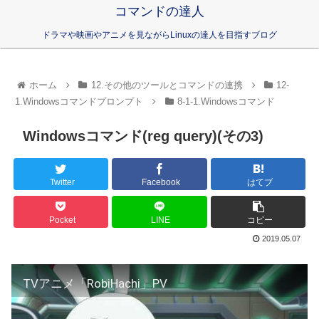
コマンドの達人
ドラマや映画やアニメを見ながらLinuxの達人を目指すブログ
ホーム
12.その他のツールとコマンドの連携
12-
1.Windowsコマンドプロンプト
8-1-1.Windowsコマンド
Windowsコマンド(reg query)(その3)
Twitter
Facebook
はてブ
Pocket
LINE
コピー
2019.05.07
TVアニメ「RobiHachi」PV