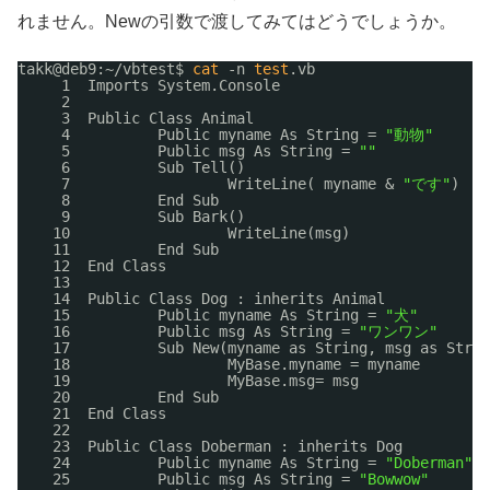
れません。Newの引数で渡してみてはどうでしょうか。
takk@deb9:~
/vbtest
$ 
cat
-n 
test
.vb
1  Imports System.Console
2
3  Public Class Animal
4          Public myname As String = 
"動物"
5          Public msg As String = 
""
6          Sub Tell()
7                  WriteLine( myname & 
"です"
)
8          End Sub
9          Sub Bark()
10                  WriteLine(msg)
11          End Sub
12  End Class
13
14  Public Class Dog : inherits Animal
15          Public myname As String = 
"犬"
16          Public msg As String = 
"ワンワン"
17          Sub New(myname as String, msg as Strin
18                  MyBase.myname = myname
19                  MyBase.msg= msg
20          End Sub
21  End Class
22
23  Public Class Doberman : inherits Dog
24          Public myname As String = 
"Doberman"
25          Public msg As String = 
"Bowwow"