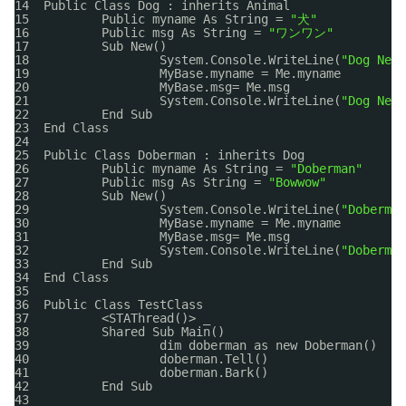
14  Public Class Dog : inherits Animal
15          Public myname As String = 
"犬"
16          Public msg As String = 
"ワンワン"
17          Sub New()
18                  System.Console.WriteLine(
"Dog New"
19                  MyBase.myname = Me.myname
20                  MyBase.msg= Me.msg
21                  System.Console.WriteLine(
"Dog New 
22          End Sub
23  End Class
24
25  Public Class Doberman : inherits Dog
26          Public myname As String = 
"Doberman"
27          Public msg As String = 
"Bowwow"
28          Sub New()
29                  System.Console.WriteLine(
"Doberman
30                  MyBase.myname = Me.myname
31                  MyBase.msg= Me.msg
32                  System.Console.WriteLine(
"Doberman
33          End Sub
34  End Class
35
36  Public Class TestClass
37          <STAThread()> _
38          Shared Sub Main()
39                  dim doberman as new Doberman()
40                  doberman.Tell()
41                  doberman.Bark()
42          End Sub
43