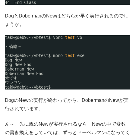
44  End Class
DogとDobermanのNewはどちらか早く実行されるのでし
ょうか。
takk@deb9:~
/vbtest
$ vbnc 
test
.vb
～省略～
takk@deb9:~
/vbtest
$ mono 
test
.exe
Dog New
Dog New End
Doberman New
Doberman New End
犬です
ワンワン
takk@deb9:~
/vbtest
$
DogのNewの実行が終わってから、DobermanのNewが実
行されています。
ん～。先に親のNewが実行されるなら、Newの中で変数
の書き換えをしていては、ずっとドーベルマンになってく