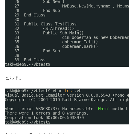
26          Sub New()
27                  MyBase.New(Me.myname , Me.msg)
28          End Sub
29  End Class
30
31  Public Class TestClass
32          <STAThread()> _
33          Public Sub Main()
34                  dim doberman as new Doberman()
35                  doberman.Tell()
36                  doberman.Bark()
37          End Sub
38
39  End Class
takk@deb9:~
/vbtest
$
ビルド。
takk@deb9:~
/vbtest
$ vbnc 
test
.vb
Visual Basic.Net Compiler version 0.0.0.5943 (Mono 4.0
Copyright (C) 2004-2010 Rolf Bjarne Kvinge. All rights
vbnc : error VBNC30737: No accessible 
'Main'
method wi
There were 1 errors and 0 warnings.
Compilation took 00:00:00.5038970
takk@deb9:~
/vbtest
$