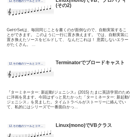
Linux(mono)でVB、プロパティ
12.その他のツールとコマンドの連携
(その2)
GetやSetは、毎回同じことを書くのが面倒なので、自動実装するこ
とができます。 このように一行に置き換えます。 では、自動実装に
置き換えたソースをビルドして、 なんだこれは！ 意図しないエラー
がたくさん。 ...
Terminatorでブロードキャスト
12.その他のツールとコマンドの連携
『ターミネーター: 新起動/ジェニシス』(2015) たまに英語学習のため
に洋画を見ます。今回はずっと見たかった「ターミネーター: 新起動/
ジェニシス」を見ました。タイムトラベルがストーリーに絡んでい
て、私的にはシリーズで一番面白かっ...
Linux(mono)でVBクラス
12.その他のツールとコマンドの連携