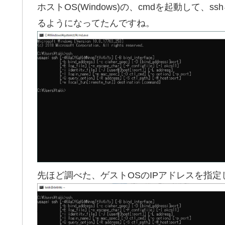
ホストOS(Windows)の、cmdを起動して
るようになってたんですね。
先ほど調べた、ゲストOSのIPアドレスを指定