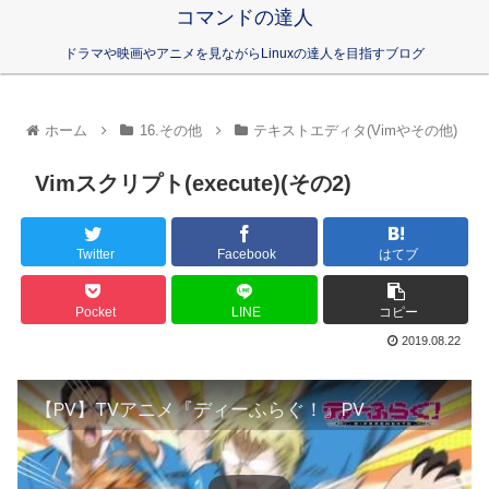
コマンドの達人
ドラマや映画やアニメを見ながらLinuxの達人を目指すブログ
ホーム
16.その他
テキストエディタ(Vimやその他)
Vimスクリプト(execute)(その2)
Twitter
Facebook
はてブ
Pocket
LINE
コピー
2019.08.22
【PV】TVアニメ『ディーふらぐ！』PV