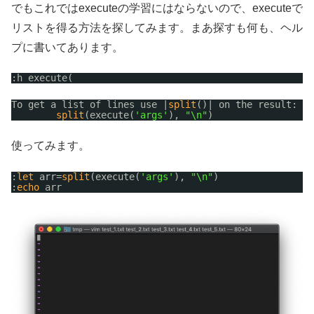
でもこれではexecuteの学習にはならないので、executeで
リストを得る方法を探してみます。まあ探すも何も、ヘル
プに書いてあります。
:h execute(
To get a list of lines use |
split
()| on the result:
split
(execute(
'args'
), 
"\n"
) 
使ってみます。
:
let
arr=
split
(execute(
'args'
), 
"\n"
)
:
echo
arr