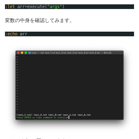
:
let
arr=execute(
"args"
)
変数の中身を確認してみます。
:
echo
arr