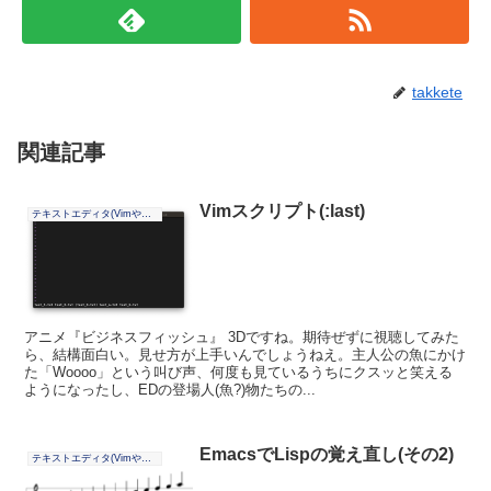
takkete
関連記事
Vimスクリプト(:last)
テキストエディタ(Vimやその他)
アニメ『ビジネスフィッシュ』 3Dですね。期待ぜずに視聴してみた
ら、結構面白い。見せ方が上手いんでしょうねえ。主人公の魚にかけ
た「Woooo」という叫び声、何度も見ているうちにクスッと笑える
ようになったし、EDの登場人(魚?)物たちの...
EmacsでLispの覚え直し(その2)
テキストエディタ(Vimやその他)