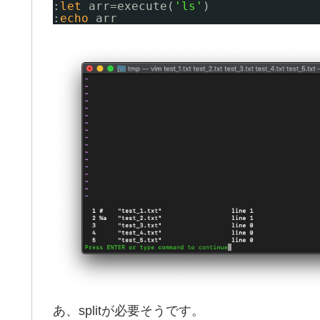
:
let
arr=execute(
'ls'
)
:
echo
arr
あ、splitが必要そうです。