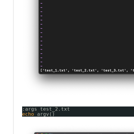
:args test_2.txt
echo
argv()