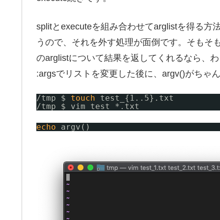
splitとexecuteを組み合わせてarglis
うので、それを外す処理が面倒です。そもそもargv(
のarglistについて結果を返してくれるなら、
:argsでリストを変更した後に、argv()が
/tmp
$ 
touch
test_{1..5}.txt
/tmp
$ vim test_*.txt
echo
argv()