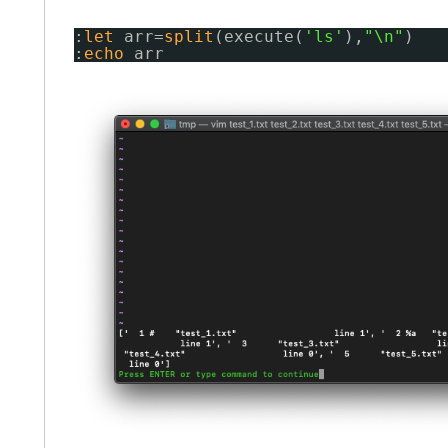
:
let
arr=
split
(execute(
'ls'
),
"\n"
) 
:
echo
arr 