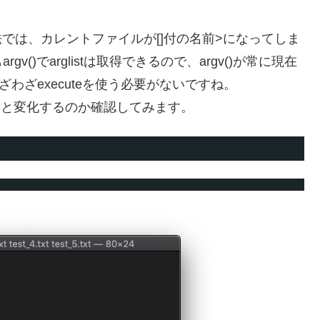
tを得る方法では、カレントファイルが[]付の名前>になってしま
)でarglistは取得できるので、argv()が常に現在
わざわざexecuteを使う必要がないですね。
ちゃんと変化するのか確認してみます。