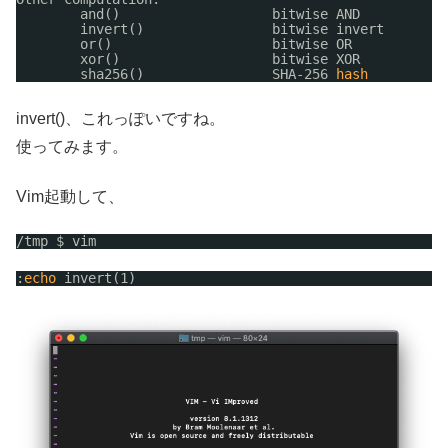
and()                   bitwise AND
invert()                bitwise invert
or()                    bitwise OR
xor()                   bitwise XOR
sha256()                SHA-256 
hash
invert()、これっぽいですね。
使ってみます。
Vim起動して、
/tmp
$ vim
:
echo
invert(1)